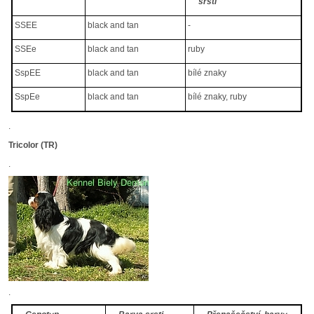
srsti
SSEE
black and tan
-
SSEe
black and tan
ruby
SspEE
black and tan
bílé znaky
SspEe
black and tan
bílé znaky, ruby
.
Tricolor (TR)
.
.