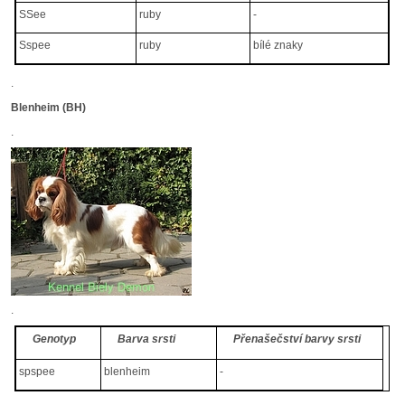
SSee
ruby
-
Sspee
ruby
bílé znaky
.
Blenheim (BH)
.
.
Genotyp
Barva srsti
Přenašečství barvy srsti
spspee
blenheim
-