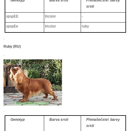
Genotyp
Barva srsti
Přenašečství barvy
srsti
spspEE
tricolor
-
spspEe
tricolor
ruby
.
Ruby (RU)
.
.
Genotyp
Barva srsti
Přenašečství barvy
srsti