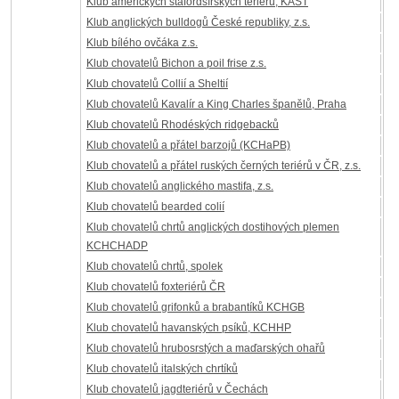
Klub amerických stafordšírských teriérů, KAST
Klub anglických bulldogů České republiky, z.s.
Klub bílého ovčáka z.s.
Klub chovatelů Bichon a poil frise z.s.
Klub chovatelů Collií a Sheltií
Klub chovatelů Kavalír a King Charles španělů, Praha
Klub chovatelů Rhodéských ridgebacků
Klub chovatelů a přátel barzojů (KCHaPB)
Klub chovatelů a přátel ruských černých teriérů v ČR, z.s.
Klub chovatelů anglického mastifa, z.s.
Klub chovatelů bearded colií
Klub chovatelů chrtů anglických dostihových plemen
KCHCHADP
Klub chovatelů chrtů, spolek
Klub chovatelů foxteriérů ČR
Klub chovatelů grifonků a brabantíků KCHGB
Klub chovatelů havanských psíků, KCHHP
Klub chovatelů hrubosrstých a maďarských ohařů
Klub chovatelů italských chrtíků
Klub chovatelů jagdteriérů v Čechách