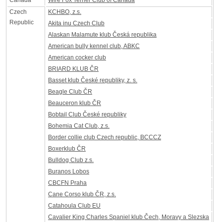
Canada
Wire Fox Terrier Club of Canada
Czech
KCHBO, z.s.
Republic
Akita inu Czech Club
Alaskan Malamute klub Česká republika
American bully kennel club, ABKC
American cocker club
BRIARD KLUB ČR
Basset klub České republiky, z. s.
Beagle Club ČR
Beauceron klub ČR
Bobtail Club České republiky
Bohemia Cat Club, z.s.
Border collie club Czech republic, BCCCZ
Boxerklub ČR
Bulldog Club z.s.
Buranos Lobos
CBCFN Praha
Cane Corso klub ČR, z.s.
Catahoula Club EU
Cavalier King Charles Spaniel klub Čech, Moravy a Slezska