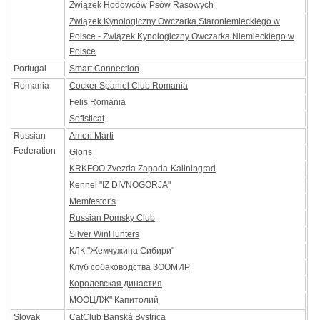
Związek Hodowców Psów Rasowych
Związek Kynologiczny Owczarka Staroniemieckiego w
Polsce - Związek Kynologiczny Owczarka Niemieckiego w
Polsce
Portugal
Smart Connection
Romania
Cocker Spaniel Club Romania
Felis Romania
Sofisticat
Russian
Amori Marti
Federation
Gloris
KRKFOO Zvezda Zapada-Kaliningrad
Kennel "IZ DIVNOGORJA"
Memfestor's
Russian Pomsky Club
Silver WinHunters
КЛК "Жемчужина Сибири"
Клуб собаководства ЗООМИР
Королевская династия
МООЦЛЖ" Капитолий
Slovak
CatClub Banská Bystrica