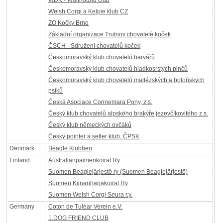
WDK - Wolfhound club
Welsh Corgi a Kelpie klub CZ
ZO Kočky Brno
Základní organizace Trutnov chovatelé koček
ČSCH - Sdružení chovatelů koček
Českomoravský klub chovatelů barvářů
Českomoravský klub chovatelů hladkosrstých pinčů
Českomoravský klub chovatelů maltézských a boloňskych
psíků
Česká Asociace Connemara Pony, z.s.
Český klub chovatelů alpského brakýře jezevčíkovitého z.s.
Český klub německých ovčáků
Český pointer a setter klub, ČPSK
Denmark
Beagle Klubben
Finland
Australianpaimenkoirat Ry
Suomen Beaglejärjestö ry (Suomen Beaglejärjestö)
Suomen Kiinanharjakoirat Ry
Suomen Welsh Corgi Seura r.y.
Germany
Coton de Tuléar Verein e.V.
1.DOG FRIEND CLUB