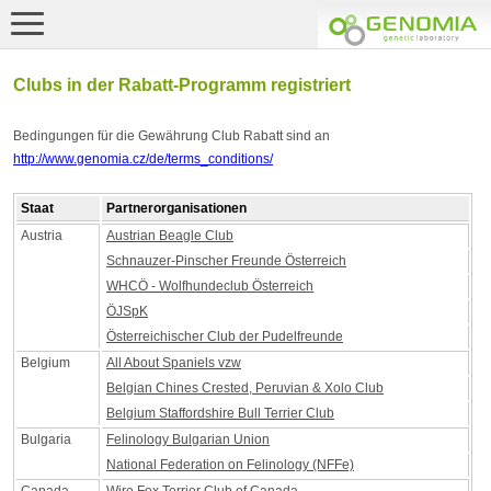
Clubs in der Rabatt-Programm registriert
Bedingungen für die Gewährung Club Rabatt sind an
http://www.genomia.cz/de/terms_conditions/
Staat
Partnerorganisationen
Austria
Austrian Beagle Club
Schnauzer-Pinscher Freunde Österreich
WHCÖ - Wolfhundeclub Österreich
ÖJSpK
Österreichischer Club der Pudelfreunde
Belgium
All About Spaniels vzw
Belgian Chines Crested, Peruvian & Xolo Club
Belgium Staffordshire Bull Terrier Club
Bulgaria
Felinology Bulgarian Union
National Federation on Felinology (NFFe)