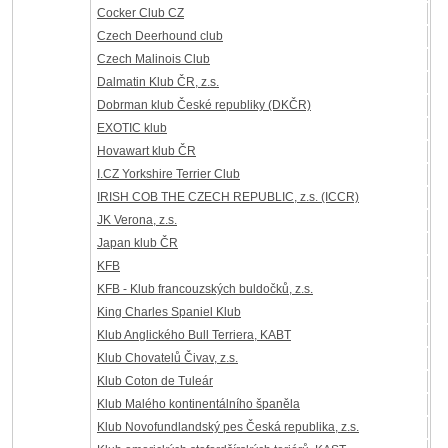
Cocker Club CZ
Czech Deerhound club
Czech Malinois Club
Dalmatin Klub ČR, z.s.
Dobrman klub České republiky (DKČR)
EXOTIC klub
Hovawart klub ČR
I.CZ Yorkshire Terrier Club
IRISH COB THE CZECH REPUBLIC, z.s. (ICCR)
JK Verona, z.s.
Japan klub ČR
KFB
KFB - Klub francouzských buldočků, z.s.
King Charles Spaniel Klub
Klub Anglického Bull Terriera, KABT
Klub Chovatelů Čivav, z.s.
Klub Coton de Tuleár
Klub Malého kontinentálního španěla
Klub Novofundlandský pes Česká republika, z.s.