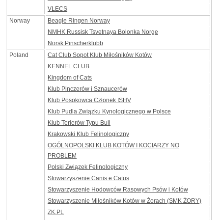
VLECS
Norway
Beagle Ringen Norway
NMHK Russisk Tsvetnaya Bolonka Norge
Norsk Pinscherklubb
Poland
Cat Club Sopot Klub Miłośników Kotów
KENNEL CLUB
Kingdom of Cats
Klub Pinczerów i Sznaucerów
Klub Posokowca Członek ISHV
Klub Pudla Związku Kynologicznego w Polsce
Klub Terierów Typu Bull
Krakowski Klub Felinologiczny
OGÓLNOPOLSKI KLUB KOTÓW I KOCIARZY NO
PROBLEM
Polski Związek Felinologiczny
Stowarzyszenie Canis e Catus
Stowarzyszenie Hodowców Rasowych Psów i Kotów
Stowarzyszenie Miłośników Kotów w Żorach (SMK ŻORY)
ZK.PL