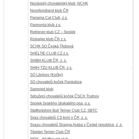
Nezávislý chovatelský klub, NCHK
Novofundland klub ČR
Panama Cat Club, z.s.
Pannonia klub z.s.
Retriever klub CZ – Spolek
Rotvajler klub ČR z.s.
SCHK SO Česká Třebová
SHELTIE CLUB CZ z.s.
SHIBA KLUB ČR, z. s.
SHIH-TZU KLUB ČR, z.s.
SO Litvínov (Kočky)
SO chovatelů koček Pardubice
Samojed klub
Sdružení chovatelů koček ČSCH Trutnov
Spolek českého strakatého psa, o.s.
Staffordshire Bull Terrier Club CZ, SBTC
Svaz chovatelů CS koní v ČR, z. s.
Svazu chovatelů Shagya Araba v České republice, z .s.
Tibetan Terrier Club ČR