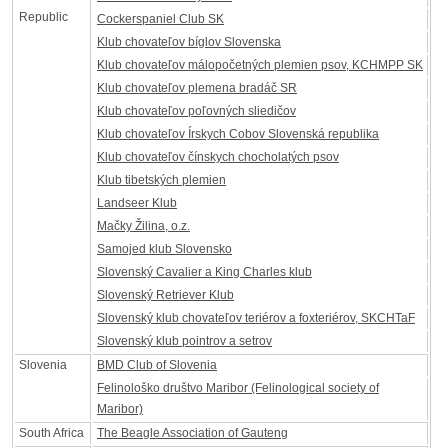
Republic
Cockerspaniel Club SK
Klub chovateľov bíglov Slovenska
Klub chovateľov málopočetných plemien psov, KCHMPP SK
Klub chovateľov plemena bradáč SR
Klub chovateľov poľovných sliedičov
Klub chovateľov Írskych Cobov Slovenská republika
Klub chovateľov čínskych chocholatých psov
Klub tibetských plemien
Landseer Klub
Mačky Žilina, o.z.
Samojed klub Slovensko
Slovenský Cavalier a King Charles klub
Slovenský Retriever Klub
Slovenský klub chovateľov teriérov a foxteriérov, SKCHTaF
Slovenský klub pointrov a setrov
Slovenia
BMD Club of Slovenia
Felinološko društvo Maribor (Felinological society of
Maribor)
South Africa
The Beagle Association of Gauteng