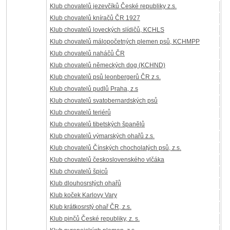
Klub chovatelů jezevčíků České republiky z.s.
Klub chovatelů kníračů ČR 1927
Klub chovatelů loveckých slídičů, KCHLS
Klub chovatelů málopočetných plemen psů, KCHMPP
Klub chovatelů naháčů ČR
Klub chovatelů německých dog (KCHND)
Klub chovatelů psů leonbergerů ČR z.s.
Klub chovatelů pudlů Praha, z.s
Klub chovatelů svatobernardských psů
Klub chovatelů teriérů
Klub chovatelů tibetských španělů
Klub chovatelů výmarských ohařů z.s.
Klub chovatelů Čínských chocholatých psů, z.s.
Klub chovatelů československého vlčáka
Klub chovatelů špiců
Klub dlouhosrstých ohařů
Klub koček Karlovy Vary
Klub krátkosrstý ohař ČR, z.s.
Klub pinčů České republiky, z. s.