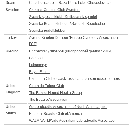
Spain
Club Ibérico de la Raza Perro Lobo Checoslovaco
Sweden
Chinese Crested Club Sweden
Svensk special klubb för tibetansk spaniel
Svenska Beagleklubben / Swedish Beagleclub
Svenska pudelklubben
Turkey
Avrupa Kinoloji Dernegi (Europe Cynology Associatıon-
FCE)
Ukraine
Dneprovskiy filial AMI (Днепровский филиал АМИ)
Gold Cat
Lukomorye
Royal Feline
Ukrainian Club of Jack russel and parson russel Terriers
United
Coton de Tulear Club
Kingdom
The Basset Hound Health Group
The Beagle Association
United
Goldendoodle Association of North America, Inc.
States
National Beagle Club of America
WALA-WorldWide Australian Labradoodle Association