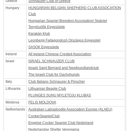
Greece
Schnauzer Club of Greece
Hungary
HUNGARIAN BELGIAN SHEPHERD CLUB ASSOCIATION
Club
Hungarian Spaniel Breeders Accosiation/ Spániel
Tenyésztők Egyesülete
Karakán Klub
Leonbergi Fajtagondozó Országos Egyesület
SASOK Egyesülete
Ireland
All Ireland Chinese Crested Association
Israel
ISRAEL SCHNAUZER CLUB
Israeli Saint Bernard and Newfoundlandclub
The Israeli Club for Dachshunds
Italy
Club Italiano Schnauzer & Pinscher
Lithuania
Lithuanian Beagle Club
PLUNGES SUNU MYLETOJU KLUBAS
Moldova
FELIS MOLDOVA
Netherlands
Australian Labradoodle Association Europe (ALAEU)
CockerSpanielClub
Engelse Cocker Spaniel Club Nederland
Nederlandse Sheltie Vereniging