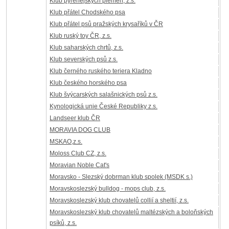
Klub pyrenejských plemen, z.s.
Klub přátel Chodského psa
Klub přátel psů pražských krysaříků v ČR
Klub ruský toy ČR, z.s.
Klub saharských chrtů, z.s.
Klub severských psů z.s.
Klub černého ruského teriera Kladno
Klub českého horského psa
Klub švýcarských salašnických psů z.s.
Kynologická unie České Republiky z.s.
Landseer klub ČR
MORAVIA DOG CLUB
MSKAO,z.s.
Moloss Club CZ, z.s.
Moravian Noble Cat's
Moravsko - Slezský dobrman klub spolek (MSDK s.)
Moravskoslezský bulldog - mops club, z.s.
Moravskoslezský klub chovatelů collií a sheltií, z.s.
Moravskoslezský klub chovatelů maltézských a boloňských
psíků, z.s.