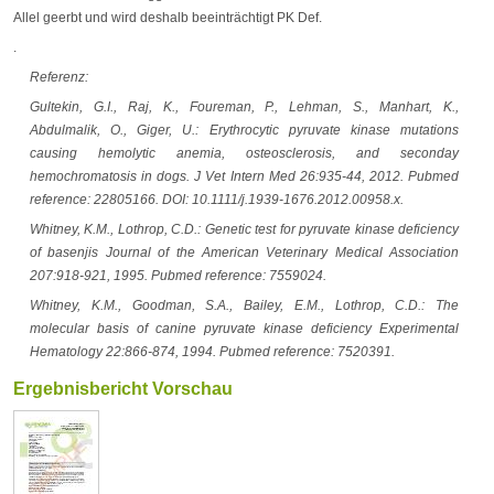
Allel geerbt und wird deshalb beeinträchtigt PK Def.
.
Referenz:
Gultekin, G.I., Raj, K., Foureman, P., Lehman, S., Manhart, K.,
Abdulmalik, O., Giger, U.: Erythrocytic pyruvate kinase mutations
causing hemolytic anemia, osteosclerosis, and seconday
hemochromatosis in dogs. J Vet Intern Med 26:935-44, 2012. Pubmed
reference: 22805166. DOI: 10.1111/j.1939-1676.2012.00958.x.
Whitney, K.M., Lothrop, C.D.: Genetic test for pyruvate kinase deficiency
of basenjis Journal of the American Veterinary Medical Association
207:918-921, 1995. Pubmed reference: 7559024.
Whitney, K.M., Goodman, S.A., Bailey, E.M., Lothrop, C.D.: The
molecular basis of canine pyruvate kinase deficiency Experimental
Hematology 22:866-874, 1994. Pubmed reference: 7520391.
Ergebnisbericht Vorschau