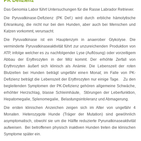
PK Defizienz
Das Genomia Labor führt Untersuchungen für die Rasse Labrador Retriever.
Die Pyruvatkinase-Defizienz (PK Def.) wird durch erbliche hämolytische
Erkrankung, die nicht nur bei den Hunden, aber auch bei Menschen und
Katzen vorkommt, verursacht.
Die Pyruvatkinase ist ein Hauptenzym in anaerober Glykolyse. Die
verminderte Pyruvatkinaseaktivität führt zur unzureichenden Produktion von
ATP, infolge welcher es zu nachfolgender Lyse (Auflösung) oder vorzeitigem
Abbau der Erythrozyten in der Milz kommt. Der erhöhte Zerfall von
Erythrozyten äußert sich klinisch als Anämie. Die Lebenszeit der roten
Blutzellen bei Hunden beträgt ungefähr einen Monat; im Falle von PK-
Defizienz beträgt die Lebenszeit der Erythrozyten nur einige Tage. Zu den
begleitenden Symptomen der PK-Defizienz gehören allgemeine Schwäche,
erhöhter Herzschlag, blasse Schleimhäute, Störungen der Leberfunktion,
Hepatomegalie, Splenomegalie, Belastungsintoleranz und Abmagerung.
Die ersten klinischen Anzeichen zeigen sich im Alter von ungefähr 4
Monaten. Heterozygote Hunde (Träger der Mutation) sind gewöhnlich
asymptomatisch, obwohl sie um die Hälfte reduzierte Pyrunatkinaseaktivität
aufweisen. Bei betroffenen physisch inaktiven Hunden treten die klinischen
Symptome später ein.