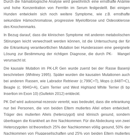
Durch die hämatologische Analyse wird gewöhnlich eine ernsthafte Anämie
und hohe Konzentration von Ferrritin im Serum festgestellt. Bei einigen
Hunden entwickeln sich noch weitere Symptome, wie z.B. ernsthafte
sekundäre Hämochromatose, progressive Myelofibrose und Osteosklerose
des Knochenmarks.
In Bezug darauf, dass die klinischen Symptome mit anderen metabolischen
Störungen leicht verwechselt werden können, ist die Untersuchung der für
die Erkrankung verantwortlichen Mutation bei Hunderassen eine geeignete
Lösung zur Bestimmung der richtigen Diagnose, die durch PK- Mangel
verursacht ist.
Die kausale Mutation im PK-LR Gen wurde zuerst bei der Rasse Basenji
beschrieben (Whitney 1995). Später wurden die kausalen Mutationen auch
bei anderen Rassen, wie Labrador Retriever (c.799C>T), Mops (c.848T>C),
Beagle (c. 994G>A), Cairn Terrier und West Highland White Terrier (6 bp
Insertion im Exon 10) (Gultekin 2012) entdeckt.
PK Def wird autosomal-rezessiv vererbt, was bedeutet, dass die erkrankung
nur bei Personen, die von beiden Eltern mutiertes Allel erben entwickelt.
Träger des mutierten Allels (heterozygot) sind klinisch gesund, sondern
übertragen die Krankheit an ihre Nachkommen. Für die Abdeckung von zwei
Heterozygoten ist theoretisch 25% der Nachkommen völlig gesund, 50% der
Nachkommen von Fluggesellschaften und 25% von beiden Eltern mutiertes