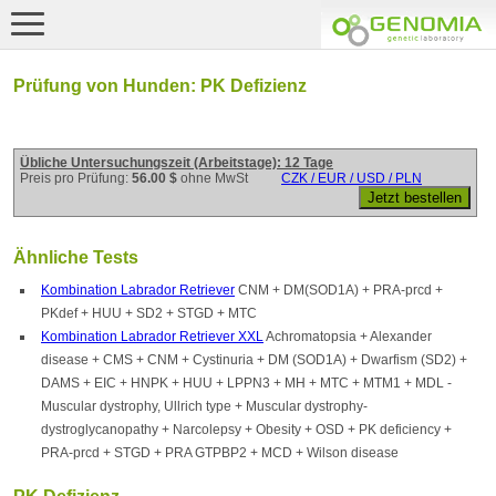
Prüfung von Hunden: PK Defizienz
Übliche Untersuchungszeit (Arbeitstage): 12 Tage
Preis pro Prüfung:
56.00 $
ohne MwSt
CZK / EUR / USD / PLN
Ähnliche Tests
Kombination Labrador Retriever
CNM + DM(SOD1A) + PRA-prcd +
PKdef + HUU + SD2 + STGD + MTC
Kombination Labrador Retriever XXL
Achromatopsia + Alexander
disease + CMS + CNM + Cystinuria + DM (SOD1A) + Dwarfism (SD2) +
DAMS + EIC + HNPK + HUU + LPPN3 + MH + MTC + MTM1 + MDL -
Muscular dystrophy, Ullrich type + Muscular dystrophy-
dystroglycanopathy + Narcolepsy + Obesity + OSD + PK deficiency +
PRA-prcd + STGD + PRA GTPBP2 + MCD + Wilson disease