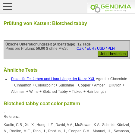
Prüfung von Katzen: Blotched tabby
Übliche Untersuchungszeit (Arbeitstage): 12 Tage
Preis pro Prüfung:
56.00 $
ohne MwSt
CZK / EUR / USD / PLN
Ähnliche Tests
Paket für Fellfarben und Haar Länge der Katze XXL
Agouti + Chocolate
+ Cinnamon + Colourpoint + Sunshine + Copper + Amber + Dilution +
Albinism + White + Blotched Tabby + Ticked + Hair Length
Blotched tabby coat color pattern
.
Referenz:
Kaelin, C.B., Xu, X., Hong, L.Z., David, V.A., McGowan, K.A., Schmidt-Küntzel,
A., Roelke, M.E., Pino, J., Pontius, J., Cooper, G.M., Manuel, H., Swanson,