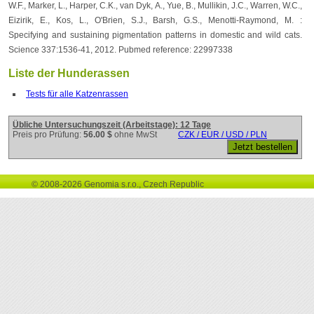
W.F., Marker, L., Harper, C.K., van Dyk, A., Yue, B., Mullikin, J.C., Warren, W.C.,
Eizirik, E., Kos, L., O'Brien, S.J., Barsh, G.S., Menotti-Raymond, M. :
Specifying and sustaining pigmentation patterns in domestic and wild cats.
Science 337:1536-41, 2012. Pubmed reference: 22997338
Liste der Hunderassen
Tests für alle Katzenrassen
Übliche Untersuchungszeit (Arbeitstage): 12 Tage
Preis pro Prüfung:
56.00 $
ohne MwSt
CZK / EUR / USD / PLN
© 2008-2026 Genomia s.r.o., Czech Republic