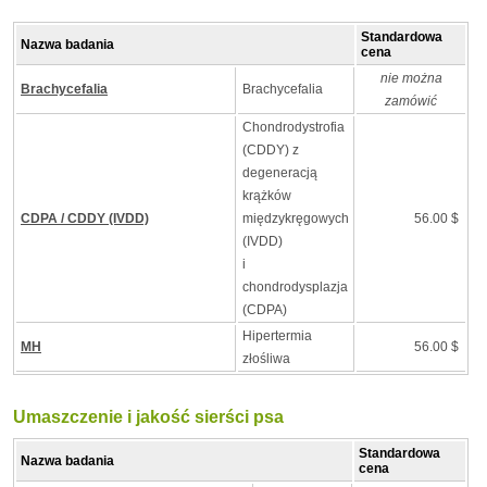
Standardowa
Nazwa badania
cena
nie można
Brachycefalia
Brachycefalia
zamówić
Chondrodystrofia
(CDDY) z
degeneracją
krążków
CDPA / CDDY (IVDD)
międzykręgowych
56.00 $
(IVDD)
i
chondrodysplazja
(CDPA)
Hipertermia
MH
56.00 $
złośliwa
Umaszczenie i jakość sierści psa
Standardowa
Nazwa badania
cena