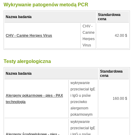
Wykrywanie patogenów metodą PCR
Standardowa
Nazwa badania
cena
CHV -
Canine
CHV - Canine Herpes Virus
42.00 $
Herpes
Virus
Testy alergologiczna
Standardowa
Nazwa badania
cena
wykrywanie
przeciwciał IgE
Alergeny pokarmowe - pies - PAX
i IgG u psów
160.00 $
technologia
przeciwko
alergenom
pokarmowym
wykrywanie
przeciwciał IgE
Alergeny środowiskowe - pies -
i IgG u psów