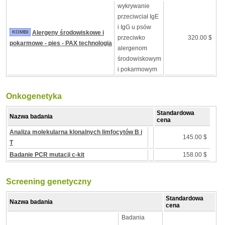
wykrywanie
przeciwciał IgE
i IgG u psów
KOMBI
Alergeny środowiskowe i
przeciwko
320.00 $
pokarmowe - pies - PAX technologia
alergenom
środowiskowym
i pokarmowym
Onkogenetyka
Standardowa
Nazwa badania
cena
Analiza molekularna klonalnych limfocytów B i
145.00 $
T
Badanie PCR mutacji c-kit
158.00 $
Screening genetyczny
Standardowa
Nazwa badania
cena
Badania