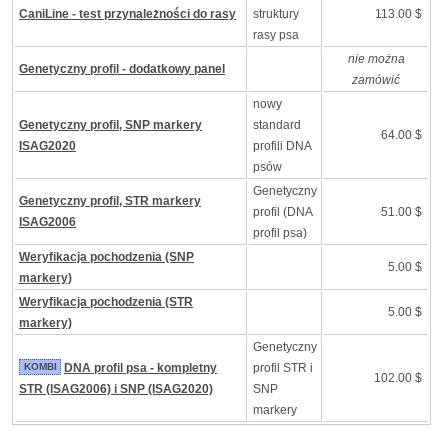
CaniLine - test przynależności do rasy
struktury
113.00 $
rasy psa
nie można
Genetyczny profil - dodatkowy panel
zamówić
nowy
Genetyczny profil, SNP markery
standard
64.00 $
ISAG2020
profili DNA
psów
Genetyczny
Genetyczny profil, STR markery
profil (DNA
51.00 $
ISAG2006
profil psa)
Weryfikacja pochodzenia (SNP
5.00 $
markery)
Weryfikacja pochodzenia (STR
5.00 $
markery)
Genetyczny
KOMBI
DNA profil psa - kompletny
profil STR i
102.00 $
STR (ISAG2006) i SNP (ISAG2020)
SNP
markery