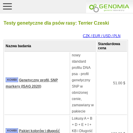
Testy genetyczne dla psów rasy: Terrier Czeski
CZK / EUR / USD / PLN
Standardowa
Nazwa badania
cena
nowy
standard
profilu DNA
psa - profil
KOMBI
Genetyczny profil, SNP
genetyczny
51.00 $
markery (ISAG 2020)
SNP w
obniżonej
cenie,
zamawiany w
pakiecie
Lokusy A + B
+ D + E + I +
KOMBI
Pakiet kolorów i długość
KB i Długość