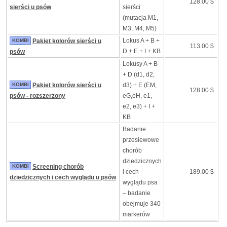
128.00 $
sierści u psów
sierści
(mutacja M1,
M3, M4, M5)
Lokus A + B +
KOMBI
Pakiet kolorów sierści u
113.00 $
D + E + I + KB
psów
Lokusy A + B
+ D (d1, d2,
KOMBI
Pakiet kolorów sierści u
d3) + E (EM,
128.00 $
psów - rozszerzony
eG,eH, e1,
e2, e3) + I +
KB
Badanie
przesiewowe
chorób
dziedzicznych
KOMBI
Screening chorób
i cech
189.00 $
dziedzicznych i cech wyglądu u psów
wyglądu psa
– badanie
obejmuje 340
markerów