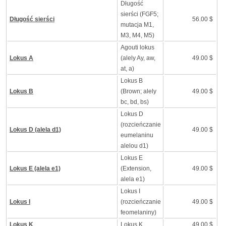
Długość
sierści (FGF5;
Długość sierści
56.00 $
mutacja M1,
M3, M4, M5)
Agouti lokus
Lokus A
(alely Ay, aw,
49.00 $
at, a)
Lokus B
Lokus B
(Brown; alely
49.00 $
bc, bd, bs)
Lokus D
(rozcieńczanie
Lokus D (alela d1)
49.00 $
eumelaninu
alelou d1)
Lokus E
Lokus E (alela e1)
(Extension,
49.00 $
alela e1)
Lokus I
Lokus I
(rozcieńczanie
49.00 $
feomelaniny)
Lokus K
Lokus K
49.00 $