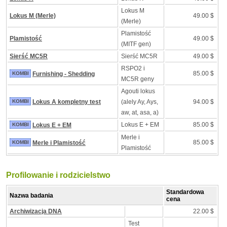
Lokus M
Lokus M (Merle)
49.00 $
(Merle)
Plamistość
Plamistość
49.00 $
(MITF gen)
Sierść MC5R
Sierść MC5R
49.00 $
RSPO2 i
85.00 $
KOMBI
Furnishing - Shedding
MC5R geny
Agouti lokus
KOMBI
Lokus A kompletny test
(alely Ay, Ays,
94.00 $
aw, at, asa, a)
Lokus E + EM
85.00 $
KOMBI
Lokus E + EM
Merle i
85.00 $
KOMBI
Merle i Plamistość
Plamistość
Profilowanie i rodzicielstwo
Standardowa
Nazwa badania
cena
Archiwizacja DNA
22.00 $
Test