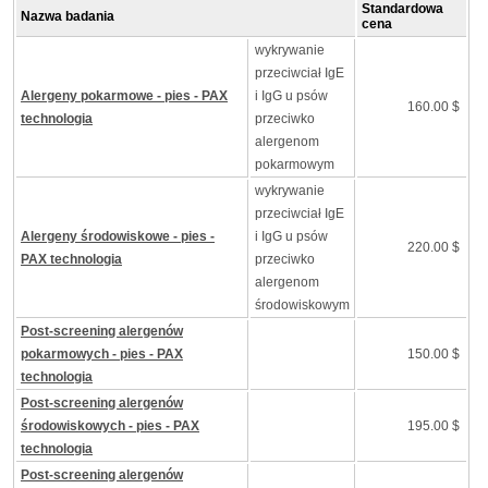
Standardowa
Nazwa badania
cena
wykrywanie
przeciwciał IgE
Alergeny pokarmowe - pies - PAX
i IgG u psów
160.00 $
technologia
przeciwko
alergenom
pokarmowym
wykrywanie
przeciwciał IgE
Alergeny środowiskowe - pies -
i IgG u psów
220.00 $
PAX technologia
przeciwko
alergenom
środowiskowym
Post-screening alergenów
pokarmowych - pies - PAX
150.00 $
technologia
Post-screening alergenów
środowiskowych - pies - PAX
195.00 $
technologia
Post-screening alergenów