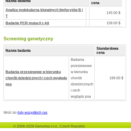
Nazwa badania
cena
Analiza molekularna klonalnych limfocytów B i
145.00 $
T
Badanie PCR mutacji c-kit
158.00 $
Screening genetyczny
Standardowa
Nazwa badania
cena
Badania
przesiewowe
Badania przesiewowe w kierunku
w kierunku
chorób dziedzicznych i cech wyglądu
chorób
189.00 $
psa
dziedzicznych
i cech
wyglądu psa
Wróć do
listy wszystkich ras
© 2008-2026 Genomia s.r.o., Czech Republic