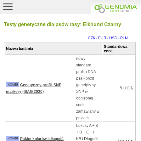
Testy genetyczne dla psów rasy: Elkhund Czarny
CZK / EUR / USD / PLN
Standardowa
Nazwa badania
cena
nowy
standard
profilu DNA
psa - profil
KOMBI
Genetyczny profil, SNP
genetyczny
51.00 $
markery (ISAG 2020)
SNP w
obniżonej
cenie,
zamawiany w
pakiecie
Lokusy A + B
+ D + E + I +
KOMBI
Pakiet kolorów i długość
KB i Długość