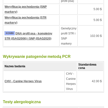
profil psa)
Weryfikacja pochodzenia (SNP
5.00 $
markery)
Weryfikacja pochodzenia (STR
5.00 $
markery)
Genetyczny
KOMBI
DNA profil psa - kompletny
profil STR i
102.00 $
STR (ISAG2006) i SNP (ISAG2020)
SNP
markery
Wykrywanie patogenów metodą PCR
Standardowa
Nazwa badania
cena
CHV -
Canine
CHV - Canine Herpes Virus
42.00 $
Herpes
Virus
Testy alergologiczna