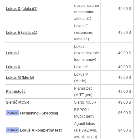
(rozcieńczanie
Lokus D (alela d1)
49.00 $
eumelaninu
alelou d1)
Lokus E
Lokus E (alela e1)
(Extension,
49.00 $
alela e1)
Lokus I
Lokus I
(rozcieńczanie
49.00 $
feomelaniny)
Lokus K
Lokus K
49.00 $
Lokus M
Lokus M (Merle)
49.00 $
(Merle)
Plamistość
Plamistość
49.00 $
(MITF gen)
Sierść MC5R
Sierść MC5R
49.00 $
RSPO2 i
85.00 $
KOMBI
Furnishing - Shedding
MC5R geny
Agouti lokus
KOMBI
Lokus A kompletny test
(alely Ay, Ays,
94.00 $
aw, at, asa, a)