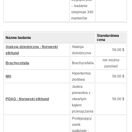
– badanie
obejmuje 340
markerów
Standardowa
Nazwa badania
cena
Ataksja dziedziczna - Norweski
Ataksja
56.00 $
elkhund
dziedziczna
nie można
Brachycefalia
Brachycefalia
zamówić
Hipertermia
MH
56.00 $
złośliwa
Jaskra
pierwotna z
POAG - Norweski elkhund
otwartym
56.00 $
kątem
przesączania
Postępujący
zanik
siatkówki -