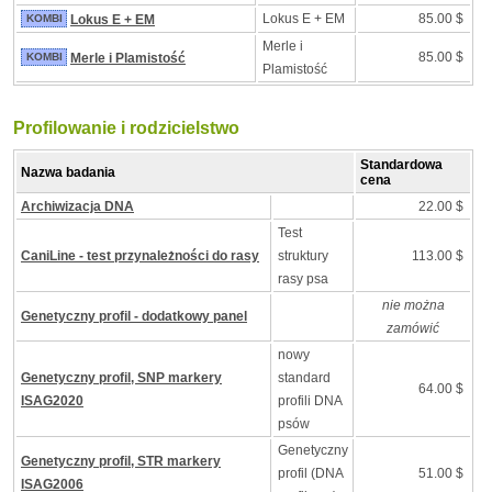
Lokus E + EM
85.00 $
KOMBI
Lokus E + EM
Merle i
85.00 $
KOMBI
Merle i Plamistość
Plamistość
Profilowanie i rodzicielstwo
Standardowa
Nazwa badania
cena
Archiwizacja DNA
22.00 $
Test
CaniLine - test przynależności do rasy
struktury
113.00 $
rasy psa
nie można
Genetyczny profil - dodatkowy panel
zamówić
nowy
Genetyczny profil, SNP markery
standard
64.00 $
ISAG2020
profili DNA
psów
Genetyczny
Genetyczny profil, STR markery
profil (DNA
51.00 $
ISAG2006