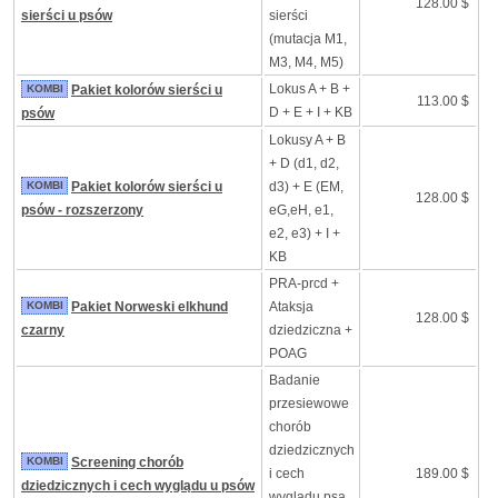
128.00 $
sierści u psów
sierści
(mutacja M1,
M3, M4, M5)
Lokus A + B +
KOMBI
Pakiet kolorów sierści u
113.00 $
D + E + I + KB
psów
Lokusy A + B
+ D (d1, d2,
KOMBI
Pakiet kolorów sierści u
d3) + E (EM,
128.00 $
psów - rozszerzony
eG,eH, e1,
e2, e3) + I +
KB
PRA-prcd +
KOMBI
Pakiet Norweski elkhund
Ataksja
128.00 $
czarny
dziedziczna +
POAG
Badanie
przesiewowe
chorób
dziedzicznych
KOMBI
Screening chorób
i cech
189.00 $
dziedzicznych i cech wyglądu u psów
wyglądu psa