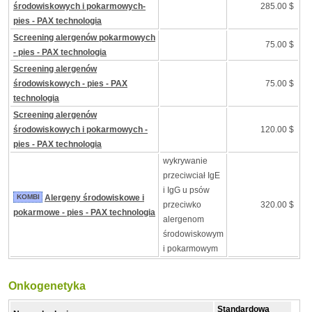
środowiskowych i pokarmowych-
285.00 $
pies - PAX technologia
Screening alergenów pokarmowych
75.00 $
- pies - PAX technologia
Screening alergenów
środowiskowych - pies - PAX
75.00 $
technologia
Screening alergenów
środowiskowych i pokarmowych -
120.00 $
pies - PAX technologia
wykrywanie
przeciwciał IgE
i IgG u psów
KOMBI
Alergeny środowiskowe i
przeciwko
320.00 $
pokarmowe - pies - PAX technologia
alergenom
środowiskowym
i pokarmowym
Onkogenetyka
Standardowa