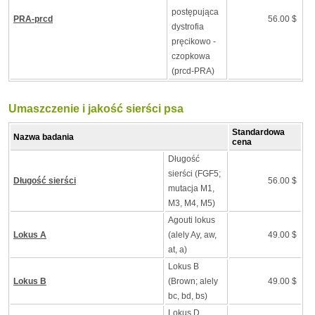
postępująca
PRA-prcd
56.00 $
dystrofia
pręcikowo -
czopkowa
(prcd-PRA)
Umaszczenie i jakość sierści psa
Standardowa
Nazwa badania
cena
Długość
sierści (FGF5;
Długość sierści
56.00 $
mutacja M1,
M3, M4, M5)
Agouti lokus
Lokus A
(alely Ay, aw,
49.00 $
at, a)
Lokus B
Lokus B
(Brown; alely
49.00 $
bc, bd, bs)
Lokus D