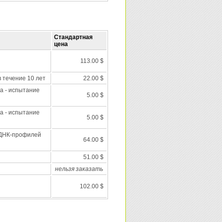
Стандартная
цена
113.00 $
 течение 10 лет
22.00 $
а - испытание
5.00 $
а - испытание
5.00 $
 ДНК-профилей
64.00 $
51.00 $
нельзя заказать
102.00 $