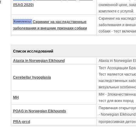
ю
(ISAG 2020)
сниженной цене, зак
комплекте с услугой.
Скрининг на наследс
Комплексы
Скрининг на наследственные
заболевания и внеш
заболевания и внешние признаки собаки
собаки - тест включа
Список исследований
Ataxia in Norwegian Elkhound
Ataxia in Norwegian 
Тест Ассоциации Бра
Тест является часть
Cerebellar hypoplasia
наследственных заб
визуальных особенно
MH - Злокачественна
MH
тест для всех пород
Первичная открытоуг
POAG in Norwegian Elkhounds
- Norwegian Elkhound
PRA-prcd
прогрессивная детон