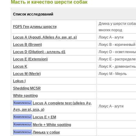
Масть и качество шерсти собак
Список исследований
Длина у шерсти собак
FGF5 Ген длины шерсти
многих пород
Locus A (Agouti, Alleles Ay, aw, at, a)
Локус A - агути
Locus B (Brown)
Локус B - коричневый
Locus D (Dilution) - аллель d1
Локус D - осветленны
Locus E (Extension)
Локус Е - распределе
Locus K
Локус K - доминантн
Locus M (Merle)
Локус M - Mерль
Lokus I
Shedding MC5R
White spotting
Комплексы
Locus A complete test (alleles Ay,
Локус A - агути
Ays, aw at, asa, a)
Комплексы
Locus E + EM
Комплексы
Merle + White spotting
Комплексы
Линька у собак