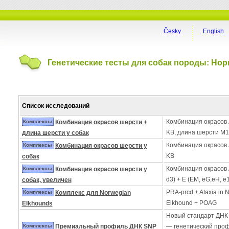
Česky
English
Генетические тесты для собак породы: Но
Список исследований
Комбинация окрасов A 
Комплексы
Комбинация окрасов шерсти +
KB, длина шерсти M1
длина шерсти у собак
Комбинация окрасов A 
Комплексы
Комбинация окрасов шерсти у
KB
собак
Комбинация окрасов A 
Комплексы
Комбинация окрасов шерсти у
d3) + E (EM, eG,eH, e1,
собак, увеличен
PRA-prcd + Ataxia in 
Комплексы
Комплекс для Norwegian
Elkhound + POAG
Elkhounds
Новый стандарт ДНК
Комплексы
Премиальный профиль ДНК SNP
— генетический про