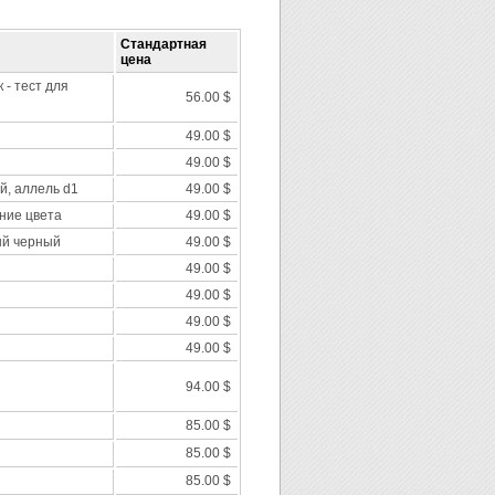
Стандартная
цена
 - тест для
56.00 $
49.00 $
49.00 $
й, аллель d1
49.00 $
ние цвета
49.00 $
ый черный
49.00 $
49.00 $
49.00 $
49.00 $
49.00 $
94.00 $
85.00 $
85.00 $
85.00 $