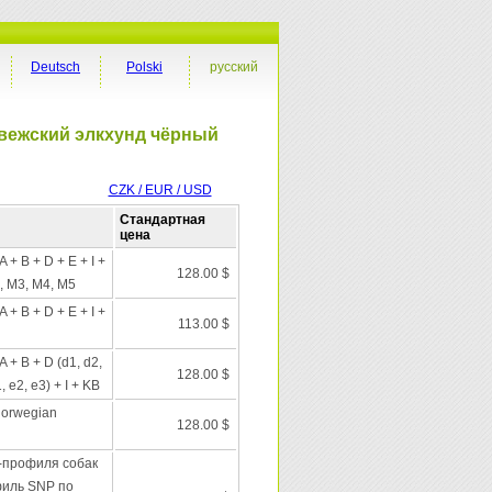
Deutsch
Polski
русский
рвежский элкхунд чёрный
CZK / EUR / USD
Стандартная
цена
+ B + D + E + I +
128.00 $
, M3, M4, M5
+ B + D + E + I +
113.00 $
+ B + D (d1, d2,
128.00 $
 e2, e3) + I + KB
Norwegian
128.00 $
-профиля собак
филь SNP по