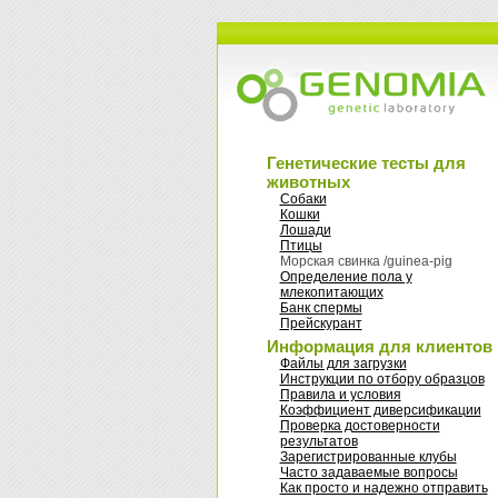
Генетические тесты для
животных
Собаки
Кошки
Лошади
Птицы
Морская свинка /guinea-pig
Oпределение пола у
млекопитающих
Банк спермы
Прейскурант
Информация для клиентов
Файлы для загрузки
Инструкции по отбору образцов
Правила и условия
Коэффициент диверсификации
Проверка достоверности
результатов
Зарегистрированные клубы
Часто задаваемые вопросы
Как просто и надежно отправить