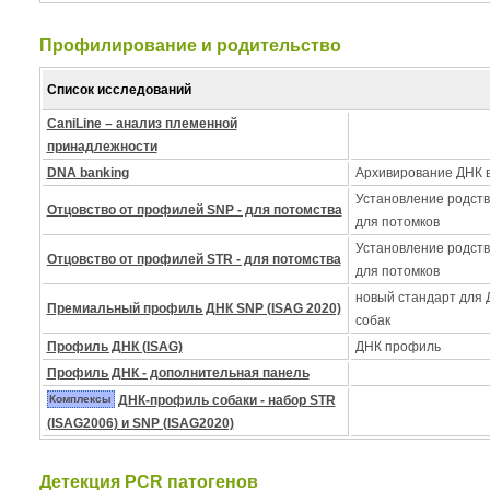
Профилирование и pодительство
Список исследований
CaniLine – анализ племенной
принадлежности
DNA banking
Архивирование ДНК в
Установление родств
Отцовство от профилей SNP - для потомства
для потомков
Установление родств
Отцовство от профилей STR - для потомства
для потомков
новый стандарт для
Премиальный профиль ДНК SNP (ISAG 2020)
собак
Профиль ДНК (ISAG)
ДНК профиль
Профиль ДНК - дополнительная панель
Комплексы
ДНК-профиль собаки - набор STR
(ISAG2006) и SNP (ISAG2020)
Детекция PCR патогенов