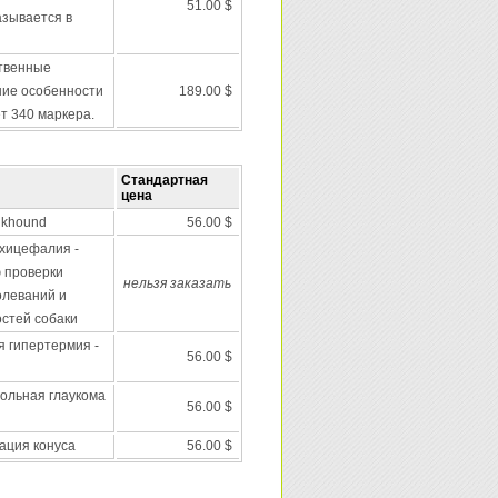
51.00 $
азывается в
твенные
ние особенности
189.00 $
ет 340 маркера.
Стандартная
цена
Elkhound
56.00 $
хицефалия -
ю проверки
нельзя заказать
олеваний и
стей собаки
я гипертермия -
56.00 $
ольная глаукома
56.00 $
ация конуса
56.00 $