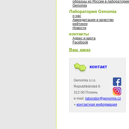
образцы из России в лаборатори
Genomia
Лаборатория Genomia
о нас
Аккредитация и качество
рейтинги
Новости
контакты
Адрес и карта
Facebook
Ваш заказ
контакт
Genomia s.r.o.
Republikánská 6
312 00 Плзень
e-mail:
laborator@genomia.cz
»
контактная информация