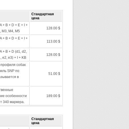
Стандартная
цена
+ B + D + E + I +
128.00 $
, M3, M4, M5
+ B + D + E + I +
113.00 $
+ B + D (d1, d2,
128.00 $
 e2, e3) + I + KB
-профиля собак
филь SNP по
51.00 $
азывается в
твенные
ние особенности
189.00 $
ет 340 маркера.
Стандартная
цена