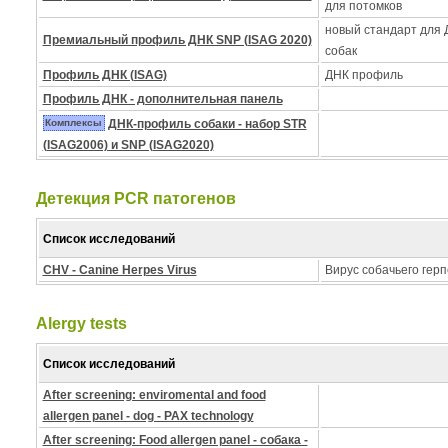
для потомков
новый стандарт для
Премиальный профиль ДНК SNP (ISAG 2020)
собак
Профиль ДНК (ISAG)
ДНК профиль
Профиль ДНК - дополнительная панель
Комплексы
ДНК-профиль собаки - набор STR
(ISAG2006) и SNP (ISAG2020)
Детекция PCR патогенов
Список исследований
CHV - Canine Herpes Virus
Вирус собачьего герп
Alergy tests
Список исследований
After screening: enviromental and food
allergen panel - dog - PAX technology
After screening: Food allergen panel - собака -