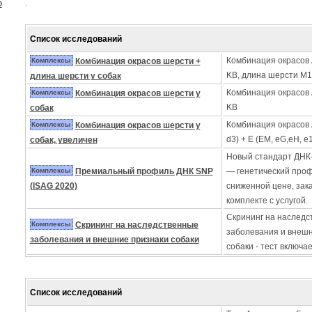
.
ю
Список исследований
Комбинация окрасов A 
Комплексы
Комбинация окрасов шерсти +
KB, длина шерсти M1
длина шерсти у собак
Комбинация окрасов A 
Комплексы
Комбинация окрасов шерсти у
KB
собак
Комбинация окрасов A 
Комплексы
Комбинация окрасов шерсти у
d3) + E (EM, eG,eH, e1,
собак, увеличен
Новый стандарт ДНК
Комплексы
Премиальный профиль ДНК SNP
— генетический про
(ISAG 2020)
сниженной цене, зак
комплекте с услугой.
Скрининг на наследс
Комплексы
Скрининг на наследственные
заболевания и внеш
заболевания и внешние признаки собаки
собаки - тест включа
Список исследований