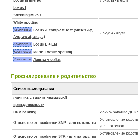
Locus M (Merle)
Локус M - Mерль
Lokus I
Shedding MC5R
White spotting
Комплексы
Locus A complete test (alleles Ay,
Локус A - агути
Ays, aw at, asa, a)
Комплексы
Locus E + EM
Комплексы
Merle + White spotting
Комплексы
Линька у собак
Профилирование и pодительство
Список исследований
CaniLine – анализ племенной
принадлежности
DNA banking
Архивирование ДНК в
Установление родств
Отцовство от профилей SNP - для потомства
для потомков
Установление родств
Отцовство от профилей STR - для потомства