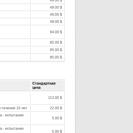
49.00 $
49.00 $
49.00 $
49.00 $
94.00 $
85.00 $
85.00 $
85.00 $
Стандартная
цена
113.00 $
 течение 10 лет
22.00 $
а - испытание
5.00 $
а - испытание
5.00 $