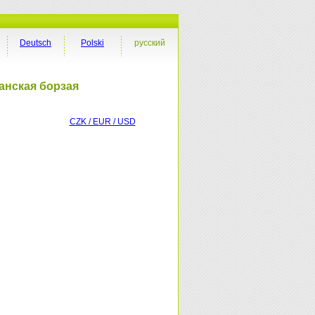
Deutsch
Polski
русский
анская борзая
CZK / EUR / USD