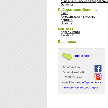
образцы из России в лаборатори
Genomia
Лаборатория Genomia
о нас
Аккредитация и качество
рейтинги
Новости
контакты
Адрес и карта
Facebook
Ваш заказ
контакт
Genomia s.r.o.
Republikánská 6
312 00 Плзень
e-mail:
laborator@genomia.cz
»
контактная информация