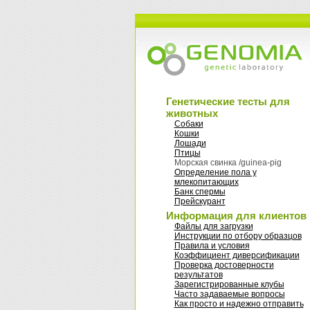
Генетические тесты для
животных
Собаки
Кошки
Лошади
Птицы
Морская свинка /guinea-pig
Oпределение пола у
млекопитающих
Банк спермы
Прейскурант
Информация для клиентов
Файлы для загрузки
Инструкции по отбору образцов
Правила и условия
Коэффициент диверсификации
Проверка достоверности
результатов
Зарегистрированные клубы
Часто задаваемые вопросы
Как просто и надежно отправить