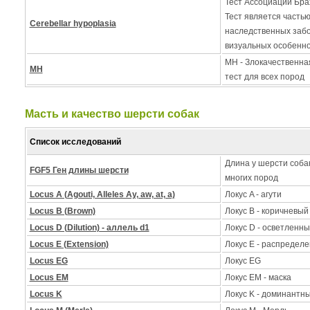
Тест Ассоциации Бра
Тест является часть
Cerebellar hypoplasia
наследственных заб
визуальных особенно
MH - Злокачественна
MH
тест для всех пород
Масть и качество шерсти собак
Список исследований
Длина у шерсти собак
FGF5 Ген длины шерсти
многих пород
Locus A (Agouti, Alleles Ay, aw, at, a)
Локус A - агути
Locus B (Brown)
Локус B - коричневый
Locus D (Dilution) - аллель d1
Локус D - осветленны
Locus E (Extension)
Локус Е - распределе
Locus EG
Локус EG
Locus EM
Локус EM - маска
Locus K
Локус K - доминантн