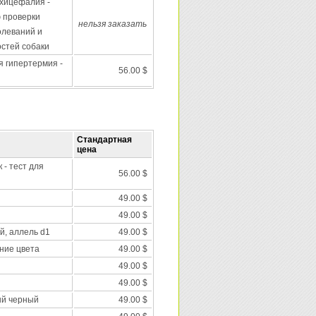
хицефалия -
ю проверки
нельзя заказать
олеваний и
стей собаки
я гипертермия -
56.00 $
Стандартная
цена
 - тест для
56.00 $
49.00 $
49.00 $
й, аллель d1
49.00 $
ние цвета
49.00 $
49.00 $
49.00 $
ый черный
49.00 $