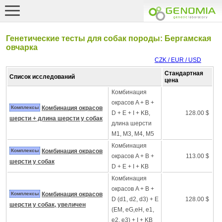
Генетические тесты для собак породы: Бергамская
овчарка
CZK / EUR / USD
Стандартная
Список исследований
цена
Комбинация
окрасов A + B +
Комплексы
Комбинация окрасов
D + E + I + KB,
128.00 $
шерсти + длина шерсти у собак
длина шерсти
M1, M3, M4, M5
Комбинация
Комплексы
Комбинация окрасов
окрасов A + B +
113.00 $
шерсти у собак
D + E + I + KB
Комбинация
окрасов A + B +
Комплексы
Комбинация окрасов
D (d1, d2, d3) + E
128.00 $
шерсти у собак, увеличен
(EM, eG,eH, e1,
e2, e3) + I + KB