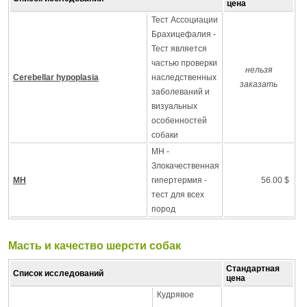
цена
Тест Ассоциации
Брахицефалия -
Тест является
частью проверки
нельзя
Cerebellar hypoplasia
наследственных
заказать
заболеваний и
визуальных
особенностей
собаки
MH -
Злокачественная
MH
гипертермия -
56.00 $
тест для всех
пород
Масть и качество шерсти собак
Стандартная
Список исследований
цена
Кудрявое