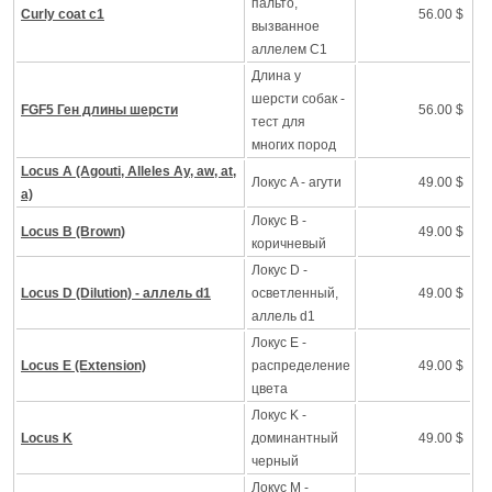
пальто,
Curly coat c1
56.00 $
вызванное
аллелем C1
Длина у
шерсти собак -
FGF5 Ген длины шерсти
56.00 $
тест для
многих пород
Locus A (Agouti, Alleles Ay, aw, at,
Локус A - агути
49.00 $
a)
Локус B -
Locus B (Brown)
49.00 $
коричневый
Локус D -
Locus D (Dilution) - аллель d1
осветленный,
49.00 $
аллель d1
Локус Е -
Locus E (Extension)
распределение
49.00 $
цвета
Локус K -
Locus K
доминантный
49.00 $
черный
Локус M -