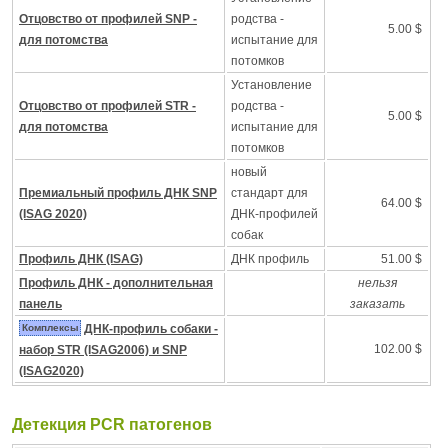
Отцовство от профилей SNP -
родства -
5.00 $
для потомства
испытание для
потомков
Установление
Отцовство от профилей STR -
родства -
5.00 $
для потомства
испытание для
потомков
новый
Премиальный профиль ДНК SNP
стандарт для
64.00 $
(ISAG 2020)
ДНК-профилей
собак
Профиль ДНК (ISAG)
ДНК профиль
51.00 $
Профиль ДНК - дополнительная
нельзя
панель
заказать
Комплексы
ДНК-профиль собаки -
102.00 $
набор STR (ISAG2006) и SNP
(ISAG2020)
Детекция PCR патогенов