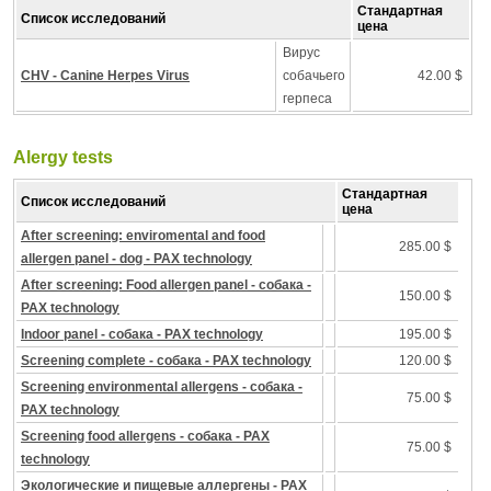
Стандартная
Список исследований
цена
Вирус
CHV - Canine Herpes Virus
собачьего
42.00 $
герпеса
Alergy tests
Стандартная
Список исследований
цена
After screening: enviromental and food
285.00 $
allergen panel - dog - PAX technology
After screening: Food allergen panel - собака -
150.00 $
PAX technology
Indoor panel - собака - PAX technology
195.00 $
Screening complete - собака - PAX technology
120.00 $
Screening environmental allergens - собака -
75.00 $
PAX technology
Screening food allergens - собака - PAX
75.00 $
technology
Экологические и пищевые аллергены - PAX