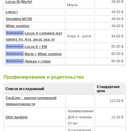
Locus M (Merle)
49.00 $
Mерль
Lokus I
49.00 $
Shedding MC5R
49.00 $
White spotting
49.00 $
Комплексы
Locus A complete test
Локус A - агути
94.00 $
(alleles Ay, Ays, aw at, asa, a)
85.00 $
Комплексы
Locus E + EM
85.00 $
Комплексы
Merle + White spotting
85.00 $
Комплексы
Линька у собак
Профилирование и pодительство
Стандартная
Список исследований
цена
CaniLine – анализ племенной
113.00 $
принадлежности
Архивирование
DNA banking
ДНК в течение
22.00 $
10 лет
Установление