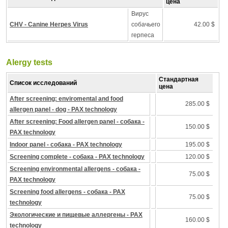
цена
Вирус
CHV - Canine Herpes Virus
собачьего
42.00 $
герпеса
Alergy tests
Стандартная
Список исследований
цена
After screening: enviromental and food
285.00 $
allergen panel - dog - PAX technology
After screening: Food allergen panel - собака -
150.00 $
PAX technology
Indoor panel - собака - PAX technology
195.00 $
Screening complete - собака - PAX technology
120.00 $
Screening environmental allergens - собака -
75.00 $
PAX technology
Screening food allergens - собака - PAX
75.00 $
technology
Экологические и пищевые аллергены - PAX
160.00 $
technology