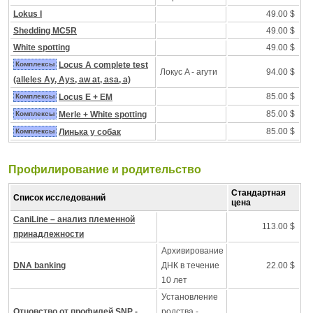
Lokus I
49.00 $
Shedding MC5R
49.00 $
White spotting
49.00 $
Комплексы
Locus A complete test
Локус A - агути
94.00 $
(alleles Ay, Ays, aw at, asa, a)
85.00 $
Комплексы
Locus E + EM
85.00 $
Комплексы
Merle + White spotting
85.00 $
Комплексы
Линька у собак
Профилирование и pодительство
Стандартная
Список исследований
цена
CaniLine – анализ племенной
113.00 $
принадлежности
Архивирование
DNA banking
ДНК в течение
22.00 $
10 лет
Установление
Отцовство от профилей SNP -
родства -