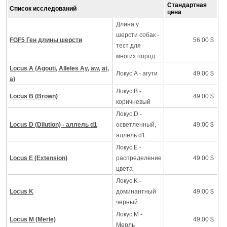
Стандартная
Список исследований
цена
Длина у
шерсти собак -
FGF5 Ген длины шерсти
56.00 $
тест для
многих пород
Locus A (Agouti, Alleles Ay, aw, at,
Локус A - агути
49.00 $
a)
Локус B -
Locus B (Brown)
49.00 $
коричневый
Локус D -
Locus D (Dilution) - аллель d1
осветленный,
49.00 $
аллель d1
Локус Е -
Locus E (Extension)
распределение
49.00 $
цвета
Локус K -
Locus K
доминантный
49.00 $
черный
Локус M -
Locus M (Merle)
49.00 $
Mерль