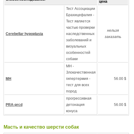
цена
Тест Ассоциации
Брахицефалия -
Тест является
частью проверки
нельзя
Cerebellar hypoplasia
наследственных
заказать
заболеваний и
визуальных
особенностей
собаки
MH -
Злокачественная
MH
гипертермия -
56.00 $
тест для всех
пород
прогрессивная
PRA-prcd
детонация
56.00 $
конуса
Масть и качество шерсти собак