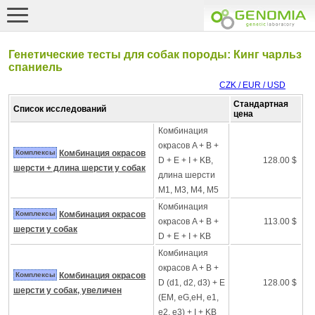
Генетические тесты для собак породы: Кинг чарльз
спаниель
CZK / EUR / USD
Стандартная
Список исследований
цена
Комбинация
окрасов A + B +
Комплексы
Комбинация окрасов
D + E + I + KB,
128.00 $
шерсти + длина шерсти у собак
длина шерсти
M1, M3, M4, M5
Комбинация
Комплексы
Комбинация окрасов
окрасов A + B +
113.00 $
шерсти у собак
D + E + I + KB
Комбинация
окрасов A + B +
Комплексы
Комбинация окрасов
D (d1, d2, d3) + E
128.00 $
шерсти у собак, увеличен
(EM, eG,eH, e1,
e2, e3) + I + KB