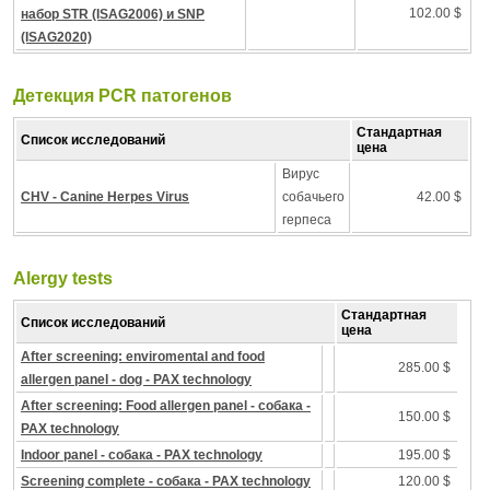
102.00 $
набор STR (ISAG2006) и SNP
(ISAG2020)
Детекция PCR патогенов
Стандартная
Список исследований
цена
Вирус
CHV - Canine Herpes Virus
собачьего
42.00 $
герпеса
Alergy tests
Стандартная
Список исследований
цена
After screening: enviromental and food
285.00 $
allergen panel - dog - PAX technology
After screening: Food allergen panel - собака -
150.00 $
PAX technology
Indoor panel - собака - PAX technology
195.00 $
Screening complete - собака - PAX technology
120.00 $