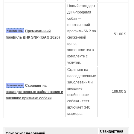
Новый стандарт
ДНК-профиля
собак —
генетический
Комплексы
Премиальный
профиль SNP по
51.00 $
профиль ДНК SNP (ISAG 2020)
сниженной
цене,
заказывается в
комплекте с
услугой.
Скрининг на
наследственные
заболевания и
Комплексы
Скрининг на
внешние
189.00 $
наследственные заболевания и
особенности
внешние признаки собаки
собаки - тест
включает 340
маркера.
Стандартная
Список исследований