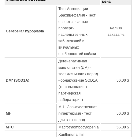
цена
Тест Ассоциации
Брахицефалия - Тест
является частью
проверки
нельзя
Cerebellar hypoplasia
наследственных
заказать
заболеваний и
визуальных
особенностей собаки
Дегенеративная
миелопатия (ДМ) -
тест для многих пород
DM* (SOD1A)
- обнаружение SOD1A
56.00 $
(тест выполняет
партнерская
лаборатория)
MH - Злокачественная
MH
гипертермия - тест
56.00 $
для всех пород
MTC
Macrothrombocytopenia
56.00 $
Xanthinuria II in