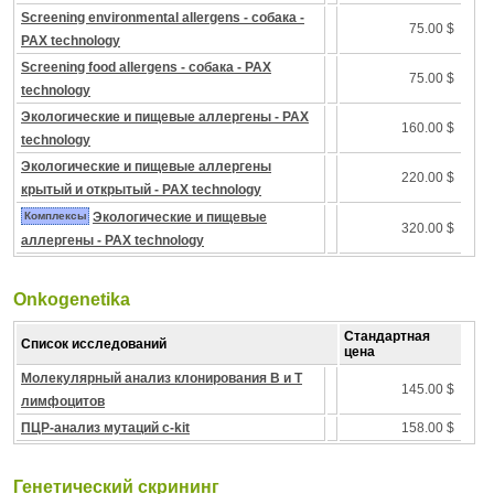
Screening environmental allergens - собака -
75.00 $
PAX technology
Screening food allergens - собака - PAX
75.00 $
technology
Экологические и пищевые аллергены - PAX
160.00 $
technology
Экологические и пищевые аллергены
220.00 $
крытый и открытый - PAX technology
Комплексы
Экологические и пищевые
320.00 $
аллергены - PAX technology
Onkogenetika
Стандартная
Список исследований
цена
Молекулярный анализ клонирования B и T
145.00 $
лимфоцитов
ПЦР-анализ мутаций c-kit
158.00 $
Генетический скрининг