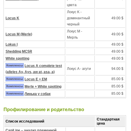
цвета
Локус K -
Locus K
доминантный
49.00 $
черный
Локус M -
Locus M (Merle)
49.00 $
Mерль
Lokus I
49.00 $
Shedding MC5R
49.00 $
White spotting
49.00 $
Комплексы
Locus A complete test
Локус A - агути
94.00 $
(alleles Ay, Ays, aw at, asa, a)
85.00 $
Комплексы
Locus E + EM
85.00 $
Комплексы
Merle + White spotting
85.00 $
Комплексы
Линька у собак
Профилирование и pодительство
Стандартная
Список исследований
цена
CaniLine – анализ племенной