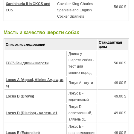
Xanthinuria II in CKCS and
Cavalier King Charles
56.00 $
ECS
Spaniels and English
Cocker Spaniels
Масть и качество шерсти собак
Стандартная
Список исследований
цена
Длина у
шерсти собак -
FGF5 Ген длины шерсти
56.00 $
тест для
многих пород
Locus A (Agouti, Alleles Ay, aw, at,
Локус A - агути
49.00 $
a)
Локус B -
Locus B (Brown)
49.00 $
коричневый
Локус D -
Locus D (Dilution) - аллель d1
осветленный,
49.00 $
аллель d1
Локус Е -
Locus E (Extension)
распределение
49.00 $