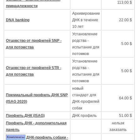
113.00 $
принадлежности
Архивирование
DNA banking
ДНК в течение
22.00 $
10 лет
Установление
Отцовство от профилей SNP -
родства -
5.00 $
для потомства
испытание для
потомков
Установление
Отцовство от профилей STR -
родства -
5.00 $
для потомства
испытание для
потомков
новый
Премиальный профиль ДНК SNP
стандарт для
64.00 $
(ISAG 2020)
ДНК-профилей
собак
Профиль ДНК (ISAG)
ДНК профиль
51.00 $
Профиль ДНК - дополнительная
нельзя
панель
заказать
Комплексы
ДНК-профиль собаки -