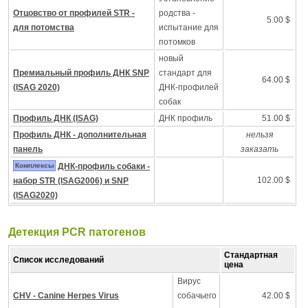
Отцовство от профилей STR -
родства -
5.00 $
для потомства
испытание для
потомков
новый
Премиальный профиль ДНК SNP
стандарт для
64.00 $
(ISAG 2020)
ДНК-профилей
собак
Профиль ДНК (ISAG)
ДНК профиль
51.00 $
Профиль ДНК - дополнительная
нельзя
панель
заказать
Комплексы
ДНК-профиль собаки -
102.00 $
набор STR (ISAG2006) и SNP
(ISAG2020)
Детекция PCR патогенов
Стандартная
Список исследований
цена
Вирус
CHV - Canine Herpes Virus
собачьего
42.00 $