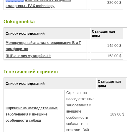
320.00 $
аллергены - PAX technology
Onkogenetika
Стандартная
Список исследований
цена
Молекулярный анализ клонирования B и T
145.00 $
лимфоцитов
ПЦР-анализ мутаций c-kit
158.00 $
Генетический скрининг
Стандартная
Список исследований
цена
Скрининг на
наследственные
заболевания и
Скрининг на наследственные
внешние
заболевания и внешние
189.00 $
особенности
особенности собаки
собаки - тест
включает 340