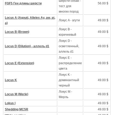
шерсти собак -
FGF5 Ген длины шерсти
56.00 $
тест для
многих пород
Locus A (Agouti, Alleles Ay, aw, at,
Локус A - агути
49.00 $
a)
Локус B -
Locus B (Brown)
49.00 $
коричневый
Локус D -
Locus D (Dilution) - аллель d1
осветленный,
49.00 $
аллель d1
Локус Е -
Locus E (Extension)
распределение
49.00 $
цвета
Локус K -
Locus K
доминантный
49.00 $
черный
Локус M -
Locus M (Merle)
49.00 $
Mерль
Lokus I
49.00 $
Shedding MC5R
49.00 $