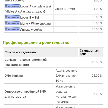
White spotting
49.00 $
Комплексы
Locus A complete test
Локус A - агути
94.00 $
(alleles Ay, Ays, aw at, asa, a)
85.00 $
Комплексы
Locus E + EM
85.00 $
Комплексы
Merle + White spotting
85.00 $
Комплексы
Линька у собак
Профилирование и pодительство
Стандартная
Список исследований
цена
CaniLine – анализ племенной
113.00 $
принадлежности
Архивирование
DNA banking
ДНК в течение
22.00 $
10 лет
Установление
Отцовство от профилей SNP -
родства -
5.00 $
для потомства
испытание для
потомков
Установление