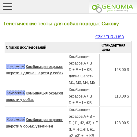
Генетические тесты для собак породы: Сикоку
CZK / EUR / USD
Стандартная
Список исследований
цена
Комбинация
окрасов A + B +
Комплексы
Комбинация окрасов
D + E + I + KB,
128.00 $
шерсти + длина шерсти у собак
длина шерсти
M1, M3, M4, M5
Комбинация
Комплексы
Комбинация окрасов
окрасов A + B +
113.00 $
шерсти у собак
D + E + I + KB
Комбинация
окрасов A + B +
Комплексы
Комбинация окрасов
D (d1, d2, d3) + E
128.00 $
шерсти у собак, увеличен
(EM, eG,eH, e1,
e2, e3) + I + KB