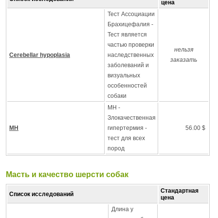
цена
Тест Ассоциации
Брахицефалия -
Тест является
частью проверки
нельзя
Cerebellar hypoplasia
наследственных
заказать
заболеваний и
визуальных
особенностей
собаки
MH -
Злокачественная
MH
гипертермия -
56.00 $
тест для всех
пород
Масть и качество шерсти собак
Стандартная
Список исследований
цена
Длина у