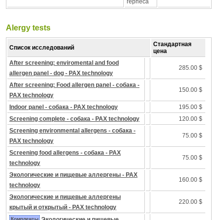
герпеса
Alergy tests
Стандартная
Список исследований
цена
After screening: enviromental and food
285.00 $
allergen panel - dog - PAX technology
After screening: Food allergen panel - собака -
150.00 $
PAX technology
Indoor panel - собака - PAX technology
195.00 $
Screening complete - собака - PAX technology
120.00 $
Screening environmental allergens - собака -
75.00 $
PAX technology
Screening food allergens - собака - PAX
75.00 $
technology
Экологические и пищевые аллергены - PAX
160.00 $
technology
Экологические и пищевые аллергены
220.00 $
крытый и открытый - PAX technology
Комплексы
Экологические и пищевые