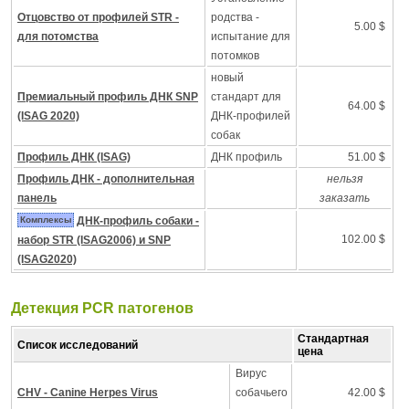
Отцовство от профилей STR -
родства -
5.00 $
для потомства
испытание для
потомков
новый
Премиальный профиль ДНК SNP
стандарт для
64.00 $
(ISAG 2020)
ДНК-профилей
собак
Профиль ДНК (ISAG)
ДНК профиль
51.00 $
Профиль ДНК - дополнительная
нельзя
панель
заказать
Комплексы
ДНК-профиль собаки -
102.00 $
набор STR (ISAG2006) и SNP
(ISAG2020)
Детекция PCR патогенов
Стандартная
Список исследований
цена
Вирус
CHV - Canine Herpes Virus
собачьего
42.00 $