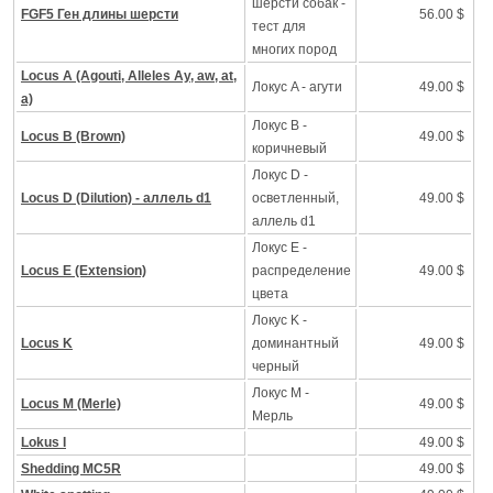
шерсти собак -
FGF5 Ген длины шерсти
56.00 $
тест для
многих пород
Locus A (Agouti, Alleles Ay, aw, at,
Локус A - агути
49.00 $
a)
Локус B -
Locus B (Brown)
49.00 $
коричневый
Локус D -
Locus D (Dilution) - аллель d1
осветленный,
49.00 $
аллель d1
Локус Е -
Locus E (Extension)
распределение
49.00 $
цвета
Локус K -
Locus K
доминантный
49.00 $
черный
Локус M -
Locus M (Merle)
49.00 $
Mерль
Lokus I
49.00 $
Shedding MC5R
49.00 $