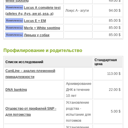
White spotting
49.00 $
Комплексы
Locus A complete test
Локус A - агути
94.00 $
(alleles Ay, Ays, aw at, asa, a)
85.00 $
Комплексы
Locus E + EM
85.00 $
Комплексы
Merle + White spotting
85.00 $
Комплексы
Линька у собак
Профилирование и pодительство
Стандартная
Список исследований
цена
CaniLine – анализ племенной
113.00 $
принадлежности
Архивирование
DNA banking
ДНК в течение
22.00 $
10 лет
Установление
Отцовство от профилей SNP -
родства -
5.00 $
для потомства
испытание для
потомков
Установление