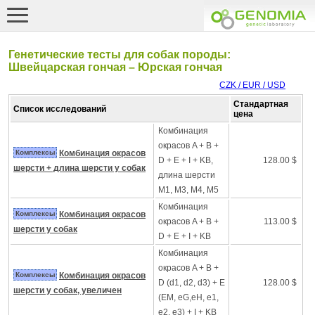
Генетические тесты для собак породы:
Швейцарская гончая – Юрская гончая
CZK / EUR / USD
Стандартная
Список исследований
цена
Комбинация
окрасов A + B +
Комплексы
Комбинация окрасов
D + E + I + KB,
128.00 $
шерсти + длина шерсти у собак
длина шерсти
M1, M3, M4, M5
Комбинация
Комплексы
Комбинация окрасов
окрасов A + B +
113.00 $
шерсти у собак
D + E + I + KB
Комбинация
окрасов A + B +
Комплексы
Комбинация окрасов
D (d1, d2, d3) + E
128.00 $
шерсти у собак, увеличен
(EM, eG,eH, e1,
e2, e3) + I + KB