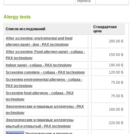
герпеса
Alergy tests
Стандартная
Список исследований
цена
After screening: enviromental and food
285.00 $
allergen panel - dog - PAX technology
After screening: Food allergen panel - собака -
150.00 $
PAX technology
Indoor panel - собака - PAX technology
195.00 $
Screening complete - собака - PAX technology
120.00 $
Screening environmental allergens - собака -
75.00 $
PAX technology
Screening food allergens - собака - PAX
75.00 $
technology
Экологические и пищевые аллергены - PAX
160.00 $
technology
Экологические и пищевые аллергены
220.00 $
крытый и открытый - PAX technology
Комплексы
Экологические и пищевые