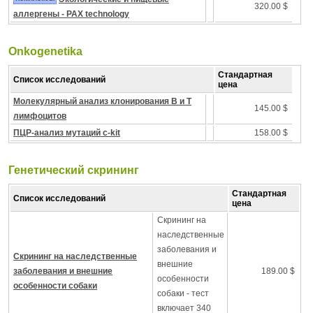
320.00 $
аллергены - PAX technology
Onkogenetika
Стандартная
Список исследований
цена
Молекулярный анализ клонирования B и T
145.00 $
лимфоцитов
ПЦР-анализ мутаций c-kit
158.00 $
Генетический скрининг
Стандартная
Список исследований
цена
Скрининг на
наследственные
заболевания и
Скрининг на наследственные
внешние
заболевания и внешние
189.00 $
особенности
особенности собаки
собаки - тест
включает 340