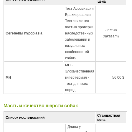
цена
Тест Ассоциации
Брахицефалия -
Тест является
частью проверки
нельзя
Cerebellar hypoplasia
наследственных
заказать
заболеваний и
визуальных
особенностей
собаки
MH -
Злокачественная
MH
гипертермия -
56.00 $
тест для всех
пород
Масть и качество шерсти собак
Стандартная
Список исследований
цена
Длина у