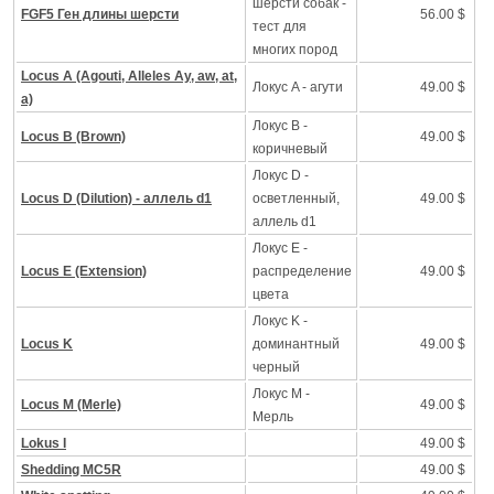
шерсти собак -
FGF5 Ген длины шерсти
56.00 $
тест для
многих пород
Locus A (Agouti, Alleles Ay, aw, at,
Локус A - агути
49.00 $
a)
Локус B -
Locus B (Brown)
49.00 $
коричневый
Локус D -
Locus D (Dilution) - аллель d1
осветленный,
49.00 $
аллель d1
Локус Е -
Locus E (Extension)
распределение
49.00 $
цвета
Локус K -
Locus K
доминантный
49.00 $
черный
Локус M -
Locus M (Merle)
49.00 $
Mерль
Lokus I
49.00 $
Shedding MC5R
49.00 $