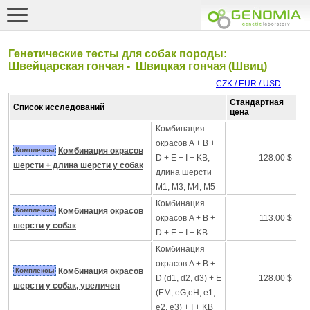
Генетические тесты для собак породы:
Швейцарская гончая - Швицкая гончая (Швиц)
CZK / EUR / USD
Стандартная
Список исследований
цена
Комбинация
окрасов A + B +
Комплексы
Комбинация окрасов
D + E + I + KB,
128.00 $
шерсти + длина шерсти у собак
длина шерсти
M1, M3, M4, M5
Комбинация
Комплексы
Комбинация окрасов
окрасов A + B +
113.00 $
шерсти у собак
D + E + I + KB
Комбинация
окрасов A + B +
Комплексы
Комбинация окрасов
D (d1, d2, d3) + E
128.00 $
шерсти у собак, увеличен
(EM, eG,eH, e1,
e2, e3) + I + KB