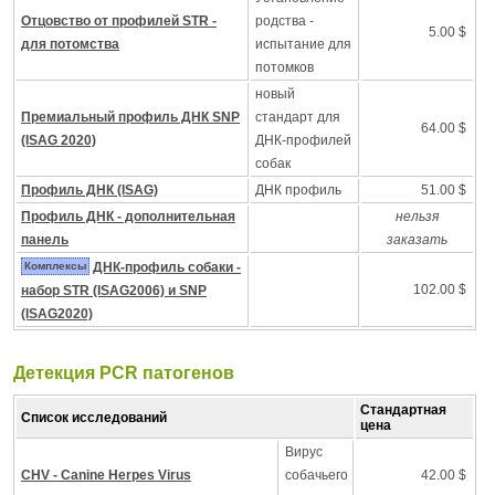
Отцовство от профилей STR -
родства -
5.00 $
для потомства
испытание для
потомков
новый
Премиальный профиль ДНК SNP
стандарт для
64.00 $
(ISAG 2020)
ДНК-профилей
собак
Профиль ДНК (ISAG)
ДНК профиль
51.00 $
Профиль ДНК - дополнительная
нельзя
панель
заказать
Комплексы
ДНК-профиль собаки -
102.00 $
набор STR (ISAG2006) и SNP
(ISAG2020)
Детекция PCR патогенов
Стандартная
Список исследований
цена
Вирус
CHV - Canine Herpes Virus
собачьего
42.00 $