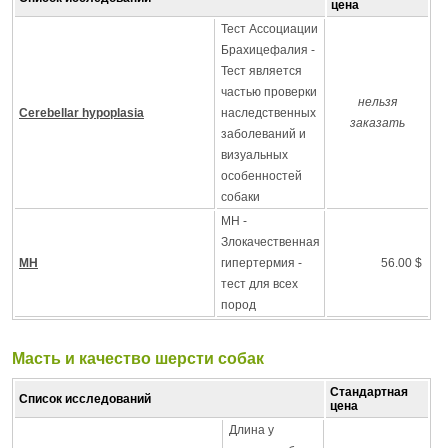
цена
Тест Ассоциации
Брахицефалия -
Тест является
частью проверки
нельзя
Cerebellar hypoplasia
наследственных
заказать
заболеваний и
визуальных
особенностей
собаки
MH -
Злокачественная
MH
гипертермия -
56.00 $
тест для всех
пород
Масть и качество шерсти собак
Стандартная
Список исследований
цена
Длина у