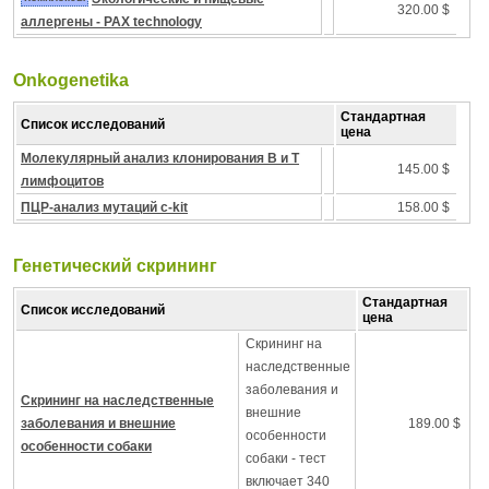
320.00 $
аллергены - PAX technology
Onkogenetika
Стандартная
Список исследований
цена
Молекулярный анализ клонирования B и T
145.00 $
лимфоцитов
ПЦР-анализ мутаций c-kit
158.00 $
Генетический скрининг
Стандартная
Список исследований
цена
Скрининг на
наследственные
заболевания и
Скрининг на наследственные
внешние
заболевания и внешние
189.00 $
особенности
особенности собаки
собаки - тест
включает 340