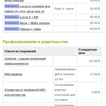
White spotting
49.00 $
Комплексы
Locus A complete test
Локус A - агути
94.00 $
(alleles Ay, Ays, aw at, asa, a)
85.00 $
Комплексы
Locus E + EM
85.00 $
Комплексы
Merle + White spotting
85.00 $
Комплексы
Линька у собак
Профилирование и pодительство
Стандартная
Список исследований
цена
CaniLine – анализ племенной
113.00 $
принадлежности
Архивирование
DNA banking
ДНК в течение
22.00 $
10 лет
Установление
Отцовство от профилей SNP -
родства -
5.00 $
для потомства
испытание для
потомков
Установление