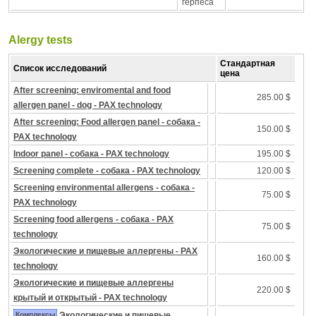
герпеса
Alergy tests
Стандартная
Список исследований
цена
After screening: enviromental and food
285.00 $
allergen panel - dog - PAX technology
After screening: Food allergen panel - собака -
150.00 $
PAX technology
Indoor panel - собака - PAX technology
195.00 $
Screening complete - собака - PAX technology
120.00 $
Screening environmental allergens - собака -
75.00 $
PAX technology
Screening food allergens - собака - PAX
75.00 $
technology
Экологические и пищевые аллергены - PAX
160.00 $
technology
Экологические и пищевые аллергены
220.00 $
крытый и открытый - PAX technology
Комплексы
Экологические и пищевые