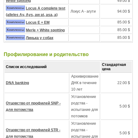
White spotting
49.00 $
Комплексы
Locus A complete test
Локус A - агути
94.00 $
(alleles Ay, Ays, aw at, asa, a)
85.00 $
Комплексы
Locus E + EM
85.00 $
Комплексы
Merle + White spotting
85.00 $
Комплексы
Линька у собак
Профилирование и pодительство
Стандартная
Список исследований
цена
Архивирование
DNA banking
ДНК в течение
22.00 $
10 лет
Установление
Отцовство от профилей SNP -
родства -
5.00 $
для потомства
испытание для
потомков
Установление
Отцовство от профилей STR -
родства -
5.00 $
для потомства
испытание для