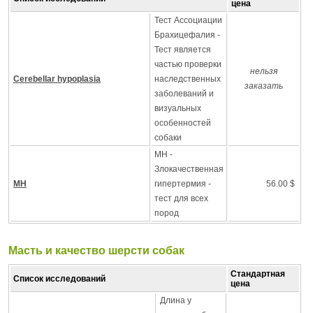
цена
Тест Ассоциации
Брахицефалия -
Тест является
частью проверки
нельзя
Cerebellar hypoplasia
наследственных
заказать
заболеваний и
визуальных
особенностей
собаки
MH -
Злокачественная
MH
гипертермия -
56.00 $
тест для всех
пород
Масть и качество шерсти собак
Стандартная
Список исследований
цена
Длина у