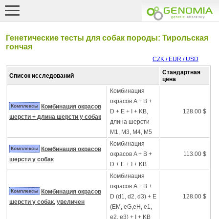
Генетические тесты для собак породы: Тирольская
гончая
CZK / EUR / USD
Стандартная
Список исследований
цена
Комбинация
окрасов A + B +
Комплексы
Комбинация окрасов
D + E + I + KB,
128.00 $
шерсти + длина шерсти у собак
длина шерсти
M1, M3, M4, M5
Комбинация
Комплексы
Комбинация окрасов
окрасов A + B +
113.00 $
шерсти у собак
D + E + I + KB
Комбинация
окрасов A + B +
Комплексы
Комбинация окрасов
D (d1, d2, d3) + E
128.00 $
шерсти у собак, увеличен
(EM, eG,eH, e1,
e2, e3) + I + KB