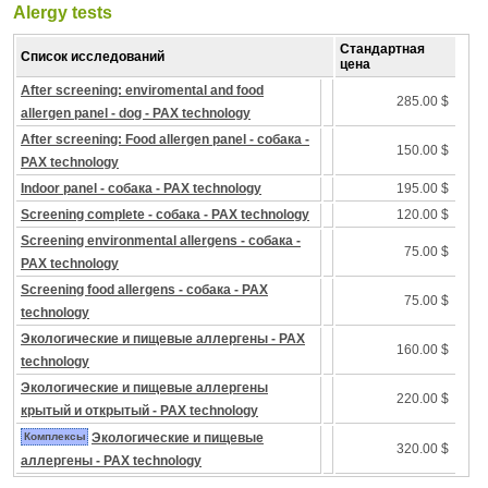
Alergy tests
Стандартная
Список исследований
цена
After screening: enviromental and food
285.00 $
allergen panel - dog - PAX technology
After screening: Food allergen panel - собака -
150.00 $
PAX technology
Indoor panel - собака - PAX technology
195.00 $
Screening complete - собака - PAX technology
120.00 $
Screening environmental allergens - собака -
75.00 $
PAX technology
Screening food allergens - собака - PAX
75.00 $
technology
Экологические и пищевые аллергены - PAX
160.00 $
technology
Экологические и пищевые аллергены
220.00 $
крытый и открытый - PAX technology
Комплексы
Экологические и пищевые
320.00 $
аллергены - PAX technology