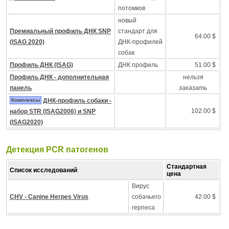
потомков
новый
Премиальный профиль ДНК SNP
стандарт для
64.00 $
(ISAG 2020)
ДНК-профилей
собак
Профиль ДНК (ISAG)
ДНК профиль
51.00 $
Профиль ДНК - дополнительная
нельзя
панель
заказать
Комплексы
ДНК-профиль собаки -
102.00 $
набор STR (ISAG2006) и SNP
(ISAG2020)
Детекция PCR патогенов
Стандартная
Список исследований
цена
Вирус
CHV - Canine Herpes Virus
собачьего
42.00 $
герпеса