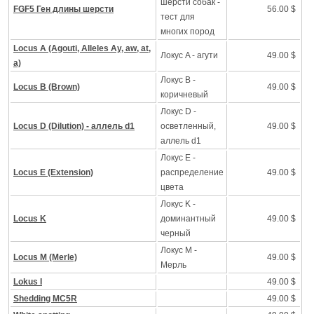
шерсти собак -
FGF5 Ген длины шерсти
56.00 $
тест для
многих пород
Locus A (Agouti, Alleles Ay, aw, at,
Локус A - агути
49.00 $
a)
Локус B -
Locus B (Brown)
49.00 $
коричневый
Локус D -
Locus D (Dilution) - аллель d1
осветленный,
49.00 $
аллель d1
Локус Е -
Locus E (Extension)
распределение
49.00 $
цвета
Локус K -
Locus K
доминантный
49.00 $
черный
Локус M -
Locus M (Merle)
49.00 $
Mерль
Lokus I
49.00 $
Shedding MC5R
49.00 $