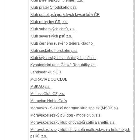
Klub pyrenejských plemen, z.s.
Klub přátel Chodského psa
Klub přátel psů pražských krysaříků v ČR
Klub ruský toy ČR, z.s.
Klub saharských chrtů, z.s.
Klub severských psů z.s.
Klub černého ruského teriera Kladno
Klub českého horského psa
Klub švýcarských salašnických psů z.s.
Kynologická unie České Republiky z.s.
Landseer klub ČR
MORAVIA DOG CLUB
MSKAO,z.s.
Moloss Club CZ, z.s.
Moravian Noble Cat's
Moravsko - Slezský dobrman klub spolek (MSDK s.)
Moravskoslezský bulldog - mops club, z.s.
Moravskoslezský klub chovatelů collií a sheltií, z.s.
Moravskoslezský klub chovatelů maltézských a boloňských
psíků, z.s.