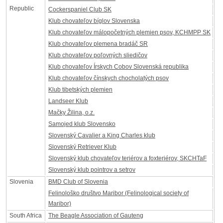
Republic
Cockerspaniel Club SK
Klub chovateľov bíglov Slovenska
Klub chovateľov málopočetných plemien psov, KCHMPP SK
Klub chovateľov plemena bradáč SR
Klub chovateľov poľovných sliedičov
Klub chovateľov Írskych Cobov Slovenská republika
Klub chovateľov čínskych chocholatých psov
Klub tibetských plemien
Landseer Klub
Mačky Žilina, o.z.
Samojed klub Slovensko
Slovenský Cavalier a King Charles klub
Slovenský Retriever Klub
Slovenský klub chovateľov teriérov a foxteriérov, SKCHTaF
Slovenský klub pointrov a setrov
Slovenia
BMD Club of Slovenia
Felinološko društvo Maribor (Felinological society of
Maribor)
South Africa
The Beagle Association of Gauteng