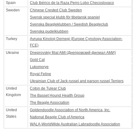
Spain
Club Ibérico de la Raza Perro Lobo Checoslovaco
Sweden
Chinese Crested Club Sweden
Svensk special klubb för tibetansk spaniel
Svenska Beagleklubben / Swedish Beagleclub
Svenska pudelklubben
Turkey
Avrupa Kinoloji Dernegi (Europe Cynology Associatıon-
FCE)
Ukraine
Dneprovskiy filial AMI (Днепровский филиал АМИ)
Gold Cat
Lukomorye
Royal Feline
Ukrainian Club of Jack russel and parson russel Terriers
United
Coton de Tulear Club
Kingdom
The Basset Hound Health Group
The Beagle Association
United
Goldendoodle Association of North America, Inc.
States
National Beagle Club of America
WALA-WorldWide Australian Labradoodle Association