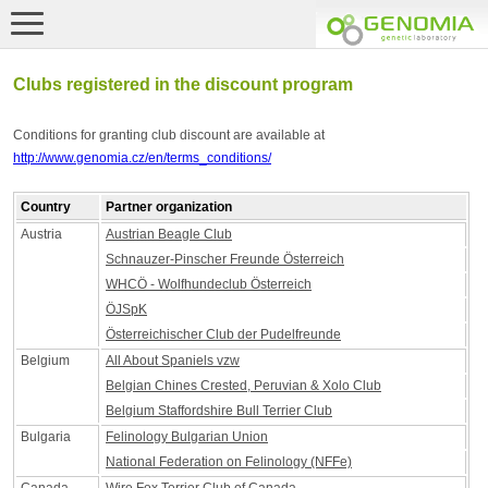
Clubs registered in the discount program
Conditions for granting club discount are available at
http://www.genomia.cz/en/terms_conditions/
Country
Partner organization
Austria
Austrian Beagle Club
Schnauzer-Pinscher Freunde Österreich
WHCÖ - Wolfhundeclub Österreich
ÖJSpK
Österreichischer Club der Pudelfreunde
Belgium
All About Spaniels vzw
Belgian Chines Crested, Peruvian & Xolo Club
Belgium Staffordshire Bull Terrier Club
Bulgaria
Felinology Bulgarian Union
National Federation on Felinology (NFFe)