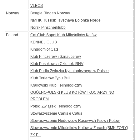
VLECS
Norway
Beagle Ringen Norway
NMHK Russisk Tsvetnaya Bolonka Norge
Norsk Pinscherklubb
Poland
Cat Club Sopot Klub Miłośników Kotów
KENNEL CLUB
Kingdom of Cats
Klub Pinczerów i Sznaucerów
Klub Posokowca Członek ISHV
Klub Pudla Związku Kynologicznego w Polsce
Klub Terierów Typu Bull
Krakowski Klub Felinologiczny
OGÓLNOPOLSKI KLUB KOTÓW I KOCIARZY NO
PROBLEM
Polski Związek Felinologiczny
Stowarzyszenie Canis e Catus
Stowarzyszenie Hodowców Rasowych Psów i Kotów
Stowarzyszenie Miłośników Kotów w Żorach (SMK ŻORY)
ZK.PL