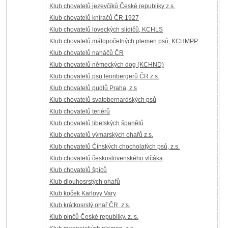
Klub chovatelů jezevčíků České republiky z.s.
Klub chovatelů kníračů ČR 1927
Klub chovatelů loveckých slídičů, KCHLS
Klub chovatelů málopočetných plemen psů, KCHMPP
Klub chovatelů naháčů ČR
Klub chovatelů německých dog (KCHND)
Klub chovatelů psů leonbergerů ČR z.s.
Klub chovatelů pudlů Praha, z.s
Klub chovatelů svatobernardských psů
Klub chovatelů teriérů
Klub chovatelů tibetských španělů
Klub chovatelů výmarských ohařů z.s.
Klub chovatelů Čínských chocholatých psů, z.s.
Klub chovatelů československého vlčáka
Klub chovatelů špiců
Klub dlouhosrstých ohařů
Klub koček Karlovy Vary
Klub krátkosrstý ohař ČR, z.s.
Klub pinčů České republiky, z. s.