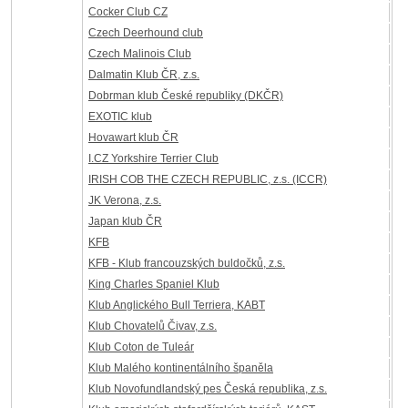
Cocker Club CZ
Czech Deerhound club
Czech Malinois Club
Dalmatin Klub ČR, z.s.
Dobrman klub České republiky (DKČR)
EXOTIC klub
Hovawart klub ČR
I.CZ Yorkshire Terrier Club
IRISH COB THE CZECH REPUBLIC, z.s. (ICCR)
JK Verona, z.s.
Japan klub ČR
KFB
KFB - Klub francouzských buldočků, z.s.
King Charles Spaniel Klub
Klub Anglického Bull Terriera, KABT
Klub Chovatelů Čivav, z.s.
Klub Coton de Tuleár
Klub Malého kontinentálního španěla
Klub Novofundlandský pes Česká republika, z.s.