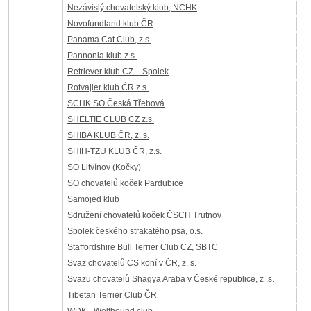
Nezávislý chovatelský klub, NCHK
Novofundland klub ČR
Panama Cat Club, z.s.
Pannonia klub z.s.
Retriever klub CZ – Spolek
Rotvajler klub ČR z.s.
SCHK SO Česká Třebová
SHELTIE CLUB CZ z.s.
SHIBA KLUB ČR, z. s.
SHIH-TZU KLUB ČR, z.s.
SO Litvínov (Kočky)
SO chovatelů koček Pardubice
Samojed klub
Sdružení chovatelů koček ČSCH Trutnov
Spolek českého strakatého psa, o.s.
Staffordshire Bull Terrier Club CZ, SBTC
Svaz chovatelů CS koní v ČR, z. s.
Svazu chovatelů Shagya Araba v České republice, z .s.
Tibetan Terrier Club ČR