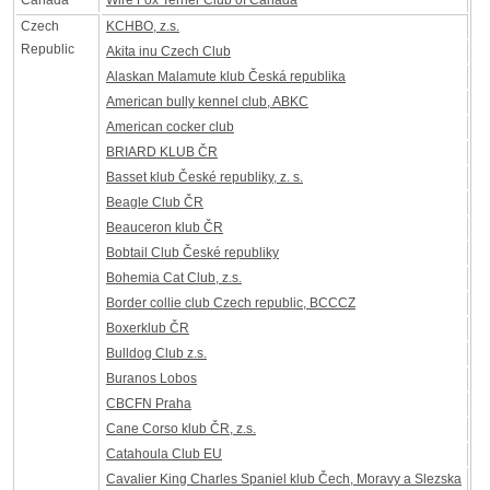
Canada
Wire Fox Terrier Club of Canada
Czech
KCHBO, z.s.
Republic
Akita inu Czech Club
Alaskan Malamute klub Česká republika
American bully kennel club, ABKC
American cocker club
BRIARD KLUB ČR
Basset klub České republiky, z. s.
Beagle Club ČR
Beauceron klub ČR
Bobtail Club České republiky
Bohemia Cat Club, z.s.
Border collie club Czech republic, BCCCZ
Boxerklub ČR
Bulldog Club z.s.
Buranos Lobos
CBCFN Praha
Cane Corso klub ČR, z.s.
Catahoula Club EU
Cavalier King Charles Spaniel klub Čech, Moravy a Slezska