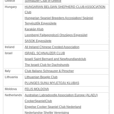
Greece
Schnauzer Club of Greece
Hungary
HUNGARIAN BELGIAN SHEPHERD CLUB ASSOCIATION
Club
Hungarian Spaniel Breeders Accosiation/ Spániel
Tenyésztők Egyesülete
Karakán Klub
Leonbergi Fajtagondozó Országos Egyesület
SASOK Egyesülete
Ireland
All Ireland Chinese Crested Association
Israel
ISRAEL SCHNAUZER CLUB
Israeli Saint Bernard and Newfoundlandclub
The Israeli Club for Dachshunds
Italy
Club Italiano Schnauzer & Pinscher
Lithuania
Lithuanian Beagle Club
PLUNGES SUNU MYLETOJU KLUBAS
Moldova
FELIS MOLDOVA
Netherlands
Australian Labradoodle Association Europe (ALAEU)
CockerSpanielClub
Engelse Cocker Spaniel Club Nederland
Nederlandse Sheltie Vereniging