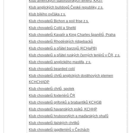
Klub amerických stafordšírských teriérů, KAST
Klub anglických bulldogů České republiky, z.s.
Klub bílého ovčáka z.s.
Klub chovatelů Bichon a poil frise z.s.
Klub chovatelů Collií a Sheltií
Klub chovatelů Kavalír a King Charles španělů, Praha
Klub chovatelů Rhodéských ridgebacků
Klub chovatelů a přátel barzojů (KCHaPB)
Klub chovatelů a přátel ruských černých teriérů v ČR, z.s.
Klub chovatelů anglického mastifa, z.s.
Klub chovatelů bearded colií
Klub chovatelů chrtů anglických dostihových plemen
KCHCHADP
Klub chovatelů chrtů, spolek
Klub chovatelů foxteriérů ČR
Klub chovatelů grifonků a brabantíků KCHGB
Klub chovatelů havanských psíků, KCHHP
Klub chovatelů hrubosrstých a maďarských ohařů
Klub chovatelů italských chrtíků
Klub chovatelů jagdteriérů v Čechách