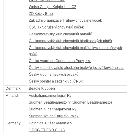
WDK - Wolfhound club
Welsh Corgi a Kelpie klub CZ
ZO Kočky Brno
Základní organizace Trutnov chovatelé koček
ČSCH - Sdružení chovatelů koček
Českomoravský klub chovatelů barvářů
Českomoravský klub chovatelů hladkosrstých pinčů
Českomoravský klub chovatelů maltézských a boloňskych
psíků
Česká Asociace Connemara Pony, z.s.
Český klub chovatelů alpského brakýře jezevčíkovitého z.s.
Český klub německých ovčáků
Český pointer a setter klub, ČPSK
Denmark
Beagle Klubben
Finland
Australianpaimenkoirat Ry
Suomen Beaglejärjestö ry (Suomen Beaglejärjestö)
Suomen Kiinanharjakoirat Ry
Suomen Welsh Corgi Seura r.y.
Germany
Coton de Tuléar Verein e.V.
1.DOG FRIEND CLUB