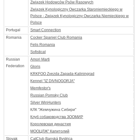
Związek Hodowców Psów Rasowych
Związek Kynologiczny Owczarka Staroniemieckiego w
Polsce - Związek Kynologiczny Owczarka Niemieckiego w
Polsce
Portugal
Smart Connection
Romania
Cocker Spaniel Club Romania
Felis Romania
Sofisticat
Russian
Amori Marti
Federation
Gloris
KRKFOO Zvezda Zapada-Kaliningrad
Kennel "IZ DIVNOGORJA"
Memfestor's
Russian Pomsky Club
Silver WinHunters
КЛК "Жемчужина Сибири"
Клуб собаководства ЗООМИР
Королевская династия
МООЦЛЖ" Капитолий
Slovak
CatClub Banská Bystrica