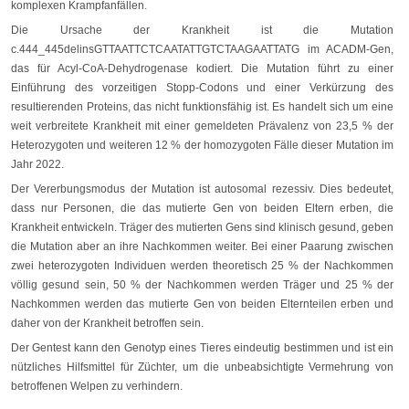
komplexen Krampfanfällen.
Die Ursache der Krankheit ist die Mutation
c.444_445delinsGTTAATTCTCAATATTGTCTAAGAATTATG im ACADM-Gen,
das für Acyl-CoA-Dehydrogenase kodiert. Die Mutation führt zu einer
Einführung des vorzeitigen Stopp-Codons und einer Verkürzung des
resultierenden Proteins, das nicht funktionsfähig ist. Es handelt sich um eine
weit verbreitete Krankheit mit einer gemeldeten Prävalenz von 23,5 % der
Heterozygoten und weiteren 12 % der homozygoten Fälle dieser Mutation im
Jahr 2022.
Der Vererbungsmodus der Mutation ist autosomal rezessiv. Dies bedeutet,
dass nur Personen, die das mutierte Gen von beiden Eltern erben, die
Krankheit entwickeln. Träger des mutierten Gens sind klinisch gesund, geben
die Mutation aber an ihre Nachkommen weiter. Bei einer Paarung zwischen
zwei heterozygoten Individuen werden theoretisch 25 % der Nachkommen
völlig gesund sein, 50 % der Nachkommen werden Träger und 25 % der
Nachkommen werden das mutierte Gen von beiden Elternteilen erben und
daher von der Krankheit betroffen sein.
Der Gentest kann den Genotyp eines Tieres eindeutig bestimmen und ist ein
nützliches Hilfsmittel für Züchter, um die unbeabsichtigte Vermehrung von
betroffenen Welpen zu verhindern.