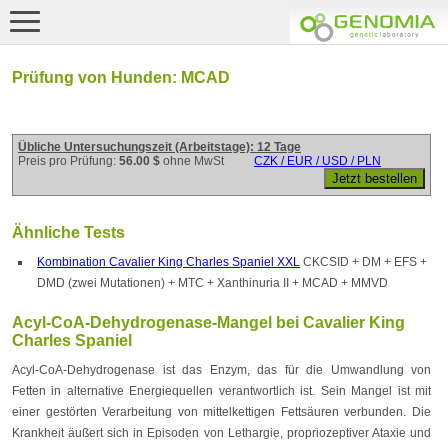
Prüfung von Hunden: MCAD
Übliche Untersuchungszeit (Arbeitstage): 12 Tage
Preis pro Prüfung:
56.00 $
ohne MwSt
CZK / EUR / USD / PLN
Ähnliche Tests
Kombination Cavalier King Charles Spaniel XXL
CKCSID + DM + EFS +
DMD (zwei Mutationen) + MTC + Xanthinuria II + MCAD + MMVD
Acyl-CoA-Dehydrogenase-Mangel bei Cavalier King
Charles Spaniel
Acyl-CoA-Dehydrogenase ist das Enzym, das für die Umwandlung von
Fetten in alternative Energiequellen verantwortlich ist. Sein Mangel ist mit
einer gestörten Verarbeitung von mittelkettigen Fettsäuren verbunden. Die
Krankheit äußert sich in Episoden von Lethargie, propriozeptiver Ataxie und