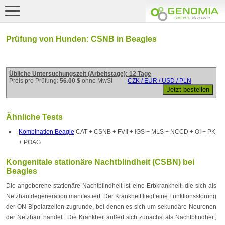
Prüfung von Hunden: CSNB in Beagles
Übliche Untersuchungszeit (Arbeitstage): 12 Tage
Preis pro Prüfung:
56.00 $
ohne MwSt
CZK / EUR / USD / PLN
Ähnliche Tests
Kombination Beagle
CAT + CSNB + FVII + IGS + MLS + NCCD + OI + PK
+ POAG
Kongenitale stationäre Nachtblindheit (CSBN) bei
Beagles
Die angeborene stationäre Nachtblindheit ist eine Erbkrankheit, die sich als
Netzhautdegeneration manifestiert. Der Krankheit liegt eine Funktionsstörung
der ON-Bipolarzellen zugrunde, bei denen es sich um sekundäre Neuronen
der Netzhaut handelt. Die Krankheit äußert sich zunächst als Nachtblindheit,