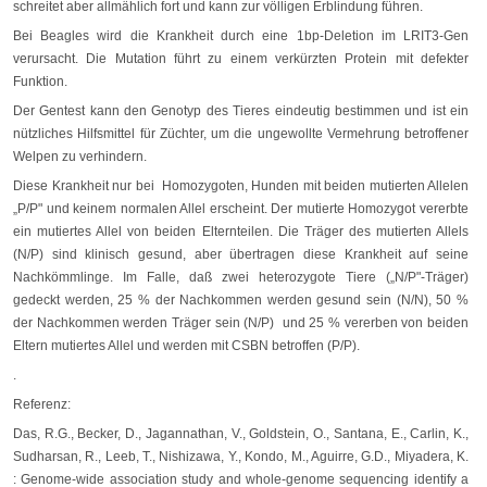
schreitet aber allmählich fort und kann zur völligen Erblindung führen.
Bei Beagles wird die Krankheit durch eine 1bp-Deletion im LRIT3-Gen
verursacht. Die Mutation führt zu einem verkürzten Protein mit defekter
Funktion.
Der Gentest kann den Genotyp des Tieres eindeutig bestimmen und ist ein
nützliches Hilfsmittel für Züchter, um die ungewollte Vermehrung betroffener
Welpen zu verhindern.
Diese Krankheit nur bei Homozygoten, Hunden mit beiden mutierten Allelen
„P/P" und keinem normalen Allel erscheint. Der mutierte Homozygot vererbte
ein mutiertes Allel von beiden Elternteilen. Die Träger des mutierten Allels
(N/P) sind klinisch gesund, aber übertragen diese Krankheit auf seine
Nachkömmlinge. Im Falle, daß zwei heterozygote Tiere („N/P"-Träger)
gedeckt werden, 25 % der Nachkommen werden gesund sein (N/N), 50 %
der Nachkommen werden Träger sein (N/P) und 25 % vererben von beiden
Eltern mutiertes Allel und werden mit CSBN betroffen (P/P).
.
Referenz:
Das, R.G., Becker, D., Jagannathan, V., Goldstein, O., Santana, E., Carlin, K.,
Sudharsan, R., Leeb, T., Nishizawa, Y., Kondo, M., Aguirre, G.D., Miyadera, K.
: Genome-wide association study and whole-genome sequencing identify a