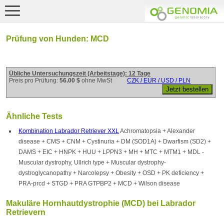
Prüfung von Hunden: MCD
Übliche Untersuchungszeit (Arbeitstage): 12 Tage
Preis pro Prüfung:
56.00 $
ohne MwSt
CZK / EUR / USD / PLN
Ähnliche Tests
Kombination Labrador Retriever XXL
Achromatopsia + Alexander
disease + CMS + CNM + Cystinuria + DM (SOD1A) + Dwarfism (SD2) +
DAMS + EIC + HNPK + HUU + LPPN3 + MH + MTC + MTM1 + MDL -
Muscular dystrophy, Ullrich type + Muscular dystrophy-
dystroglycanopathy + Narcolepsy + Obesity + OSD + PK deficiency +
PRA-prcd + STGD + PRA GTPBP2 + MCD + Wilson disease
Makuläre Hornhautdystrophie (MCD) bei Labrador
Retrievern