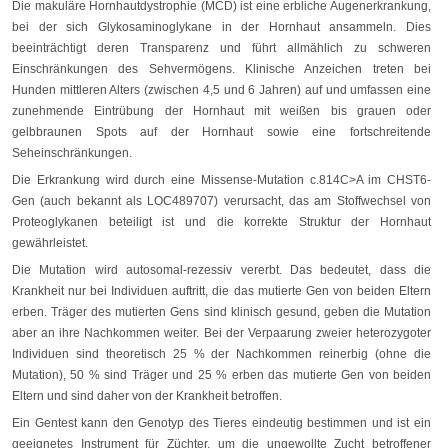
Die makuläre Hornhautdystrophie (MCD) ist eine erbliche Augenerkrankung,
bei der sich Glykosaminoglykane in der Hornhaut ansammeln. Dies
beeinträchtigt deren Transparenz und führt allmählich zu schweren
Einschränkungen des Sehvermögens. Klinische Anzeichen treten bei
Hunden mittleren Alters (zwischen 4,5 und 6 Jahren) auf und umfassen eine
zunehmende Eintrübung der Hornhaut mit weißen bis grauen oder
gelbbraunen Spots auf der Hornhaut sowie eine fortschreitende
Seheinschränkungen.
Die Erkrankung wird durch eine Missense-Mutation c.814C>A im CHST6-
Gen (auch bekannt als LOC489707) verursacht, das am Stoffwechsel von
Proteoglykanen beteiligt ist und die korrekte Struktur der Hornhaut
gewährleistet.
Die Mutation wird autosomal-rezessiv vererbt. Das bedeutet, dass die
Krankheit nur bei Individuen auftritt, die das mutierte Gen von beiden Eltern
erben. Träger des mutierten Gens sind klinisch gesund, geben die Mutation
aber an ihre Nachkommen weiter. Bei der Verpaarung zweier heterozygoter
Individuen sind theoretisch 25 % der Nachkommen reinerbig (ohne die
Mutation), 50 % sind Träger und 25 % erben das mutierte Gen von beiden
Eltern und sind daher von der Krankheit betroffen.
Ein Gentest kann den Genotyp des Tieres eindeutig bestimmen und ist ein
geeignetes Instrument für Züchter, um die ungewollte Zucht betroffener