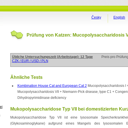
Česky
English
Prüfung von Katzen: Mucopolysaccharidosis V
Übliche Untersuchungszeit (Arbeitstage): 12 Tage
Preis pro Prüfun
CZK / EUR / USD / PLN
Ähnliche Tests
Kombination House Cat and European Cat 2
Mucopolysaccharidosis I 
Mucopolysaccharidosis VII + Niemann-Pick disease, type C1 + Congeni
Dihydropyrimidinase deficiency
ei
Mukopolysaccharidose Typ VII bei domestizierten Kur
s
Mukopolysaccharidose Typ VII ist eine lysosomale Speicherkrankhe
(Glykosaminoglykane) aufgrund eines Mangels des lysosomalen En