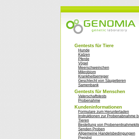
Gentests für Tiere
Hunde
Katzen
Pferde
Vögel
Meerschweinchen
Mikrobiom
Krankheitserreger
Geschlecht von Säugetieren
Samenbank
Gentests für Menschen
Vaterschaftstests
Probenahme
Kundeninformationen
Formulare zum Herunterladen
Instruktionen zur Probenabnahme b
Tieren
Bestellung von Probenentnahmekit
Senden Proben
Allgemeine Handelsbedingungen
Preislist