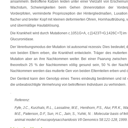
ansammeln. Betroffene Katzen leiden unter einer Vielzahl von Erscheinun
Wachstum, Schwierigkeiten beim Gehen (Innenrotation der Vorderp
Vorderpfoten, verminderte Propriozeption der Hintergliedmaßen, Luxation 
flacher und breiter Kopf mit kleinen deformierten Ohren, Hornhauttrübung,
und übermäßige Hautablösung.
Die Krankheit wird durch Mutationen c.1051G>A, c.[1423T>G;1426C>T] im 
Glucuronidase.
Der Vererbungsmodus der Mutation ist autosomal rezessiv. Dies bedeutet, 
von beiden Eltern erben, die Krankheit entwickeln. Träger des mutierte
Mutation aber an ihre Nachkommen weiter. Bei einer Paarung zwischen 
theoretisch 25 % der Nachkommen völlig gesund sein, 50 % der Nac
Nachkommen werden das mutierte Gen von beiden Elternteilen erben und dah
Der Gentest kann den Genotyp eines Tieres eindeutig bestimmen und ist ein
die unbeabsichtigte Vermehrung von betroffenen Individuen zu verhindern.
.
Referenz:
Fyfe, J.C., Kurzhals, R.L., Lassaline, M.E., Henthorn, P.S., Alur, P.R.K., Wa
M.E., Patterson, D.F., Sun, H.C., Jain, S., Yuhki, N. : Molecular basis of f
animal model of mucopolysaccharidosis VII Genomics 58:121-128, 1999