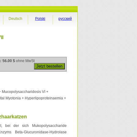
Deutsch
Polski
русский
II
g:
56.00 $
ohne MwSt
+ Mucopolysaccharidosis VI +
tal Myotonia + Hyperlipoproteinaemia +
zhaarkatzen
it, bei der sich Mukopolysaccharide
zyms Beta-Glucuronidase-Hydrolase