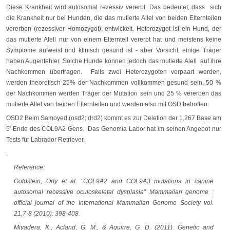
Diese Krankheit wird autosomal rezessiv vererbt. Das bedeutet, dass sich
die Krankheit nur bei Hunden, die das mutierte Allel von beiden Elternteilen
vererben (rezessiver Homozygot), entwickelt. Heterozygot ist ein Hund, der
das mutierte Alell nur von einem Elternteil vererbt hat und meistens keine
Symptome aufweist und klinisch gesund ist - aber Vorsicht, einige Träger
haben Augenfehler. Solche Hunde können jedoch das mutierte Alell auf ihre
Nachkommen übertragen. Falls zwei Heterozygoten verpaart werden,
werden theoretisch 25% der Nachkommen vollkommen gesund sein, 50 %
der Nachkommen werden Träger der Mutation sein und 25 % vererben das
mutierte Allel von beiden Elternteilen und werden also mit OSD betroffen.
OSD2 Beim Samoyed (osd2; drd2) kommt es zur Deletion der 1,267 Base am
5'-Ende des COL9A2 Gens. Das Genomia Labor hat im seinen Angebot nur
Tests für Labrador Retriever.
.
Reference:
Goldstein, Orly et al. “COL9A2 and COL9A3 mutations in canine
autosomal recessive oculoskeletal dysplasia” Mammalian genome :
official journal of the International Mammalian Genome Society vol.
21,7-8 (2010): 398-408.
Miyadera, K., Acland, G. M., & Aguirre, G. D. (2011). Genetic and