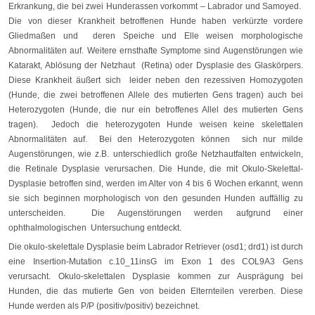
Erkrankung, die bei zwei Hunderassen vorkommt – Labrador und Samoyed.
Die von dieser Krankheit betroffenen Hunde haben verkürzte vordere
Gliedmaßen und deren Speiche und Elle weisen morphologische
Abnormalitäten auf. Weitere ernsthafte Symptome sind Augenstörungen wie
Katarakt, Ablösung der Netzhaut (Retina) oder Dysplasie des Glaskörpers.
Diese Krankheit äußert sich leider neben den rezessiven Homozygoten
(Hunde, die zwei betroffenen Allele des mutierten Gens tragen) auch bei
Heterozygoten (Hunde, die nur ein betroffenes Allel des mutierten Gens
tragen). Jedoch die heterozygoten Hunde weisen keine skelettalen
Abnormalitäten auf. Bei den Heterozygoten können sich nur milde
Augenstörungen, wie z.B. unterschiedlich große Netzhautfalten entwickeln,
die Retinale Dysplasie verursachen. Die Hunde, die mit Okulo-Skelettal-
Dysplasie betroffen sind, werden im Alter von 4 bis 6 Wochen erkannt, wenn
sie sich beginnen morphologisch von den gesunden Hunden auffällig zu
unterscheiden. Die Augenstörungen werden aufgrund einer
ophthalmologischen Untersuchung entdeckt.
Die okulo-skelettale Dysplasie beim Labrador Retriever (osd1; drd1) ist durch
eine Insertion-Mutation c.10_11insG im Exon 1 des COL9A3 Gens
verursacht. Okulo-skelettalen Dysplasie kommen zur Ausprägung bei
Hunden, die das mutierte Gen von beiden Elternteilen vererben. Diese
Hunde werden als P/P (positiv/positiv) bezeichnet.