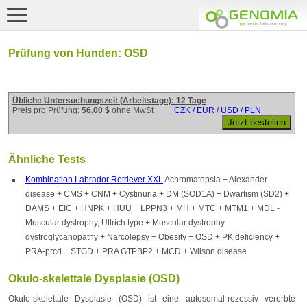
Prüfung von Hunden: OSD
Übliche Untersuchungszeit (Arbeitstage): 12 Tage
Preis pro Prüfung:
56.00 $
ohne MwSt
CZK / EUR / USD / PLN
Ähnliche Tests
Kombination Labrador Retriever XXL
Achromatopsia + Alexander
disease + CMS + CNM + Cystinuria + DM (SOD1A) + Dwarfism (SD2) +
DAMS + EIC + HNPK + HUU + LPPN3 + MH + MTC + MTM1 + MDL -
Muscular dystrophy, Ullrich type + Muscular dystrophy-
dystroglycanopathy + Narcolepsy + Obesity + OSD + PK deficiency +
PRA-prcd + STGD + PRA GTPBP2 + MCD + Wilson disease
Okulo-skelettale Dysplasie (OSD)
Okulo-skelettale Dysplasie (OSD) ist eine autosomal-rezessiv vererbte