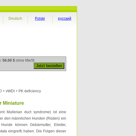
Deutsch
Polski
русский
g:
56.00 $
ohne MwSt
 vWDI + PK deficiency
 Miniature
nt Mullerian duct syndrome) ist eine
 bei den männlichen Hunden (Rüden) ein
Hunde können Gebärmutter, Eileiter,
tata eingreift, haben. Die Folgen dieser