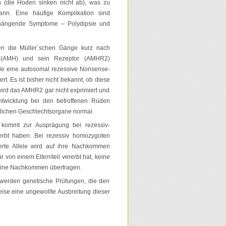
n (die Hoden sinken nicht ab), was zu
ann. Eine häufige Komplikation sind
hängende Symptome – Polydipsie und
en die Müller´schen Gänge kurz nach
n (AMH) und sein Rezeptor (AMHR2)
de eine autosomal rezessive Nonsense-
rt. Es ist bisher nicht bekannt, ob diese
ird das AMHR2 gar nicht exprimiert und
twicklung bei den betroffenen Rüden
iblichen Geschlechtsorgane normal.
t kommt zur Ausprägung bei rezessiv-
rerbt haben. Bei rezessiv homozygoten
rte Allele wird auf ihre Nachkommen
r von einem Elternteil vererbt hat, keine
 seine Nachkommen übertragen.
 werden genetische Prüfungen, die den
ise eine ungewollte Ausbreitung dieser