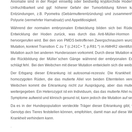
Anomalie sind in der Regel einseitig oder beidseitig kryptorchide Hode
Unfruchtbarkeit und ggf. höherer Gefahr der Tumorbildung führen k
Entzündungen, z.B. Pyometra (Gebärmutterentzündung) und zusammen
Polyurie (vermehrter Harnabsatz) und Appetitlosigkeit.
Während der normalen embryonalen Entwicklung bilden sich bei Rüd
Entwicklung der Hoden zurück, was durch das Anti-Müller-Hormo
hervorgerufen wird. Bei den von PMDS betroffenen Zwergschnauzern wur
Mutation, konkret Transition C zu T (c.241C> T; p.R81 *) in AMHR2 identifizie
Mutation auch bei anderen Hunderassen vorkommt. Durch diese Mutation w
die Rückbildung der Müller´schen Gänge während der embryonalen En
schlägt fehl. Bei den Weibchen mit dieser Mutation entwickeln sich die we
Der Erbgang dieser Erkrankung ist autosomal-rezessiv. Die Krankhei
homozygoten Rüden, die das mutierte Allel von beiden Elternteilen ve
Weibchen kommt die Erkrankung nicht zur Ausprägung, aber das mutie
weitergegeben. Ein Heterozygot ist ein Individuum, das das mutierte Allel nu
Symptome aufweist und klinisch gesund ist, kann jedoch die Mutation auf
Da es in der Hundepopulation versteckte Träger dieser Erkrankung gibt,
Genotyp des Tieres feststellen können, empfohlen, damit man auf diese We
Krankheit verhindern kann.
.