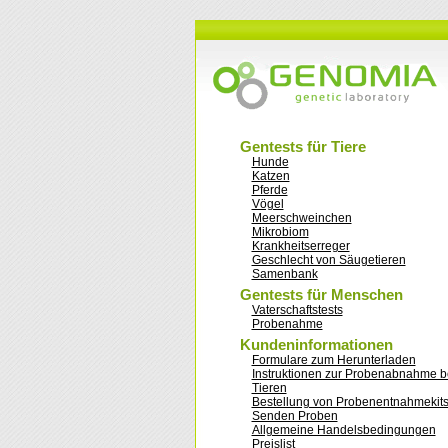
Gentests für Tiere
Hunde
Katzen
Pferde
Vögel
Meerschweinchen
Mikrobiom
Krankheitserreger
Geschlecht von Säugetieren
Samenbank
Gentests für Menschen
Vaterschaftstests
Probenahme
Kundeninformationen
Formulare zum Herunterladen
Instruktionen zur Probenabnahme b
Tieren
Bestellung von Probenentnahmekit
Senden Proben
Allgemeine Handelsbedingungen
Preislist