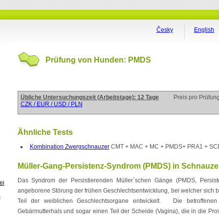
Česky
English
Prüfung von Hunden: PMDS
Übliche Untersuchungszeit (Arbeitstage): 12 Tage
Preis pro Prüfun
CZK / EUR / USD / PLN
Ähnliche Tests
Kombination Zwergschnauzer
CMT + MAC + MC + PMDS+ PRA1 + SCD +
Müller-Gang-Persistenz-Syndrom (PMDS) in Schnauzer
Das Syndrom der Persistierenden Müller´schen Gänge (PMDS, Persiste
ei
angeborene Störung der frühen Geschlechtsentwicklung, bei welcher sich
s
Teil der weiblichen Geschlechtsorgane entwickelt. Die betroffenen 
Gebärmutterhals und sogar einen Teil der Scheide (Vagina), die in die Pros