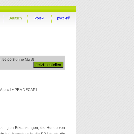
Deutsch
Polski
русский
g:
56.00 $
ohne MwSt
RA-prcd + PRA NECAP1
 bedingten Erkrankungen, die Hunde von
ie bei Menschen ist die PRA durch die