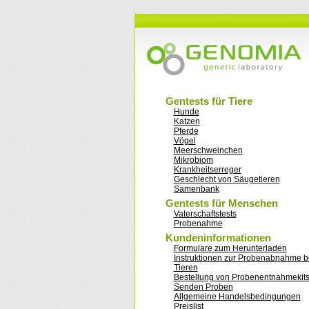
Gentests für Tiere
Hunde
Katzen
Pferde
Vögel
Meerschweinchen
Mikrobiom
Krankheitserreger
Geschlecht von Säugetieren
Samenbank
Gentests für Menschen
Vaterschaftstests
Probenahme
Kundeninformationen
Formulare zum Herunterladen
Instruktionen zur Probenabnahme b
Tieren
Bestellung von Probenentnahmekit
Senden Proben
Allgemeine Handelsbedingungen
Preislist