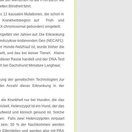
ten Blindheit führt.
s 12 kausalen Mutationen, die schon in
m Krankheitsbeginn auf Früh- und
X-chromosomal gebunden) eingeteilt.
ngefähr vier Jahren auf. Die Erkrankung
-Endozytose kodierenden Gen (NECAP1):
r Hunde-Netzhaut ist, wurde bisher die
llt, und das bei keiner Tierart. Kleine
 dieser Rasse handelt und der DNA-Test
ch bei Dachshund Miniature Langhaar,
dung der genetischen Technologien zur
der Anzahl dieser Erkrankung in der
 die Krankheit nur bei Hunden, die das
ickelt. Heterozygot ist ein Hund, der das
ufweist und klinisch gesund ist. Solche
n. Falls zwei Heterozygoten verpaart
d sein, 50 % der Nachkommen werden
n Elternteilen und werden also mit PRA