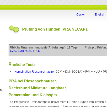
Česky
English
Prüfung von Hunden: PRA NECAP1
Übliche Untersuchungszeit (Arbeitstage): 12 Tage
Preis pro Prüfun
CZK / EUR / USD / PLN
Ähnliche Tests
Kombination Riesenschnauzer
DCM + DM (SOD1A) + FVII + HUU + P
PRA bei Riesenschnauzer,
Dachshund Miniature Langhaar,
ei
Pomeranian und Kleinspitz
s
Die Progressive Retinaatrophie (PRA) steht für eine Gruppe von erblich
verschiedenen Hunderassen betreffen. Ähnlich wie bei der Retinadysplas