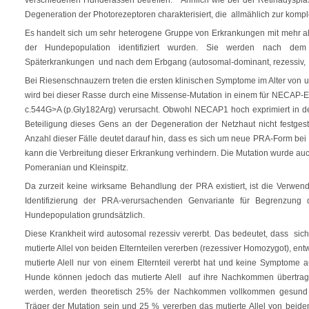
Degeneration der Photorezeptoren charakterisiert, die allmählich zur komplet
Es handelt sich um sehr heterogene Gruppe von Erkrankungen mit mehr al
der Hundepopulation identifiziert wurden. Sie werden nach de
Späterkrankungen und nach dem Erbgang (autosomal-dominant, rezessiv, 
Bei Riesenschnauzern treten die ersten klinischen Symptome im Alter von u
wird bei dieser Rasse durch eine Missense-Mutation in einem für NECAP
c.544G>A (p.Gly182Arg) verursacht. Obwohl NECAP1 hoch exprimiert in de
Beteiligung dieses Gens an der Degeneration der Netzhaut nicht festgeste
Anzahl dieser Fälle deutet darauf hin, dass es sich um neue PRA-Form bei
kann die Verbreitung dieser Erkrankung verhindern. Die Mutation wurde au
Pomeranian und Kleinspitz.
Da zurzeit keine wirksame Behandlung der PRA existiert, ist die Verwen
Identifizierung der PRA-verursachenden Genvariante für Begrenzung 
Hundepopulation grundsätzlich.
Diese Krankheit wird autosomal rezessiv vererbt. Das bedeutet, dass sich
mutierte Allel von beiden Elternteilen vererben (rezessiver Homozygot), entw
mutierte Alell nur von einem Elternteil vererbt hat und keine Symptome a
Hunde können jedoch das mutierte Alell auf ihre Nachkommen übertrage
werden, werden theoretisch 25% der Nachkommen vollkommen gesun
Träger der Mutation sein und 25 % vererben das mutierte Allel von beide