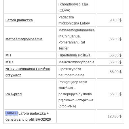
i chondrodysplazja
(CDPA)
Padaczka
Lafora padaczka
90.00 $
miokloniczna Lafory
Methaemoglobinaemia
in Chihuahua,
Methaemoglobinaemia
56.00 $
Pomeranian, Rat
Terrier
MH
Hipertermia złośliwa
56.00 $
MTC
Makrotrombocytopenia
56.00 $
NCL7 - Chihuahua i Chiński
Lipofuscynoza
56.00 $
grzywacz
neuroceroidalna
Postępujący zanik
siatkówki -
PRA-prcd
postępująca dystrofia
56.00 $
pręcikowo - czopkowa
(prcd-PRA)
KOMBI
Lafora padaczka +
128.00 $
genetyczny profil ISAG2020