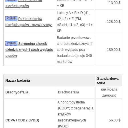
Pakiet kolorów
113.00 $
+ KB
sierści u psów
Lokusy A + B + D (d1,
KOMBI
Pakiet kolorów
d2, d3) + E (EM,
128.00 $
sierści u psów - rozszerzony
eG,eH, e1, e2, e3) + I +
KB
Badanie przesiewowe
KOMBI
Screening chorób
chorób dziedzicznych i
dziedzicznych i cech wyglądu
cech wyglądu psa –
189.00 $
u psów
badanie obejmuje 340
markerów
Standardowa
Nazwa badania
cena
nie można
Brachycefalia
Brachycefalia
zamówić
Chondrodystrofia
(CDDY) z degeneracją
krążków
CDPA / CDDY (IVDD)
międzykręgowych
56.00 $
(IVDD)