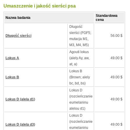
Umaszczenie i jakość sierści psa
Standardowa
Nazwa badania
cena
Długość
sierści (FGF5;
Długość sierści
56.00 $
mutacja M1,
M3, M4, M5)
Agouti lokus
Lokus A
(alely Ay, aw,
49.00 $
at, a)
Lokus B
Lokus B
(Brown; alely
49.00 $
bc, bd, bs)
Lokus D
(rozcieńczanie
Lokus D (alela d1)
49.00 $
eumelaninu
alelou d1)
Lokus D
(rozcieńczanie
Lokus D (alela d3)
49.00 $
eumelaninu