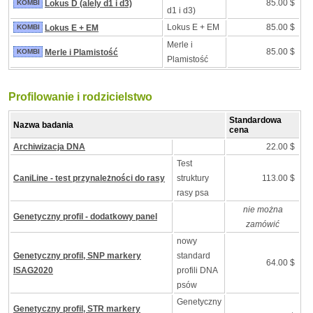
85.00 $
KOMBI
Lokus D (alely d1 i d3)
d1 i d3)
Lokus E + EM
85.00 $
KOMBI
Lokus E + EM
Merle i
85.00 $
KOMBI
Merle i Plamistość
Plamistość
Profilowanie i rodzicielstwo
Standardowa
Nazwa badania
cena
Archiwizacja DNA
22.00 $
Test
CaniLine - test przynależności do rasy
struktury
113.00 $
rasy psa
nie można
Genetyczny profil - dodatkowy panel
zamówić
nowy
Genetyczny profil, SNP markery
standard
64.00 $
ISAG2020
profili DNA
psów
Genetyczny
Genetyczny profil, STR markery