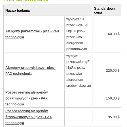
Standardowa
Nazwa badania
cena
wykrywanie
przeciwciał IgE
Alergeny pokarmowe - pies - PAX
i IgG u psów
160.00 $
technologia
przeciwko
alergenom
pokarmowym
wykrywanie
przeciwciał IgE
Alergeny środowiskowe - pies -
i IgG u psów
220.00 $
PAX technologia
przeciwko
alergenom
środowiskowym
Post-screening alergenów
pokarmowych - pies - PAX
150.00 $
technologia
Post-screening alergenów
środowiskowych - pies - PAX
195.00 $
technologia