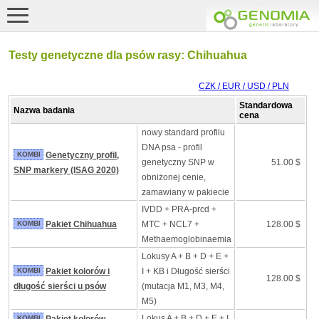
Testy genetyczne dla psów rasy: Chihuahua
CZK / EUR / USD / PLN
Standardowa
Nazwa badania
cena
nowy standard profilu
DNA psa - profil
KOMBI
Genetyczny profil,
genetyczny SNP w
51.00 $
SNP markery (ISAG 2020)
obniżonej cenie,
zamawiany w pakiecie
IVDD + PRA-prcd +
KOMBI
Pakiet Chihuahua
MTC + NCL7 +
128.00 $
Methaemoglobinaemia
Lokusy A + B + D + E +
KOMBI
Pakiet kolorów i
I + KB i Długość sierści
128.00 $
długość sierści u psów
(mutacja M1, M3, M4,
M5)
Lokus A + B + D + E + I
KOMBI