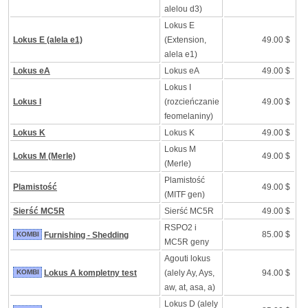
alelou d3)
Lokus E
Lokus E (alela e1)
(Extension,
49.00 $
alela e1)
Lokus eA
Lokus eA
49.00 $
Lokus I
Lokus I
(rozcieńczanie
49.00 $
feomelaniny)
Lokus K
Lokus K
49.00 $
Lokus M
Lokus M (Merle)
49.00 $
(Merle)
Plamistość
Plamistość
49.00 $
(MITF gen)
Sierść MC5R
Sierść MC5R
49.00 $
RSPO2 i
85.00 $
KOMBI
Furnishing - Shedding
MC5R geny
Agouti lokus
KOMBI
Lokus A kompletny test
(alely Ay, Ays,
94.00 $
aw, at, asa, a)
Lokus D (alely