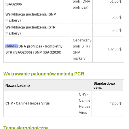
profil (DNA
51.00 $
ISAG2006
profil psa)
Weryfikacja pochodzenia (SNP
5.00 $
markery)
Weryfikacja pochodzenia (STR
5.00 $
markery)
Genetyczny
KOMBI
DNA profil psa - kompletny
profil STR i
102.00 $
STR (ISAG2006) i SNP (ISAG2020)
SNP
markery
Wykrywanie patogenów metodą PCR
Standardowa
Nazwa badania
cena
CHV -
Canine
CHV - Canine Herpes Virus
42.00 $
Herpes
Virus
Testy alergologiczna