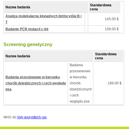
Standardowa
Nazwa badania
cena
Analiza molekularna klonalnych limfocytów B i
145.00 $
T
Badanie PCR mutacji c-kit
158.00 $
Screening genetyczny
Standardowa
Nazwa badania
cena
Badania
przesiewowe
Badania przesiewowe w kierunku
w kierunku
chorób dziedzicznych i cech wyglądu
chorób
189.00 $
psa
dziedzicznych
i cech
wyglądu psa
Wróć do
listy wszystkich ras