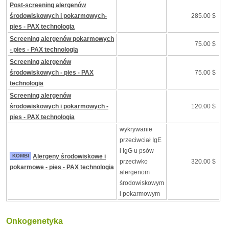
Post-screening alergenów
środowiskowych i pokarmowych-
285.00 $
pies - PAX technologia
Screening alergenów pokarmowych
75.00 $
- pies - PAX technologia
Screening alergenów
środowiskowych - pies - PAX
75.00 $
technologia
Screening alergenów
środowiskowych i pokarmowych -
120.00 $
pies - PAX technologia
wykrywanie
przeciwciał IgE
i IgG u psów
KOMBI
Alergeny środowiskowe i
przeciwko
320.00 $
pokarmowe - pies - PAX technologia
alergenom
środowiskowym
i pokarmowym
Onkogenetyka