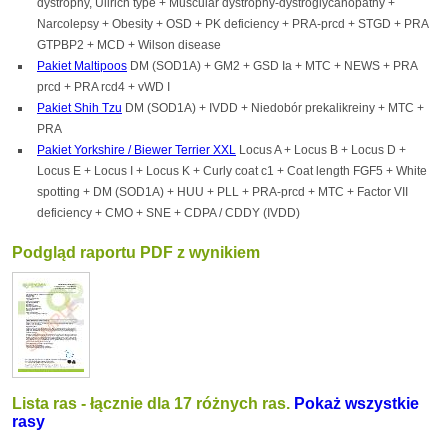
dystrophy, Ullrich type + Muscular dystrophy-dystroglycanopathy +
Narcolepsy + Obesity + OSD + PK deficiency + PRA-prcd + STGD + PRA
GTPBP2 + MCD + Wilson disease
Pakiet Maltipoos
DM (SOD1A) + GM2 + GSD Ia + MTC + NEWS + PRA
prcd + PRA rcd4 + vWD I
Pakiet Shih Tzu
DM (SOD1A) + IVDD + Niedobór prekalikreiny + MTC +
PRA
Pakiet Yorkshire / Biewer Terrier XXL
Locus A + Locus B + Locus D +
Locus E + Locus I + Locus K + Curly coat c1 + Coat length FGF5 + White
spotting + DM (SOD1A) + HUU + PLL + PRA-prcd + MTC + Factor VII
deficiency + CMO + SNE + CDPA / CDDY (IVDD)
Podgląd raportu PDF z wynikiem
Lista ras - łącznie dla 17 różnych ras.
Pokaż wszystkie
rasy