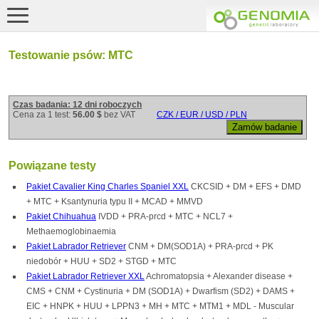
Testowanie psów: MTC
Czas badania: 12 dni roboczych
Cena za 1 test:
56.00 $
bez VAT
CZK / EUR / USD / PLN
Powiązane testy
Pakiet Cavalier King Charles Spaniel XXL
CKCSID + DM + EFS + DMD
+ MTC + Ksantynuria typu II + MCAD + MMVD
Pakiet Chihuahua
IVDD + PRA-prcd + MTC + NCL7 +
Methaemoglobinaemia
Pakiet Labrador Retriever
CNM + DM(SOD1A) + PRA-prcd + PK
niedobór + HUU + SD2 + STGD + MTC
Pakiet Labrador Retriever XXL
Achromatopsia + Alexander disease +
CMS + CNM + Cystinuria + DM (SOD1A) + Dwarfism (SD2) + DAMS +
EIC + HNPK + HUU + LPPN3 + MH + MTC + MTM1 + MDL - Muscular