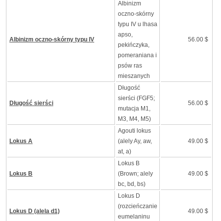
Albinizm
oczno-skórny
typu IV u lhasa
apso,
Albinizm oczno-skórny typu IV
56.00 $
pekińczyka,
pomeraniana i
psów ras
mieszanych
Długość
sierści (FGF5;
Długość sierści
56.00 $
mutacja M1,
M3, M4, M5)
Agouti lokus
Lokus A
(alely Ay, aw,
49.00 $
at, a)
Lokus B
Lokus B
(Brown; alely
49.00 $
bc, bd, bs)
Lokus D
(rozcieńczanie
Lokus D (alela d1)
49.00 $
eumelaninu