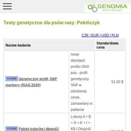
Testy genetyczne dla psów rasy: Pekińczyk
CZK / EUR / USD / PLN
Standardowa
Nazwa badania
cena
nowy
standard
profilu DNA
psa - profil
KOMBI
Genetyczny profil, SNP
genetyczny
51.00 $
markery (ISAG 2020)
SNP w
obniżonej
cenie,
zamawiany w
pakiecie
Lokusy A + B
+ D + E + I +
KOMBI
Pakiet kolorów i długość
KB i Długość