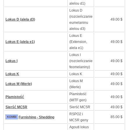
alelou d1)
Lokus D
(rozcieńczanie
Lokus D (alela d3)
49.00 $
eumelaninu
alelou d3)
Lokus E
Lokus E (alela e1)
(Extension,
49.00 $
alela e1)
Lokus I
Lokus I
(rozcieńczanie
49.00 $
feomelaniny)
Lokus K
Lokus K
49.00 $
Lokus M
Lokus M (Merle)
49.00 $
(Merle)
Plamistość
Plamistość
49.00 $
(MITF gen)
Sierść MC5R
Sierść MC5R
49.00 $
RSPO2 i
85.00 $
KOMBI
Furnishing - Shedding
MC5R geny
Agouti lokus