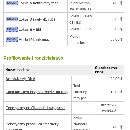
KOMBI
Lokus A kompletny test
(alely Ay, Ays,
94.00 $
aw, at, asa, a)
Lokus D (alely
85.00 $
KOMBI
Lokus D (alely d1 i d3)
d1 i d3)
Lokus E + EM
85.00 $
KOMBI
Lokus E + EM
Merle i
85.00 $
KOMBI
Merle i Plamistość
Plamistość
Profilowanie i rodzicielstwo
Standardowa
Nazwa badania
cena
Archiwizacja DNA
22.00 $
Test
CaniLine - test przynależności do rasy
struktury
113.00 $
rasy psa
nie można
Genetyczny profil - dodatkowy panel
zamówić
nowy
Genetyczny profil, SNP markery
standard
64.00 $