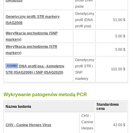
ISAG2020
profili DNA
psów
Genetyczny
Genetyczny profil, STR markery
profil (DNA
51.00 $
ISAG2006
profil psa)
Weryfikacja pochodzenia (SNP
5.00 $
markery)
Weryfikacja pochodzenia (STR
5.00 $
markery)
Genetyczny
KOMBI
DNA profil psa - kompletny
profil STR i
102.00 $
STR (ISAG2006) i SNP (ISAG2020)
SNP
markery
Wykrywanie patogenów metodą PCR
Standardowa
Nazwa badania
cena
CHV -
Canine
CHV - Canine Herpes Virus
42.00 $
Herpes