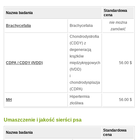
Standardowa
Nazwa badania
cena
nie można
Brachycefalia
Brachycefalia
zamówić
Chondrodystrofia
(CDDY) z
degeneracją
krążków
CDPA / CDDY (IVDD)
międzykręgowych
56.00 $
(IVDD)
i
chondrodysplazja
(CDPA)
Hipertermia
MH
56.00 $
złośliwa
Umaszczenie i jakość sierści psa
Standardowa
Nazwa badania
cena