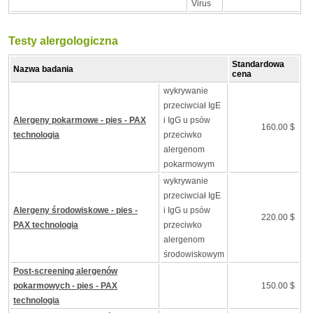
Virus
Testy alergologiczna
Standardowa
Nazwa badania
cena
wykrywanie
przeciwciał IgE
Alergeny pokarmowe - pies - PAX
i IgG u psów
160.00 $
technologia
przeciwko
alergenom
pokarmowym
wykrywanie
przeciwciał IgE
Alergeny środowiskowe - pies -
i IgG u psów
220.00 $
PAX technologia
przeciwko
alergenom
środowiskowym
Post-screening alergenów
pokarmowych - pies - PAX
150.00 $
technologia