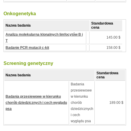
Onkogenetyka
Standardowa
Nazwa badania
cena
Analiza molekularna klonalnych limfocytów B i
145.00 $
T
Badanie PCR mutacji c-kit
158.00 $
Screening genetyczny
Standardowa
Nazwa badania
cena
Badania
przesiewowe
Badania przesiewowe w kierunku
w kierunku
chorób dziedzicznych i cech wyglądu
chorób
189.00 $
psa
dziedzicznych
i cech
wyglądu psa