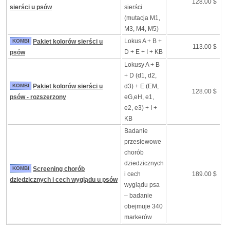
128.00 $
sierści u psów
sierści
(mutacja M1,
M3, M4, M5)
Lokus A + B +
KOMBI
Pakiet kolorów sierści u
113.00 $
D + E + I + KB
psów
Lokusy A + B
+ D (d1, d2,
KOMBI
Pakiet kolorów sierści u
d3) + E (EM,
128.00 $
psów - rozszerzony
eG,eH, e1,
e2, e3) + I +
KB
Badanie
przesiewowe
chorób
dziedzicznych
KOMBI
Screening chorób
i cech
189.00 $
dziedzicznych i cech wyglądu u psów
wyglądu psa
– badanie
obejmuje 340
markerów