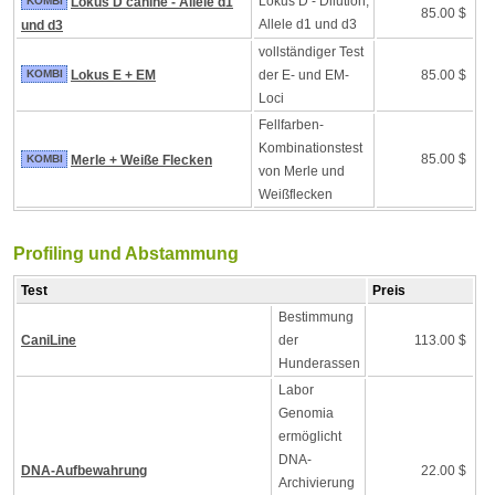
Lokus D - Dilution,
KOMBI
Lokus D canine - Allele d1
85.00 $
Allele d1 und d3
und d3
vollständiger Test
KOMBI
Lokus E + EM
der E- und EM-
85.00 $
Loci
Fellfarben-
Kombinationstest
85.00 $
KOMBI
Merle + Weiße Flecken
von Merle und
Weißflecken
Profiling und Abstammung
Test
Preis
Bestimmung
CaniLine
der
113.00 $
Hunderassen
Labor
Genomia
ermöglicht
DNA-
DNA-Aufbewahrung
22.00 $
Archivierung