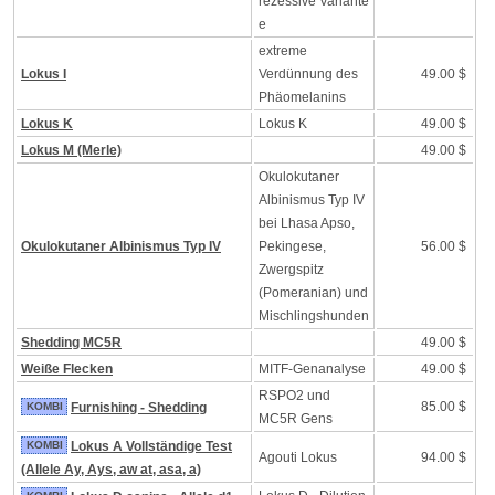
rezessive Variante
e
extreme
Lokus I
Verdünnung des
49.00 $
Phäomelanins
Lokus K
Lokus K
49.00 $
Lokus M (Merle)
49.00 $
Okulokutaner
Albinismus Typ IV
bei Lhasa Apso,
Okulokutaner Albinismus Typ IV
Pekingese,
56.00 $
Zwergspitz
(Pomeranian) und
Mischlingshunden
Shedding MC5R
49.00 $
Weiße Flecken
MITF-Genanalyse
49.00 $
RSPO2 und
85.00 $
KOMBI
Furnishing - Shedding
MC5R Gens
KOMBI
Lokus A Vollständige Test
Agouti Lokus
94.00 $
(Allele Ay, Ays, aw at, asa, a)