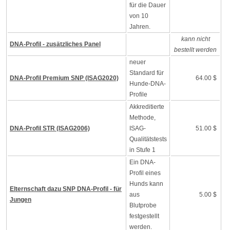
für die Dauer
von 10
Jahren.
kann nicht
DNA-Profil - zusätzliches Panel
bestellt werden
neuer
Standard für
DNA-Profil Premium SNP (ISAG2020)
64.00 $
Hunde-DNA-
Profile
Akkreditierte
Methode,
DNA-Profil STR (ISAG2006)
ISAG-
51.00 $
Qualitätstests
in Stufe 1
Ein DNA-
Profil eines
Hunds kann
Elternschaft dazu SNP DNA-Profil - für
aus
5.00 $
Jungen
Blutprobe
festgestellt
werden.