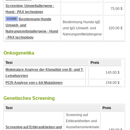
Screening: Umweltallergene -
75.00 $
Hund - PAX technology
KOMBI
Bestimmung Hunde
Bestimmung Hunde-IgE
Umwelt- und
und IgG Umwelt- und
320.00 $
Nahrungsmittelallergene - Hund
Nahrungsmittelallergene
- PAX technology
Onkogenetika
Test
Preis
Molekulare Analyse der Klonalität von B- und T-
145.00 $
Lymphozyten
PCR-Analyse von c-kit-Mutationen
158.00 $
Genetisches Screening
Test
Preis
Screening auf
Erbkrankheiten und
Screening auf Erbkrankheiten und
Aussehensmerkmale