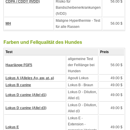
CDPA / CDDY (IVDD)
Risiko für
56.00 $
Bandscheibenerkrankungen
(IVDD)
Maligne Hyperthermie - Test
MH
56.00 $
für alle Rassen
Farben und Fellqualität des Hundes
Test
Preis
allgemeine Test
Haarlänge FGF5
der Felllänge bei
56.00 $
Hunden
Lokus A (Alleles Ay, aw, at, a)
Agouti Lokus
49.00 $
Lokus B canine
Lokus B - Braun
49.00 $
Lokus D - Dilution,
Lokus D canine (Allel d1)
49.00 $
Allel d1
Lokus D - Dilution,
Lokus D canine (Allel d3)
49.00 $
Allel d3
Lokus E -
Extension -
Lokus E
49.00 $