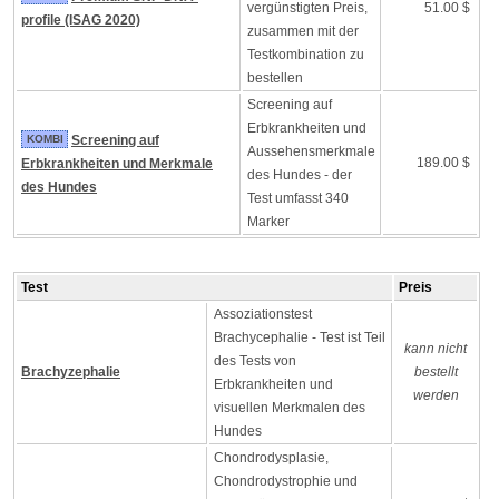
vergünstigten Preis,
51.00 $
profile (ISAG 2020)
zusammen mit der
Testkombination zu
bestellen
Screening auf
Erbkrankheiten und
KOMBI
Screening auf
Aussehensmerkmale
189.00 $
Erbkrankheiten und Merkmale
des Hundes - der
des Hundes
Test umfasst 340
Marker
Test
Preis
Assoziationstest
Brachycephalie - Test ist Teil
kann nicht
des Tests von
Brachyzephalie
bestellt
Erbkrankheiten und
werden
visuellen Merkmalen des
Hundes
Chondrodysplasie,
Chondrodystrophie und