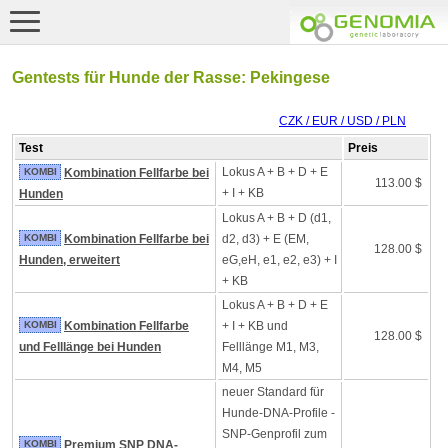
Gentests für Hunde der Rasse: Pekingese
CZK / EUR / USD / PLN
Test
Preis
Lokus A + B + D + E
KOMBI
Kombination Fellfarbe bei
113.00 $
+ I + KB
Hunden
Lokus A + B + D (d1,
KOMBI
Kombination Fellfarbe bei
d2, d3) + E (EM,
128.00 $
Hunden, erweitert
eG,eH, e1, e2, e3) + I
+ KB
Lokus A + B + D + E
KOMBI
Kombination Fellfarbe
+ I + KB und
128.00 $
und Felllänge bei Hunden
Felllänge M1, M3,
M4, M5
neuer Standard für
Hunde-DNA-Profile -
SNP-Genprofil zum
KOMBI
Premium SNP DNA-