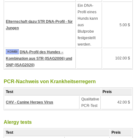
Ein DNA-
Profil eines
Hunds kann
Elternschaft dazu STR DNA-Profil - für
aus
5.00 $
Jungen
Blutprobe
festgestellt
werden.
KOMBI
DNA-Profil des Hundes –
102.00 $
Kombination aus STR (ISAG2006) und
SNP (ISAG2020)
PCR-Nachweis von Krankheitserregern
Test
Preis
Qualitative
CHV - Canine Herpes Virus
42.00 $
PCR-Test
Alergy tests
Test
Preis