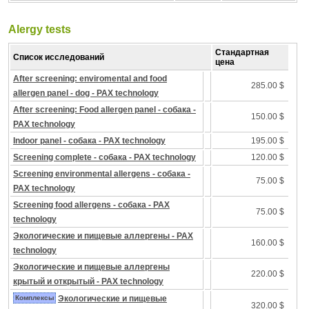
Alergy tests
Стандартная
Список исследований
цена
After screening: enviromental and food
285.00 $
allergen panel - dog - PAX technology
After screening: Food allergen panel - собака -
150.00 $
PAX technology
Indoor panel - собака - PAX technology
195.00 $
Screening complete - собака - PAX technology
120.00 $
Screening environmental allergens - собака -
75.00 $
PAX technology
Screening food allergens - собака - PAX
75.00 $
technology
Экологические и пищевые аллергены - PAX
160.00 $
technology
Экологические и пищевые аллергены
220.00 $
крытый и открытый - PAX technology
Комплексы
Экологические и пищевые
320.00 $