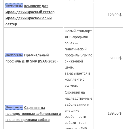
Комплексы
Комплекс для
Ирландский красный сеттер,
128.00 $
Ирландский красно-белый
сеттер
Новый стандарт
ДНК-профиля
собак —
генетический
Комплексы
Премиальный
профиль SNP по
51.00 $
профиль ДНК SNP (ISAG 2020)
сниженной
цене,
заказывается в
комплекте с
услугой.
Скрининг на
наследственные
заболевания и
Комплексы
Скрининг на
внешние
189.00 $
наследственные заболевания и
особенности
внешние признаки собаки
собаки - тест
включает 340