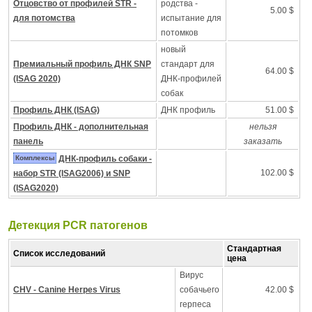
Отцовство от профилей STR -
родства -
5.00 $
для потомства
испытание для
потомков
новый
Премиальный профиль ДНК SNP
стандарт для
64.00 $
(ISAG 2020)
ДНК-профилей
собак
Профиль ДНК (ISAG)
ДНК профиль
51.00 $
Профиль ДНК - дополнительная
нельзя
панель
заказать
Комплексы
ДНК-профиль собаки -
102.00 $
набор STR (ISAG2006) и SNP
(ISAG2020)
Детекция PCR патогенов
Стандартная
Список исследований
цена
Вирус
CHV - Canine Herpes Virus
собачьего
42.00 $
герпеса