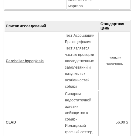
маркера.
Стандартная
Список исследований
цена
Тест Ассоциации
Брахицефалия -
Тест является
частью проверки
нельзя
Cerebellar hypoplasia
наследственных
заказать
заболеваний и
визуальных
особенностей
собаки
Синдром
недостаточной
адгезии
лейкоцитов в
собак -
CLAD
56.00 $
Ирландский
красный сеттер,