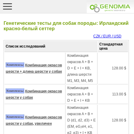
Генетические тесты для собак породы: Ирландский
красно-белый сеттер
CZK / EUR / USD
Стандартная
Список исследований
цена
Комбинация
окрасов A + B +
Комплексы
Комбинация окрасов
D + E + I + KB,
128.00 $
шерсти + длина шерсти у собак
длина шерсти
M1, M3, M4, M5
Комбинация
Комплексы
Комбинация окрасов
окрасов A + B +
113.00 $
шерсти у собак
D + E + I + KB
Комбинация
окрасов A + B +
Комплексы
Комбинация окрасов
D (d1, d2, d3) + E
128.00 $
шерсти у собак, увеличен
(EM, eG,eH, e1,
e2, e3) + I + KB