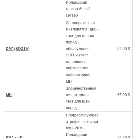
Ирландский
красно-белый
сеттер
Дегенеративная
миелопатия (ДМ) -
тест для многих
пород -
DM* (SOD1A)
обнаружение
56.00 $
SOD1A (тест
выполняет
партнерская
лаборатория)
MH -
Злокачественная
MH
гипертермия -
56.00 $
тест для всех
пород
Прогрессирующая
атрофия сетчатки
rcd1-PRA -
Ирландский
PRA-rcd1
56.00 $