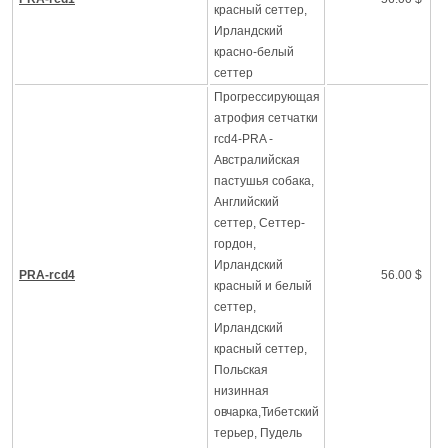
красный сеттер,
Ирландский
красно-белый
сеттер
Прогрессирующая
атрофия сетчатки
rcd4-PRA -
Австралийская
пастушья собака,
Английский
сеттер, Сеттер-
гордон,
Ирландский
PRA-rcd4
56.00 $
красный и белый
сеттер,
Ирландский
красный сеттер,
Польская
низинная
овчарка,Тибетский
терьер, Пудель