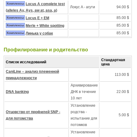
Комплексы
Locus A complete test
Локус A - агути
94.00 $
(alleles Ay, Ays, aw at, asa, a)
85.00 $
Комплексы
Locus E + EM
85.00 $
Комплексы
Merle + White spotting
85.00 $
Комплексы
Линька у собак
Профилирование и pодительство
Стандартная
Список исследований
цена
CaniLine – анализ племенной
113.00 $
принадлежности
Архивирование
DNA banking
ДНК в течение
22.00 $
10 лет
Установление
Отцовство от профилей SNP -
родства -
5.00 $
для потомства
испытание для
потомков
Установление