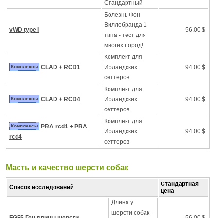
Стандартный
Болезнь Фон
Виллебранда 1
vWD type I
56.00 $
типа - тест для
многих пород!
Комплект для
Комплексы
CLAD + RCD1
Ирландских
94.00 $
сеттеров
Комплект для
Комплексы
CLAD + RCD4
Ирландских
94.00 $
сеттеров
Комплект для
Комплексы
PRA-rcd1 + PRA-
Ирландских
94.00 $
rcd4
сеттеров
Масть и качество шерсти собак
Стандартная
Список исследований
цена
Длина у
шерсти собак -
FGF5 Ген длины шерсти
56.00 $