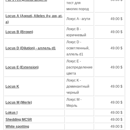
тест для
многих пород
Locus A (Agouti, Alleles Ay, aw, at,
Локус A - агути
49.00 $
a)
Локус B -
Locus B (Brown)
49.00 $
коричневый
Локус D -
Locus D (Dilution) - аллель d1
осветленный,
49.00 $
аллель d1
Локус Е -
Locus E (Extension)
распределение
49.00 $
цвета
Локус K -
Locus K
доминантный
49.00 $
черный
Локус M -
Locus M (Merle)
49.00 $
Mерль
Lokus I
49.00 $
Shedding MC5R
49.00 $
White spotting
49.00 $