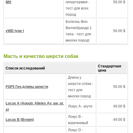
MH
гипертермия -
56.00 $
тест для всех
пород
Болезнь Фон
Виллебранда 1
vWD type I
56.00 $
типа - тест для
многих пород!
Масть и качество шерсти собак
Стандартная
Список исследований
цена
Длина у
шерсти собак -
FGF5 Ген длины шерсти
56.00 $
тест для
многих пород
Locus A (Agouti, Alleles Ay, aw, at,
Локус A - агути
49.00 $
a)
Локус B -
Locus B (Brown)
49.00 $
коричневый
Локус D -