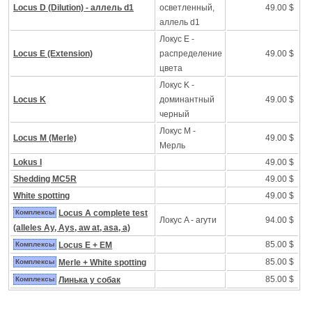
Locus D (Dilution) - аллель d1
осветленный,
49.00 $
аллель d1
Локус Е -
Locus E (Extension)
распределение
49.00 $
цвета
Локус K -
Locus K
доминантный
49.00 $
черный
Локус M -
Locus M (Merle)
49.00 $
Mерль
Lokus I
49.00 $
Shedding MC5R
49.00 $
White spotting
49.00 $
Комплексы
Locus A complete test
Локус A - агути
94.00 $
(alleles Ay, Ays, aw at, asa, a)
85.00 $
Комплексы
Locus E + EM
85.00 $
Комплексы
Merle + White spotting
85.00 $
Комплексы
Линька у собак