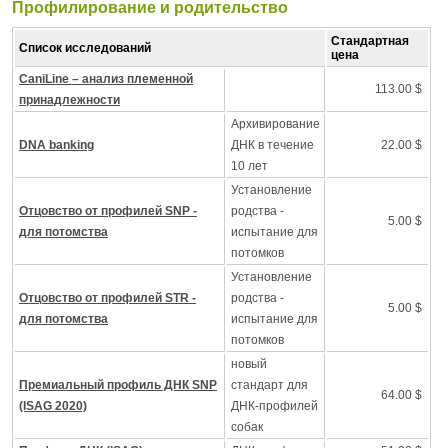
Профилирование и pодительство
Стандартная
Список исследований
цена
CaniLine – анализ племенной
113.00 $
принадлежности
Архивирование
DNA banking
ДНК в течение
22.00 $
10 лет
Установление
Отцовство от профилей SNP -
родства -
5.00 $
для потомства
испытание для
потомков
Установление
Отцовство от профилей STR -
родства -
5.00 $
для потомства
испытание для
потомков
новый
Премиальный профиль ДНК SNP
стандарт для
64.00 $
(ISAG 2020)
ДНК-профилей
собак