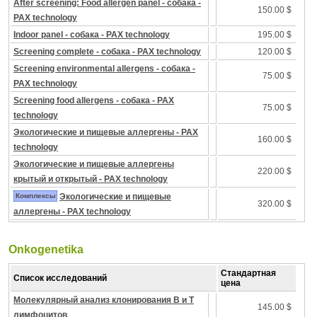
After screening: Food allergen panel - собака -
150.00 $
PAX technology
Indoor panel - собака - PAX technology
195.00 $
Screening complete - собака - PAX technology
120.00 $
Screening environmental allergens - собака -
75.00 $
PAX technology
Screening food allergens - собака - PAX
75.00 $
technology
Экологические и пищевые аллергены - PAX
160.00 $
technology
Экологические и пищевые аллергены
220.00 $
крытый и открытый - PAX technology
Комплексы
Экологические и пищевые
320.00 $
аллергены - PAX technology
Onkogenetika
Стандартная
Список исследований
цена
Молекулярный анализ клонирования B и T
145.00 $
лимфоцитов