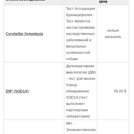
цена
Тест Ассоциации
Брахицефалия -
Тест является
частью проверки
нельзя
Cerebellar hypoplasia
наследственных
заказать
заболеваний и
визуальных
особенностей
собаки
Дегенеративная
миелопатия (ДМ)
- тест для многих
пород -
DM* (SOD1A)
обнаружение
56.00 $
SOD1A (тест
выполняет
партнерская
лаборатория)
MH -
Злокачественная