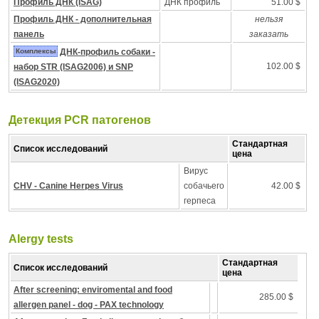
Профиль ДНК (ISAG)
ДНК профиль
51.00 $
Профиль ДНК - дополнительная
нельзя
панель
заказать
Комплексы
ДНК-профиль собаки -
102.00 $
набор STR (ISAG2006) и SNP
(ISAG2020)
Детекция PCR патогенов
Стандартная
Список исследований
цена
Вирус
CHV - Canine Herpes Virus
собачьего
42.00 $
герпеса
Alergy tests
Стандартная
Список исследований
цена
After screening: enviromental and food
285.00 $
allergen panel - dog - PAX technology