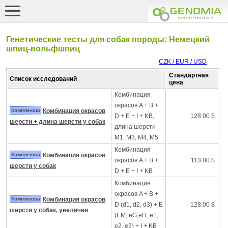
Генетические тесты для собак породы: Немецкий
шпиц-вольфшпиц
CZK / EUR / USD
Стандартная
Список исследований
цена
Комбинация
окрасов A + B +
Комплексы
Комбинация окрасов
D + E + I + KB,
128.00 $
шерсти + длина шерсти у собак
длина шерсти
M1, M3, M4, M5
Комбинация
Комплексы
Комбинация окрасов
окрасов A + B +
113.00 $
шерсти у собак
D + E + I + KB
Комбинация
окрасов A + B +
Комплексы
Комбинация окрасов
D (d1, d2, d3) + E
128.00 $
шерсти у собак, увеличен
(EM, eG,eH, e1,
e2, e3) + I + KB