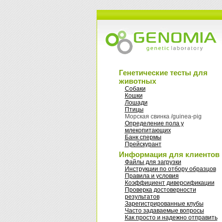
Генетические тесты для
животных
Собаки
Кошки
Лошади
Птицы
Морская свинка /guinea-pig
Oпределение пола у
млекопитающих
Банк спермы
Прейскурант
Информация для клиентов
Файлы для загрузки
Инструкции по отбору образцов
Правила и условия
Коэффициент диверсификации
Проверка достоверности
результатов
Зарегистрированные клубы
Часто задаваемые вопросы
Как просто и надежно отправить