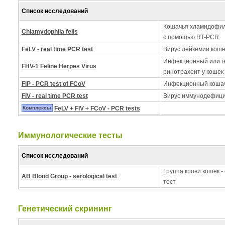
Список исследований
Кошачья хламидофил
Chlamydophila felis
с помощью RT-PCR
FeLV - real time PCR test
Вирус лейкемии коше
Инфекционный или г
FHV-1 Feline Herpes Virus
ринотрахеит у кошек
FIP - PCR test of FCoV
Инфекционный кошач
FIV - real time PCR test
Вирус иммунодефици
Комплексы
FeLV + FIV + FCoV - PCR tests
Иммунологические тесты
Список исследований
Группа крови кошек -
AB Blood Group - serological test
тест
Генетический скрининг