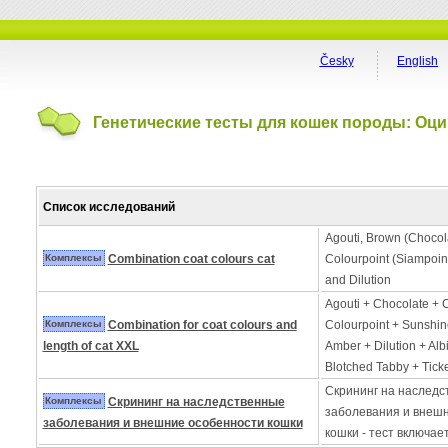
Česky
English
Генетические тесты для кошек породы: Оци
Список исследований
Agouti, Brown (Choco
Комплексы
Combination coat colours cat
Colourpoint (Siampoin
and Dilution
Agouti + Chocolate +
Комплексы
Combination for coat colours and
Colourpoint + Sunshin
length of cat XXL
Amber + Dilution + Alb
Blotched Tabby + Tick
Скрининг на наследс
Комплексы
Скрининг на наследственные
заболевания и внеш
заболевания и внешние особенности кошки
кошки - тест включае