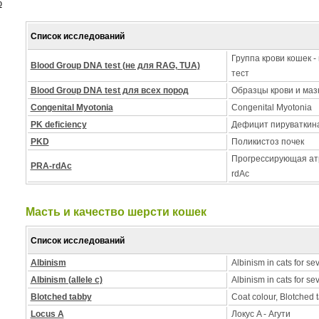
ю
Список исследований
Группа крови кошек -
Blood Group DNA test (не для RAG, TUA)
тест
Blood Group DNA test для всех пород
Образцы крови и мазк
Congenital Myotonia
Congenital Myotonia
PK deficiency
Дефицит пируваткин
PKD
Поликистоз почек
Прогрессирующая ат
PRA-rdAc
rdAc
Масть и качество шерсти кошек
Список исследований
Albinism
Albinism in cats for se
Albinism (allele c)
Albinism in cats for se
Blotched tabby
Coat colour, Blotched 
Locus A
Локус A - Агути