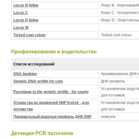
Locus B feline
Локус B - Коричневый
Locus C
Локус C - Колорпоинт
Locus D feline
Локус D - Осветленн
Locus W
Ticked coat colour
Ticked coat colour
Профилирование и pодительство
Список исследований
DNA banking
Архивирование ДНК в
Genetic DNA profile for cats
ДНК профиль
Установление родств
Parentage to the genetic profile - for young
для потомков
Отцовство из профилей SNP Koček - для
Установление родств
потомства
для потомков
Премиальный кошачьи профиль ДНК SNP
новизна
Детекция PCR патогенов