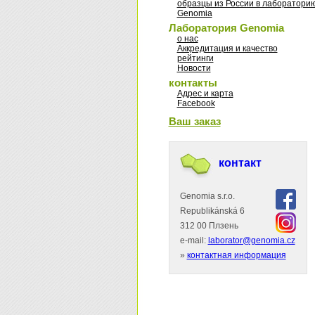
образцы из России в лаборатори
Genomia
Лаборатория Genomia
о нас
Аккредитация и качество
рейтинги
Новости
контакты
Адрес и карта
Facebook
Ваш заказ
контакт
Genomia s.r.o.
Republikánská 6
312 00 Плзень
e-mail:
laborator@genomia.cz
»
контактная информация