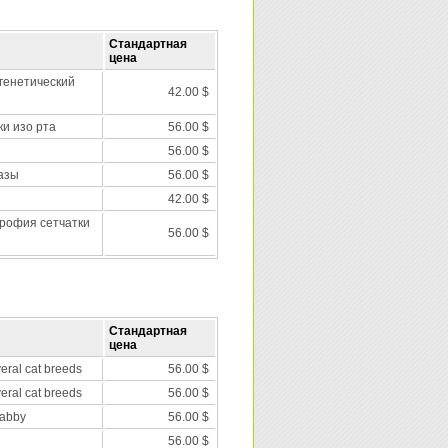
Стандартная
цена
 генетический
42.00 $
и изо рта
56.00 $
56.00 $
азы
56.00 $
42.00 $
рофия сетчатки
56.00 $
Стандартная
цена
veral cat breeds
56.00 $
veral cat breeds
56.00 $
tabby
56.00 $
56.00 $