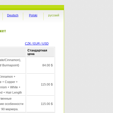
Deutsch
Polski
русский
кет
CZK / EUR / USD
Стандартная
цена
late/Cinnamon),
t/ Burmapoint)
84.00 $
 Cinnamon +
e + Copper +
115.00 $
inism + White +
ed + Hair Length
твенные
ние особенности
115.00 $
т 90 маркера.