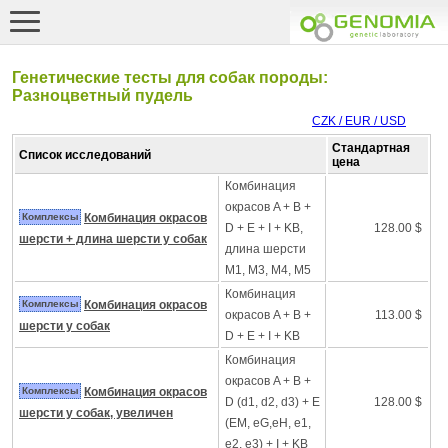
Генетические тесты для собак породы:
Разноцветный пудель
CZK / EUR / USD
Стандартная
Список исследований
цена
Комбинация
окрасов A + B +
Комплексы
Комбинация окрасов
D + E + I + KB,
128.00 $
шерсти + длина шерсти у собак
длина шерсти
M1, M3, M4, M5
Комбинация
Комплексы
Комбинация окрасов
окрасов A + B +
113.00 $
шерсти у собак
D + E + I + KB
Комбинация
окрасов A + B +
Комплексы
Комбинация окрасов
D (d1, d2, d3) + E
128.00 $
шерсти у собак, увеличен
(EM, eG,eH, e1,
e2, e3) + I + KB