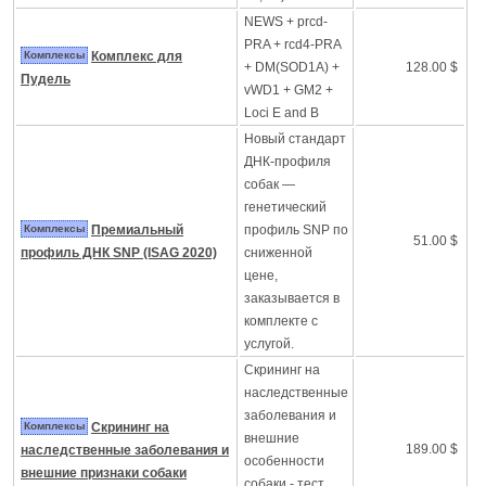
NEWS + prcd-
PRA + rcd4-PRA
Комплексы
Комплекс для
+ DM(SOD1A) +
128.00 $
Пудель
vWD1 + GM2 +
Loci E and B
Новый стандарт
ДНК-профиля
собак —
генетический
Комплексы
Премиальный
профиль SNP по
51.00 $
профиль ДНК SNP (ISAG 2020)
сниженной
цене,
заказывается в
комплекте с
услугой.
Скрининг на
наследственные
заболевания и
Комплексы
Скрининг на
внешние
189.00 $
наследственные заболевания и
особенности
внешние признаки собаки
собаки - тест