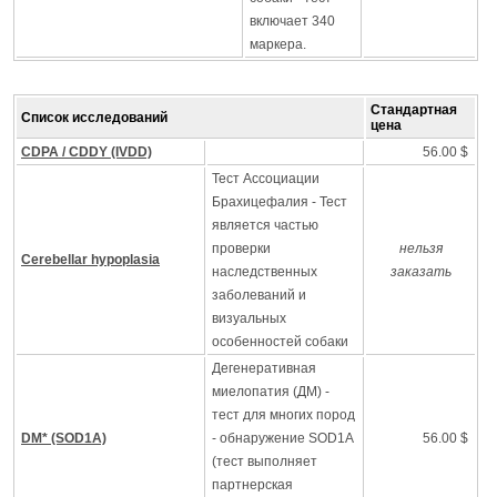
включает 340
маркера.
Стандартная
Список исследований
цена
CDPA / CDDY (IVDD)
56.00 $
Тест Ассоциации
Брахицефалия - Тест
является частью
проверки
нельзя
Cerebellar hypoplasia
наследственных
заказать
заболеваний и
визуальных
особенностей собаки
Дегенеративная
миелопатия (ДМ) -
тест для многих пород
DM* (SOD1A)
- обнаружение SOD1A
56.00 $
(тест выполняет
партнерская