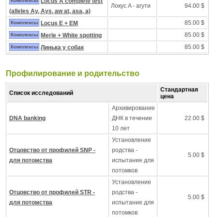
Комплексы
Locus A complete test
Локус A - агути
94.00 $
(alleles Ay, Ays, aw at, asa, a)
85.00 $
Комплексы
Locus E + EM
85.00 $
Комплексы
Merle + White spotting
85.00 $
Комплексы
Линька у собак
Профилирование и pодительство
Стандартная
Список исследований
цена
Архивирование
DNA banking
ДНК в течение
22.00 $
10 лет
Установление
Отцовство от профилей SNP -
родства -
5.00 $
для потомства
испытание для
потомков
Установление
Отцовство от профилей STR -
родства -
5.00 $
для потомства
испытание для
потомков