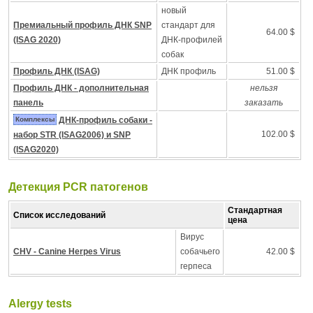
новый
Премиальный профиль ДНК SNP
стандарт для
64.00 $
(ISAG 2020)
ДНК-профилей
собак
Профиль ДНК (ISAG)
ДНК профиль
51.00 $
Профиль ДНК - дополнительная
нельзя
панель
заказать
Комплексы
ДНК-профиль собаки -
102.00 $
набор STR (ISAG2006) и SNP
(ISAG2020)
Детекция PCR патогенов
Стандартная
Список исследований
цена
Вирус
CHV - Canine Herpes Virus
собачьего
42.00 $
герпеса
Alergy tests