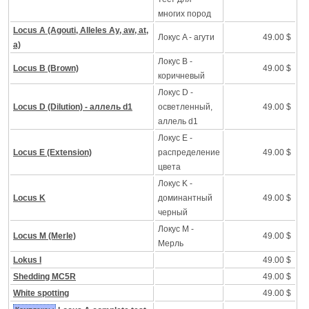
многих пород
Locus A (Agouti, Alleles Ay, aw, at,
Локус A - агути
49.00 $
a)
Локус B -
Locus B (Brown)
49.00 $
коричневый
Локус D -
Locus D (Dilution) - аллель d1
осветленный,
49.00 $
аллель d1
Локус Е -
Locus E (Extension)
распределение
49.00 $
цвета
Локус K -
Locus K
доминантный
49.00 $
черный
Локус M -
Locus M (Merle)
49.00 $
Mерль
Lokus I
49.00 $
Shedding MC5R
49.00 $
White spotting
49.00 $