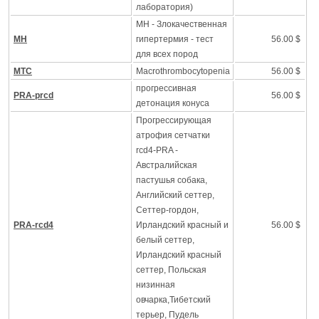
лаборатория)
MH - Злокачественная
MH
гипертермия - тест
56.00 $
для всех пород
MTC
Macrothrombocytopenia
56.00 $
прогрессивная
PRA-prcd
56.00 $
детонация конуса
Прогрессирующая
атрофия сетчатки
rcd4-PRA -
Австралийская
пастушья собака,
Английский сеттер,
Сеттер-гордон,
PRA-rcd4
Ирландский красный и
56.00 $
белый сеттер,
Ирландский красный
сеттер, Польская
низинная
овчарка,Тибетский
терьер, Пудель