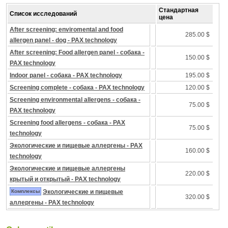
Стандартная
Список исследований
цена
After screening: enviromental and food
285.00 $
allergen panel - dog - PAX technology
After screening: Food allergen panel - собака -
150.00 $
PAX technology
Indoor panel - собака - PAX technology
195.00 $
Screening complete - собака - PAX technology
120.00 $
Screening environmental allergens - собака -
75.00 $
PAX technology
Screening food allergens - собака - PAX
75.00 $
technology
Экологические и пищевые аллергены - PAX
160.00 $
technology
Экологические и пищевые аллергены
220.00 $
крытый и открытый - PAX technology
Комплексы
Экологические и пищевые
320.00 $
аллергены - PAX technology