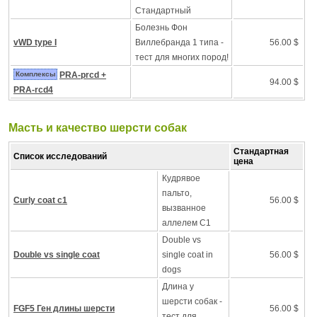
Стандартный
Болезнь Фон
vWD type I
Виллебранда 1 типа -
56.00 $
тест для многих пород!
Комплексы
PRA-prcd +
94.00 $
PRA-rcd4
Масть и качество шерсти собак
Стандартная
Список исследований
цена
Кудрявое
пальто,
Curly coat c1
56.00 $
вызванное
аллелем C1
Double vs
Double vs single coat
single coat in
56.00 $
dogs
Длина у
шерсти собак -
FGF5 Ген длины шерсти
56.00 $
тест для