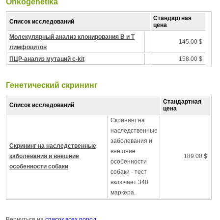
Onkogenetika
Стандартная
Список исследований
цена
Молекулярный анализ клонирования B и T
145.00 $
лимфоцитов
ПЦР-анализ мутаций c-kit
158.00 $
Генетический скрининг
Стандартная
Список исследований
цена
Скрининг на
наследственные
заболевания и
Скрининг на наследственные
внешние
заболевания и внешние
189.00 $
особенности
особенности собаки
собаки - тест
включает 340
маркера.
Вернуться на
список всех пород