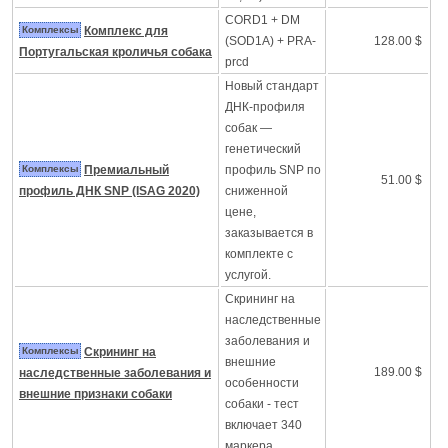
CORD1 + DM
Комплексы
Комплекс для
(SOD1A) + PRA-
128.00 $
Португальская кроличья собака
prcd
Новый стандарт
ДНК-профиля
собак —
генетический
Комплексы
Премиальный
профиль SNP по
51.00 $
профиль ДНК SNP (ISAG 2020)
сниженной
цене,
заказывается в
комплекте с
услугой.
Скрининг на
наследственные
заболевания и
Комплексы
Скрининг на
внешние
189.00 $
наследственные заболевания и
особенности
внешние признаки собаки
собаки - тест
включает 340
маркера.