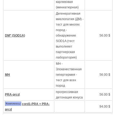
карликовая
(миниатюрная)
Дегенеративная
миелопатия (ДМ) -
тест для многих
пород -
DM* (SOD1A)
обнаружение
56.00 $
SOD1A (тест
выполняет
партнерская
лаборатория)
MH -
Злокачественная
MH
гипертермия -
56.00 $
тест для всех
пород
прогрессивная
PRA-prcd
56.00 $
детонация конуса
Комплексы
cord1-PRA + PRA-
94.00 $
prcd