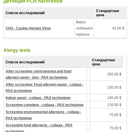
Детекция PCR патогенов
Стандартная
Список исследований
цена
Вирус
CHV - Canine Herpes Virus
собачьего
42.00 $
герпеса
Alergy tests
Стандартная
Список исследований
цена
After screening: enviromental and food
285.00 $
allergen panel - dog - PAX technology
After screening: Food allergen panel - собака -
150.00 $
PAX technology
Indoor panel - собака - PAX technology
195.00 $
Screening complete - собака - PAX technology
120.00 $
Screening environmental allergens - собака -
75.00 $
PAX technology
Screening food allergens - собака - PAX
75.00 $
technology