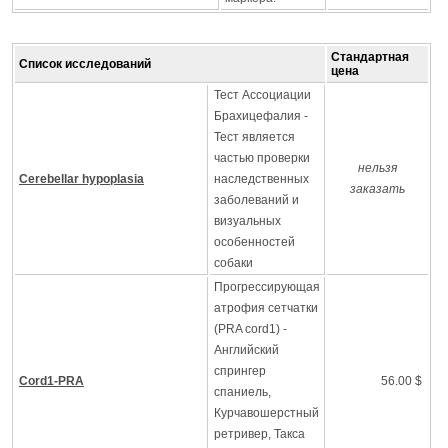
Стандартная
Список исследований
цена
Тест Ассоциации
Брахицефалия -
Тест является
частью проверки
нельзя
Cerebellar hypoplasia
наследственных
заказать
заболеваний и
визуальных
особенностей
собаки
Прогрессирующая
атрофия сетчатки
(PRA cord1) -
Английский
спрингер
Cord1-PRA
56.00 $
спаниель,
Курчавошерстный
ретривер, Такса