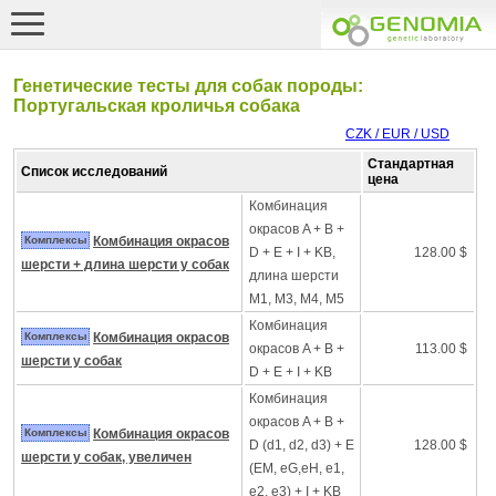
Генетические тесты для собак породы:
Португальская кроличья собака
CZK / EUR / USD
Стандартная
Список исследований
цена
Комбинация
окрасов A + B +
Комплексы
Комбинация окрасов
D + E + I + KB,
128.00 $
шерсти + длина шерсти у собак
длина шерсти
M1, M3, M4, M5
Комбинация
Комплексы
Комбинация окрасов
окрасов A + B +
113.00 $
шерсти у собак
D + E + I + KB
Комбинация
окрасов A + B +
Комплексы
Комбинация окрасов
D (d1, d2, d3) + E
128.00 $
шерсти у собак, увеличен
(EM, eG,eH, e1,
e2, e3) + I + KB