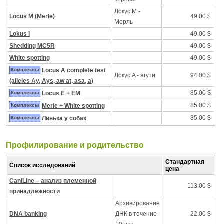
Локус M -
Locus M (Merle)
49.00 $
Mерль
Lokus I
49.00 $
Shedding MC5R
49.00 $
White spotting
49.00 $
Комплексы
Locus A complete test
Локус A - агути
94.00 $
(alleles Ay, Ays, aw at, asa, a)
85.00 $
Комплексы
Locus E + EM
85.00 $
Комплексы
Merle + White spotting
85.00 $
Комплексы
Линька у собак
Профилирование и pодительство
Стандартная
Список исследований
цена
CaniLine – анализ племенной
113.00 $
принадлежности
Архивирование
DNA banking
ДНК в течение
22.00 $