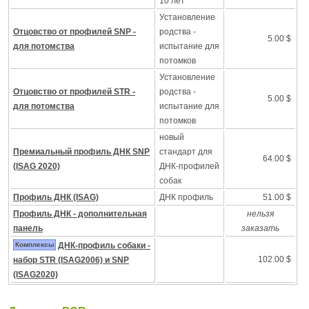
10 лет
Установление
Отцовство от профилей SNP -
родства -
5.00 $
для потомства
испытание для
потомков
Установление
Отцовство от профилей STR -
родства -
5.00 $
для потомства
испытание для
потомков
новый
Премиальный профиль ДНК SNP
стандарт для
64.00 $
(ISAG 2020)
ДНК-профилей
собак
Профиль ДНК (ISAG)
ДНК профиль
51.00 $
Профиль ДНК - дополнительная
нельзя
панель
заказать
Комплексы
ДНК-профиль собаки -
102.00 $
набор STR (ISAG2006) и SNP
(ISAG2020)