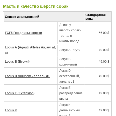
Масть и качество шерсти собак
Стандартная
Список исследований
цена
Длина у
шерсти собак -
FGF5 Ген длины шерсти
56.00 $
тест для
многих пород
Locus A (Agouti, Alleles Ay, aw, at,
Локус A - агути
49.00 $
a)
Локус B -
Locus B (Brown)
49.00 $
коричневый
Локус D -
Locus D (Dilution) - аллель d1
осветленный,
49.00 $
аллель d1
Локус Е -
Locus E (Extension)
распределение
49.00 $
цвета
Локус K -
Locus K
доминантный
49.00 $
черный