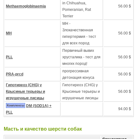
in Chihuahua,
Methaemoglobinaemia
56.00 $
Pomeranian, Rat
Terrier
MH -
Злокачественная
MH
56.00 $
гипертермия - тест
для всех пород
Первичный вывих
PLL
хрусталика - тест для
56.00 $
многих пород!
прогрессивная
PRA-prcd
56.00 $
детонация конуса
Гипотиреоз (CHG) у
Гипотиреоз (CHG) у
Крысиные терьеры и
Крысиные терьеры и
56.00 $
игрушечные лисицы
игрушечные лисицы
Комплексы
DM (SOD1A) +
94.00 $
PLL
Масть и качество шерсти собак