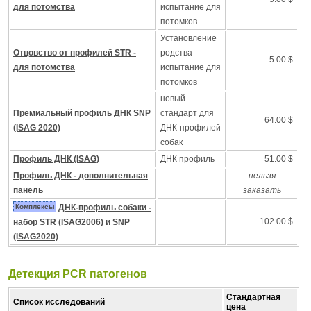
для потомства
испытание для
потомков
Установление
Отцовство от профилей STR -
родства -
5.00 $
для потомства
испытание для
потомков
новый
Премиальный профиль ДНК SNP
стандарт для
64.00 $
(ISAG 2020)
ДНК-профилей
собак
Профиль ДНК (ISAG)
ДНК профиль
51.00 $
Профиль ДНК - дополнительная
нельзя
панель
заказать
Комплексы
ДНК-профиль собаки -
102.00 $
набор STR (ISAG2006) и SNP
(ISAG2020)
Детекция PCR патогенов
Стандартная
Список исследований
цена