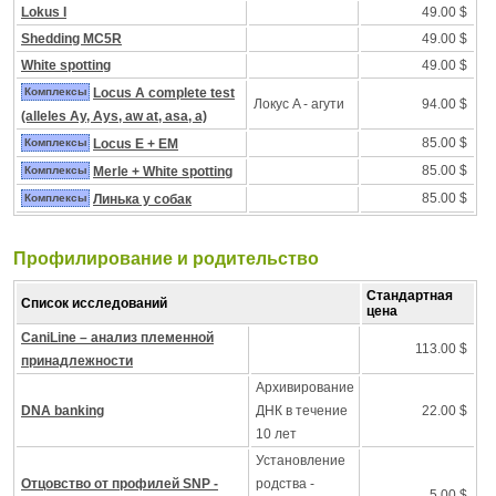
Lokus I
49.00 $
Shedding MC5R
49.00 $
White spotting
49.00 $
Комплексы
Locus A complete test
Локус A - агути
94.00 $
(alleles Ay, Ays, aw at, asa, a)
85.00 $
Комплексы
Locus E + EM
85.00 $
Комплексы
Merle + White spotting
85.00 $
Комплексы
Линька у собак
Профилирование и pодительство
Стандартная
Список исследований
цена
CaniLine – анализ племенной
113.00 $
принадлежности
Архивирование
DNA banking
ДНК в течение
22.00 $
10 лет
Установление
Отцовство от профилей SNP -
родства -
5.00 $