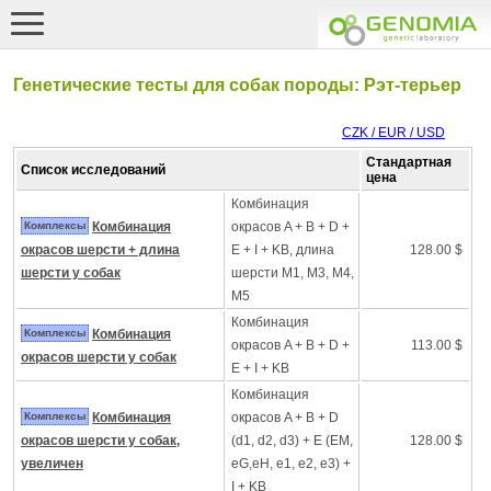
Генетические тесты для собак породы: Рэт-терьер
CZK / EUR / USD
Стандартная
Список исследований
цена
Комбинация
Комплексы
Комбинация
окрасов A + B + D +
окрасов шерсти + длина
E + I + KB, длина
128.00 $
шерсти у собак
шерсти M1, M3, M4,
M5
Комбинация
Комплексы
Комбинация
окрасов A + B + D +
113.00 $
окрасов шерсти у собак
E + I + KB
Комбинация
Комплексы
Комбинация
окрасов A + B + D
окрасов шерсти у собак,
(d1, d2, d3) + E (EM,
128.00 $
увеличен
eG,eH, e1, e2, e3) +
I + KB