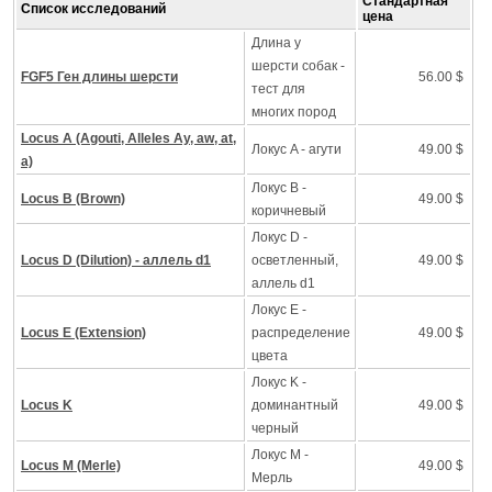
Стандартная
Список исследований
цена
Длина у
шерсти собак -
FGF5 Ген длины шерсти
56.00 $
тест для
многих пород
Locus A (Agouti, Alleles Ay, aw, at,
Локус A - агути
49.00 $
a)
Локус B -
Locus B (Brown)
49.00 $
коричневый
Локус D -
Locus D (Dilution) - аллель d1
осветленный,
49.00 $
аллель d1
Локус Е -
Locus E (Extension)
распределение
49.00 $
цвета
Локус K -
Locus K
доминантный
49.00 $
черный
Локус M -
Locus M (Merle)
49.00 $
Mерль