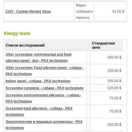
Вирус
CHV - Canine Herpes Virus
собачьего
42.00 $
герпеса
Alergy tests
Стандартная
Список исследований
цена
After screening: enviromental and food
285.00 $
allergen panel - dog - PAX technology
After screening: Food allergen panel - собака -
150.00 $
PAX technology
Indoor panel - собака - PAX technology
195.00 $
Screening complete - собака - PAX technology
120.00 $
Screening environmental allergens - собака -
75.00 $
PAX technology
Screening food allergens - собака - PAX
75.00 $
technology
Экологические и пищевые аллергены - PAX
160.00 $
technology