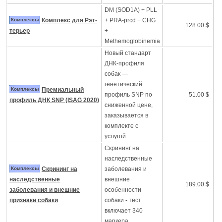
DM (SOD1A) + PLL
Комплексы
Комплекс для Рэт-
+ PRA-prcd + CHG
128.00 $
терьер
+
Methemoglobinemia
Новый стандарт
ДНК-профиля
собак —
генетический
Комплексы
Премиальный
профиль SNP по
51.00 $
профиль ДНК SNP (ISAG 2020)
сниженной цене,
заказывается в
комплекте с
услугой.
Скрининг на
наследственные
Комплексы
Скрининг на
заболевания и
наследственные
внешние
189.00 $
заболевания и внешние
особенности
признаки собаки
собаки - тест
включает 340
маркера.