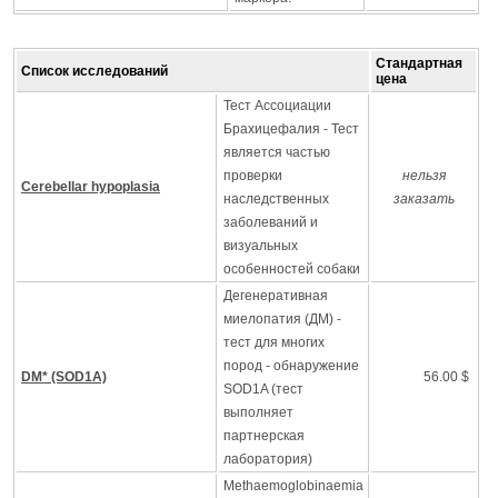
Стандартная
Список исследований
цена
Тест Ассоциации
Брахицефалия - Тест
является частью
проверки
нельзя
Cerebellar hypoplasia
наследственных
заказать
заболеваний и
визуальных
особенностей собаки
Дегенеративная
миелопатия (ДМ) -
тест для многих
пород - обнаружение
DM* (SOD1A)
56.00 $
SOD1A (тест
выполняет
партнерская
лаборатория)
Methaemoglobinaemia