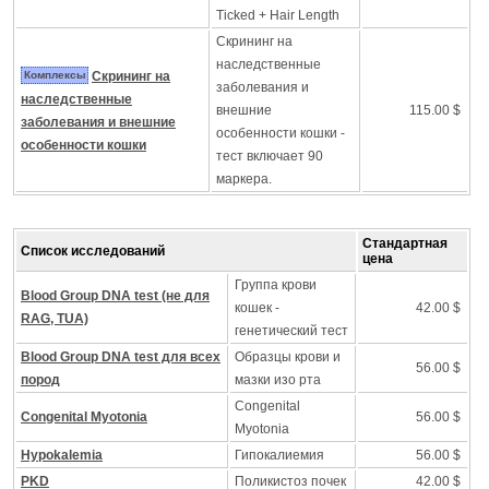
Ticked + Hair Length
Скрининг на
наследственные
Комплексы
Скрининг на
заболевания и
наследственные
внешние
115.00 $
заболевания и внешние
особенности кошки -
особенности кошки
тест включает 90
маркера.
Стандартная
Список исследований
цена
Группа крови
Blood Group DNA test (не для
кошек -
42.00 $
RAG, TUA)
генетический тест
Blood Group DNA test для всех
Образцы крови и
56.00 $
пород
мазки изо рта
Congenital
Congenital Myotonia
56.00 $
Myotonia
Hypokalemia
Гипокалиемия
56.00 $
PKD
Поликистоз почек
42.00 $