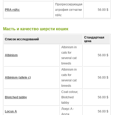
Прогрессирующая
PRA-rdAc
атрофия сетчатки
56.00 $
rdAc
Масть и качество шерсти кошек
Стандартная
Список исследований
цена
Albinism in
cats for
Albinism
56.00 $
several cat
breeds
Albinism in
cats for
Albinism (allele c)
56.00 $
several cat
breeds
Coat colour,
Blotched tabby
Blotched
56.00 $
tabby
Локус A -
Locus A
56.00 $
Агути