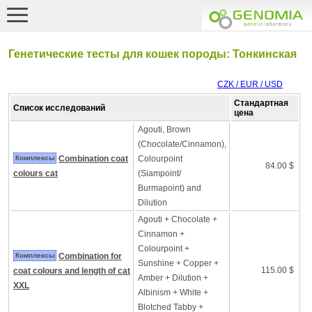
Генетические тесты для кошек породы: Тонкинская
CZK / EUR / USD
Стандартная
Список исследований
цена
Agouti, Brown
(Chocolate/Cinnamon),
Комплексы
Combination coat
Colourpoint
84.00 $
colours cat
(Siampoint/
Burmapoint) and
Dilution
Agouti + Chocolate +
Cinnamon +
Colourpoint +
Комплексы
Combination for
Sunshine + Copper +
115.00 $
coat colours and length of cat
Amber + Dilution +
XXL
Albinism + White +
Blotched Tabby +