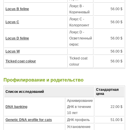
Локус B -
Locus B feline
56.00 $
Коричневый
Локус C -
Locus C
56.00 $
Колорпоинт
Локус D -
Locus D feline
Осветленный
56.00 $
окрас
Locus W
56.00 $
Ticked coat
Ticked coat colour
56.00 $
colour
Профилирование и pодительство
Стандартная
Список исследований
цена
Архивирование
DNA banking
ДНК в течение
22.00 $
10 лет
Genetic DNA profile for cats
ДНК профиль
51.00 $
Установление