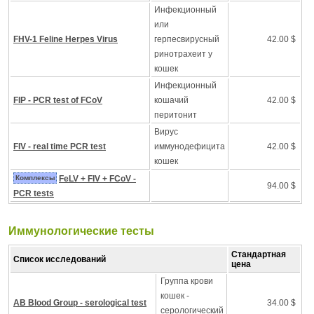
Инфекционный
или
FHV-1 Feline Herpes Virus
герпесвирусный
42.00 $
ринотрахеит у
кошек
Инфекционный
FIP - PCR test of FCoV
кошачий
42.00 $
перитонит
Вирус
FIV - real time PCR test
иммунодефицита
42.00 $
кошек
Комплексы
FeLV + FIV + FCoV -
94.00 $
PCR tests
Иммунологические тесты
Стандартная
Список исследований
цена
Группа крови
кошек -
AB Blood Group - serological test
34.00 $
серологический