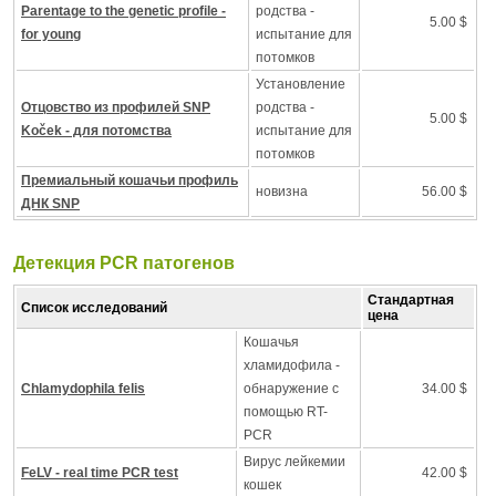
Parentage to the genetic profile -
родства -
5.00 $
for young
испытание для
потомков
Установление
Отцовство из профилей SNP
родства -
5.00 $
Koček - для потомства
испытание для
потомков
Премиальный кошачьи профиль
новизна
56.00 $
ДНК SNP
Детекция PCR патогенов
Стандартная
Список исследований
цена
Кошачья
хламидофила -
Chlamydophila felis
обнаружение с
34.00 $
помощью RT-
PCR
Вирус лейкемии
FeLV - real time PCR test
42.00 $
кошек