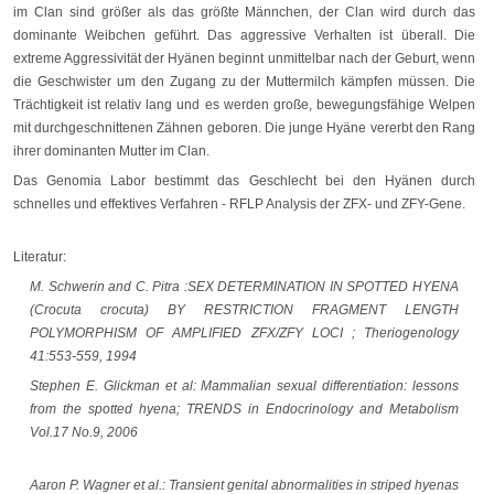
im Clan sind größer als das größte Männchen, der Clan wird durch das
dominante Weibchen geführt. Das aggressive Verhalten ist überall. Die
extreme Aggressivität der Hyänen beginnt unmittelbar nach der Geburt, wenn
die Geschwister um den Zugang zu der Muttermilch kämpfen müssen. Die
Trächtigkeit ist relativ lang und es werden große, bewegungsfähige Welpen
mit durchgeschnittenen Zähnen geboren. Die junge Hyäne vererbt den Rang
ihrer dominanten Mutter im Clan.
Das Genomia Labor bestimmt das Geschlecht bei den Hyänen durch
schnelles und effektives Verfahren - RFLP Analysis der ZFX- und ZFY-Gene.
Literatur:
M. Schwerin and C. Pitra :SEX DETERMINATION IN SPOTTED HYENA
(Crocuta crocuta) BY RESTRICTION FRAGMENT LENGTH
POLYMORPHISM OF AMPLIFIED ZFX/ZFY LOCI ; Theriogenology
41:553-559, 1994
Stephen E. Glickman et al: Mammalian sexual differentiation: lessons
from the spotted hyena; TRENDS in Endocrinology and Metabolism
Vol.17 No.9, 2006
Aaron P. Wagner et al.: Transient genital abnormalities in striped hyenas