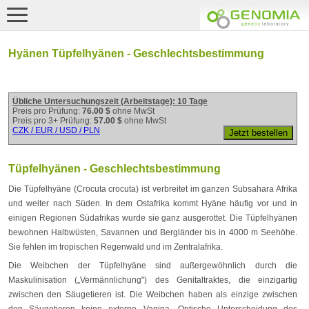
Hyänen Tüpfelhyänen - Geschlechtsbestimmung
Übliche Untersuchungszeit (Arbeitstage): 10 Tage
Preis pro Prüfung:
76.00 $
ohne MwSt
Preis pro 3+ Prüfung:
57.00 $
ohne MwSt
CZK / EUR / USD / PLN
Tüpfelhyänen - Geschlechtsbestimmung
Die Tüpfelhyäne (Crocuta crocuta) ist verbreitet im ganzen Subsahara Afrika
und weiter nach Süden. In dem Ostafrika kommt Hyäne häufig vor und in
einigen Regionen Südafrikas wurde sie ganz ausgerottet. Die Tüpfelhyänen
bewohnen Halbwüsten, Savannen und Bergländer bis in 4000 m Seehöhe.
Sie fehlen im tropischen Regenwald und im Zentralafrika.
Die Weibchen der Tüpfelhyäne sind außergewöhnlich durch die
Maskulinisation („Vermännlichung") des Genitaltraktes, die einzigartig
zwischen den Säugetieren ist. Die Weibchen haben als einzige zwischen
den Säugetieren keine externe Vagina. Optische Unterscheidung des