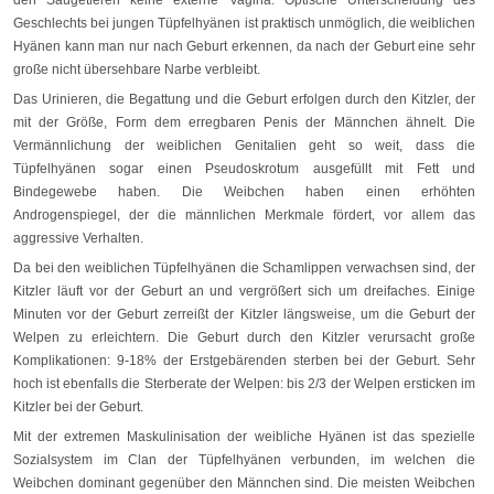
Geschlechts bei jungen Tüpfelhyänen ist praktisch unmöglich, die weiblichen
Hyänen kann man nur nach Geburt erkennen, da nach der Geburt eine sehr
große nicht übersehbare Narbe verbleibt.
Das Urinieren, die Begattung und die Geburt erfolgen durch den Kitzler, der
mit der Größe, Form dem erregbaren Penis der Männchen ähnelt. Die
Vermännlichung der weiblichen Genitalien geht so weit, dass die
Tüpfelhyänen sogar einen Pseudoskrotum ausgefüllt mit Fett und
Bindegewebe haben. Die Weibchen haben einen erhöhten
Androgenspiegel, der die männlichen Merkmale fördert, vor allem das
aggressive Verhalten.
Da bei den weiblichen Tüpfelhyänen die Schamlippen verwachsen sind, der
Kitzler läuft vor der Geburt an und vergrößert sich um dreifaches. Einige
Minuten vor der Geburt zerreißt der Kitzler längsweise, um die Geburt der
Welpen zu erleichtern. Die Geburt durch den Kitzler verursacht große
Komplikationen: 9-18% der Erstgebärenden sterben bei der Geburt. Sehr
hoch ist ebenfalls die Sterberate der Welpen: bis 2/3 der Welpen ersticken im
Kitzler bei der Geburt.
Mit der extremen Maskulinisation der weibliche Hyänen ist das spezielle
Sozialsystem im Clan der Tüpfelhyänen verbunden, im welchen die
Weibchen dominant gegenüber den Männchen sind. Die meisten Weibchen