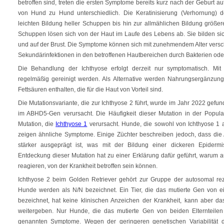
betroffen sind, treten die ersten Symptome bereits kurz nach der Geburt 
von Hund zu Hund unterschiedlich. Die Keratinisierung (Verhornung) d
leichten Bildung heller Schuppen bis hin zur allmählichen Bildung größe
Schuppen lösen sich von der Haut im Laufe des Lebens ab. Sie bilden si
und auf der Brust. Die Symptome können sich mit zunehmendem Alter versch
Sekundärinfektionen in den betroffenen Hautbereichen durch Bakterien oder
Die Behandlung der Ichthyose erfolgt derzeit nur symptomatisch. Mi
regelmäßig gereinigt werden. Als Alternative werden Nahrungsergänzungs
Fettsäuren enthalten, die für die Haut von Vorteil sind.
Die Mutationsvariante, die zur Ichthyose 2 führt, wurde im Jahr 2022 gefu
im ABHD5-Gen verursacht. Die Häufigkeit dieser Mutation in der Populati
Mutation, die
Ichthyose 1
verursacht. Hunde, die sowohl von Ichthyose 1 a
zeigen ähnliche Symptome. Einige Züchter beschreiben jedoch, dass die
stärker ausgeprägt ist, was mit der Bildung einer dickeren Epider
Entdeckung dieser Mutation hat zu einer Erklärung dafür geführt, warum a
reagieren, von der Krankheit betroffen sein können.
Ichthyose 2 beim Golden Retriever gehört zur Gruppe der autosomal re
Hunde werden als N/N bezeichnet. Ein Tier, die das mutierte Gen von ein
bezeichnet, hat keine klinischen Anzeichen der Krankheit, kann aber 
weitergeben. Nur Hunde, die das mutierte Gen von beiden Elternteilen
genannten Symptome. Wegen der geringeren genetischen Variabilität 