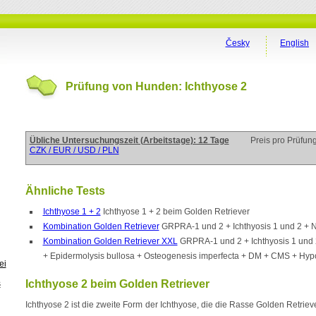
Česky
English
Prüfung von Hunden: Ichthyose 2
Übliche Untersuchungszeit (Arbeitstage): 12 Tage
Preis pro Prüfun
CZK / EUR / USD / PLN
Ähnliche Tests
Ichthyose 1 + 2
Ichthyose 1 + 2 beim Golden Retriever
Kombination Golden Retriever
GRPRA-1 und 2 + Ichthyosis 1 und 2 +
Kombination Golden Retriever XXL
GRPRA-1 und 2 + Ichthyosis 1 und
+ Epidermolysis bullosa + Osteogenesis imperfecta + DM + CMS + Hyp
ei
Ichthyose 2 beim Golden Retriever
s
Ichthyose 2 ist die zweite Form der Ichthyose, die die Rasse Golden Retrieve