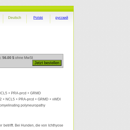
Deutsch
Polski
русский
g:
56.00 $
ohne MwSt
 NCL5 + PRA-prcd + GRMD
 2 + NCL5 + PRA-prcd + GRMD + vWDI
omyelinating polyneuropathy
r betrifft. Bei Hunden, die von Ichthyose