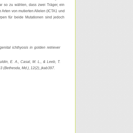
ar so zu wählen, dass zwei Träger, ein
e Arten von mutierten Allelen (ICTA1 und
ypen für beide Mutationen sind jedoch
nital ichthyosis in golden retriever
uldin, E. A., Casal, M. L., & Leeb, T.
3 (Bethesda, Md.), 12(2), jkab397.