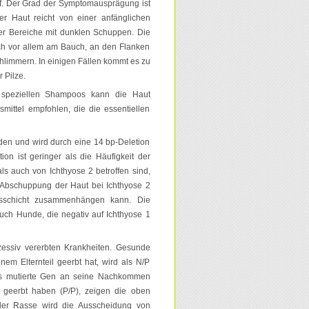
auf. Der Grad der Symptomausprägung ist
er Haut reicht von einer anfänglichen
rer Bereiche mit dunklen Schuppen. Die
ch vor allem am Bauch, an den Flanken
limmern. In einigen Fällen kommt es zu
 Pilze.
t speziellen Shampoos kann die Haut
mittel empfohlen, die die essentiellen
nden und wird durch eine 14 bp-Deletion
on ist geringer als die Häufigkeit der
ls auch von Ichthyose 2 betroffen sind,
 Abschuppung der Haut bei Ichthyose 2
misschicht zusammenhängen kann. Die
uch Hunde, die negativ auf Ichthyose 1
zessiv vererbten Krankheiten. Gesunde
em Elternteil geerbt hat, wird als N/P
das mutierte Gen an seine Nachkommen
 geerbt haben (P/P), zeigen die oben
der Rasse wird die Ausscheidung von