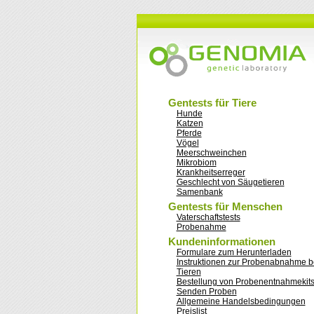
Gentests für Tiere
Hunde
Katzen
Pferde
Vögel
Meerschweinchen
Mikrobiom
Krankheitserreger
Geschlecht von Säugetieren
Samenbank
Gentests für Menschen
Vaterschaftstests
Probenahme
Kundeninformationen
Formulare zum Herunterladen
Instruktionen zur Probenabnahme b
Tieren
Bestellung von Probenentnahmekit
Senden Proben
Allgemeine Handelsbedingungen
Preislist