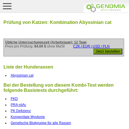
Prüfung von Katzen: Kombination Abyssinian cat
Übliche Untersuchungszeit (Arbeitstage): 12 Tage
Preis pro Prüfung:
84.00 $
ohne MwSt
CZK / EUR / USD / PLN
Liste der Hunderassen
Abyssinian cat
Bei der Bestellung von diesem Kombi-Test werden
folgende Basistests durchgeführt:
PKD
PRA-rdAc
PK Defizienz
Kongenitale Myotonie
Genetische Blutgruppe für alle Rassen