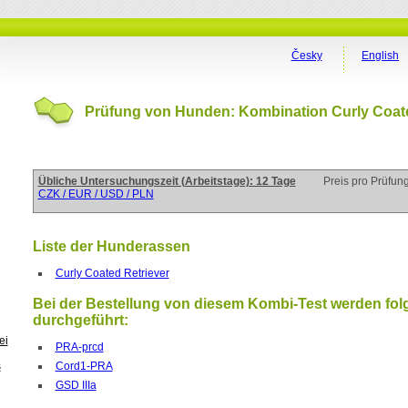
Česky
English
Prüfung von Hunden: Kombination Curly Coate
Übliche Untersuchungszeit (Arbeitstage): 12 Tage
Preis pro Prüfun
CZK / EUR / USD / PLN
Liste der Hunderassen
Curly Coated Retriever
Bei der Bestellung von diesem Kombi-Test werden fol
durchgeführt:
ei
PRA-prcd
Cord1-PRA
s
GSD IIIa