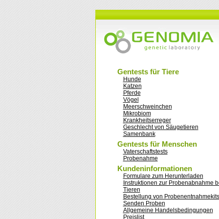
Gentests für Tiere
Hunde
Katzen
Pferde
Vögel
Meerschweinchen
Mikrobiom
Krankheitserreger
Geschlecht von Säugetieren
Samenbank
Gentests für Menschen
Vaterschaftstests
Probenahme
Kundeninformationen
Formulare zum Herunterladen
Instruktionen zur Probenabnahme b
Tieren
Bestellung von Probenentnahmekit
Senden Proben
Allgemeine Handelsbedingungen
Preislist