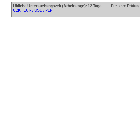
Übliche Untersuchungszeit (Arbeitstage): 12 Tage
Preis pro Prüfun
CZK / EUR / USD / PLN