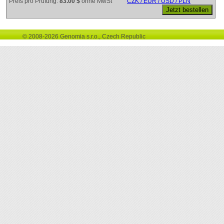
Preis pro Prüfung:
83.00 $
ohne MwSt
CZK / EUR / USD / PLN
© 2008-2026 Genomia s.r.o., Czech Republic