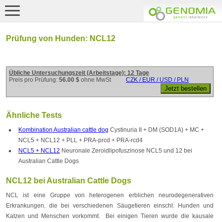
Prüfung von Hunden: NCL12
Übliche Untersuchungszeit (Arbeitstage): 12 Tage
Preis pro Prüfung:
56.00 $
ohne MwSt
CZK / EUR / USD / PLN
Ähnliche Tests
Kombination Australian cattle dog
Cystinuria II + DM (SOD1A) + MC +
NCL5 + NCL12 + PLL + PRA-prcd + PRA-rcd4
NCL5 + NCL12
Neuronale Zeroidlipofuszinose NCL5 und 12 bei
Australian Cattle Dogs
NCL12 bei Australian Cattle Dogs
NCL ist eine Gruppe von heterogenen erblichen neurodegenerativen
Erkrankungen, die bei verschiedenen Säugetieren einschl. Hunden und
Katzen und Menschen vorkommt. Bei einigen Tieren wurde die kausale