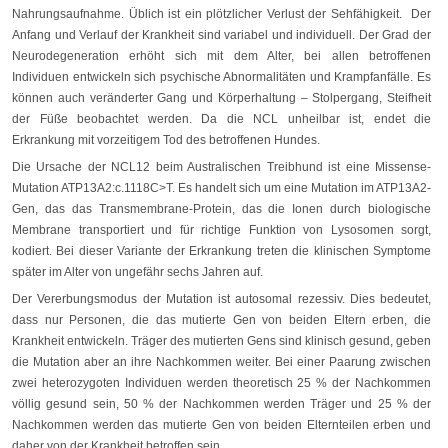
Nahrungsaufnahme. Üblich ist ein plötzlicher Verlust der Sehfähigkeit. Der
Anfang und Verlauf der Krankheit sind variabel und individuell. Der Grad der
Neurodegeneration erhöht sich mit dem Alter, bei allen betroffenen
Individuen entwickeln sich psychische Abnormalitäten und Krampfanfälle. Es
können auch veränderter Gang und Körperhaltung – Stolpergang, Steifheit
der Füße beobachtet werden. Da die NCL unheilbar ist, endet die
Erkrankung mit vorzeitigem Tod des betroffenen Hundes.
Die Ursache der NCL12 beim Australischen Treibhund ist eine Missense-
Mutation ATP13A2:c.1118C>T. Es handelt sich um eine Mutation im ATP13A2-
Gen, das das Transmembrane-Protein, das die Ionen durch biologische
Membrane transportiert und für richtige Funktion von Lysosomen sorgt,
kodiert. Bei dieser Variante der Erkrankung treten die klinischen Symptome
später im Alter von ungefähr sechs Jahren auf.
Der Vererbungsmodus der Mutation ist autosomal rezessiv. Dies bedeutet,
dass nur Personen, die das mutierte Gen von beiden Eltern erben, die
Krankheit entwickeln. Träger des mutierten Gens sind klinisch gesund, geben
die Mutation aber an ihre Nachkommen weiter. Bei einer Paarung zwischen
zwei heterozygoten Individuen werden theoretisch 25 % der Nachkommen
völlig gesund sein, 50 % der Nachkommen werden Träger und 25 % der
Nachkommen werden das mutierte Gen von beiden Elternteilen erben und
daher von der Krankheit betroffen sein.