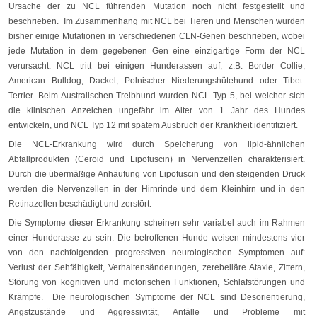
Ursache der zu NCL führenden Mutation noch nicht festgestellt und
beschrieben. Im Zusammenhang mit NCL bei Tieren und Menschen wurden
bisher einige Mutationen in verschiedenen CLN-Genen beschrieben, wobei
jede Mutation in dem gegebenen Gen eine einzigartige Form der NCL
verursacht. NCL tritt bei einigen Hunderassen auf, z.B. Border Collie,
American Bulldog, Dackel, Polnischer Niederungshütehund oder Tibet-
Terrier. Beim Australischen Treibhund wurden NCL Typ 5, bei welcher sich
die klinischen Anzeichen ungefähr im Alter von 1 Jahr des Hundes
entwickeln, und NCL Typ 12 mit spätem Ausbruch der Krankheit identifiziert.
Die NCL-Erkrankung wird durch Speicherung von lipid-ähnlichen
Abfallprodukten (Ceroid und Lipofuscin) in Nervenzellen charakterisiert.
Durch die übermäßige Anhäufung von Lipofuscin und den steigenden Druck
werden die Nervenzellen in der Hirnrinde und dem Kleinhirn und in den
Retinazellen beschädigt und zerstört.
Die Symptome dieser Erkrankung scheinen sehr variabel auch im Rahmen
einer Hunderasse zu sein. Die betroffenen Hunde weisen mindestens vier
von den nachfolgenden progressiven neurologischen Symptomen auf:
Verlust der Sehfähigkeit, Verhaltensänderungen, zerebelläre Ataxie, Zittern,
Störung von kognitiven und motorischen Funktionen, Schlafstörungen und
Krämpfe. Die neurologischen Symptome der NCL sind Desorientierung,
Angstzustände und Aggressivität, Anfälle und Probleme mit