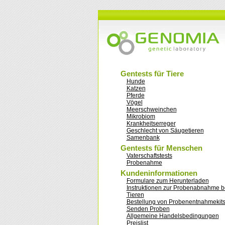
Gentests für Tiere
Hunde
Katzen
Pferde
Vögel
Meerschweinchen
Mikrobiom
Krankheitserreger
Geschlecht von Säugetieren
Samenbank
Gentests für Menschen
Vaterschaftstests
Probenahme
Kundeninformationen
Formulare zum Herunterladen
Instruktionen zur Probenabnahme b
Tieren
Bestellung von Probenentnahmekit
Senden Proben
Allgemeine Handelsbedingungen
Preislist