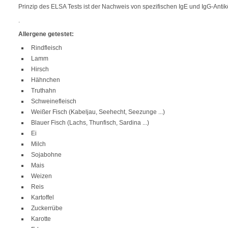
Prinzip des ELSA Tests ist der Nachweis von spezifischen IgE und IgG-Antik
.
Allergene getestet:
Rindfleisch
Lamm
Hirsch
Hähnchen
Truthahn
Schweinefleisch
Weißer Fisch (Kabeljau, Seehecht, Seezunge ...)
Blauer Fisch (Lachs, Thunfisch, Sardina ...)
Ei
Milch
Sojabohne
Mais
Weizen
Reis
Kartoffel
Zuckerrübe
Karotte