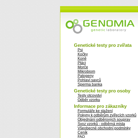
Genetické testy pro zvířata
Psi
Kočky
Koně
Ptáci
Morče
Mikrobiom
Patogeny
Pohlaví savců
Sperma banka
Genetické testy pro osoby
Testy otcovství
Odběr vzorku
Informace pro zákazníky
Formuláře ke stažení
Pokyny k odběrům zvířecích vzorků
Objednání odběrových souprav
Svoz vzorků - odběrná místa
Všeobecné obchodní podmínky
Ceník
FAQ