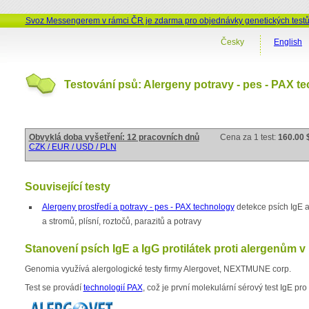
Svoz Messengerem v rámci ČR je zdarma pro objednávky genetických test
Česky
English
Testování psů: Alergeny potravy - pes - PAX t
Obvyklá doba vyšetření: 12 pracovních dnů
Cena za 1 test:
160.00 
CZK / EUR / USD / PLN
Související testy
Alergeny prostředí a potravy - pes - PAX technology
detekce psích IgE a 
a stromů, plísní, roztočů, parazitů a potravy
Stanovení psích IgE a IgG protilátek proti alergenům v
Genomia využívá alergologické testy firmy Alergovet, NEXTMUNE corp.
Test se provádí
technologií PAX
, což je první molekulární sérový test IgE pro