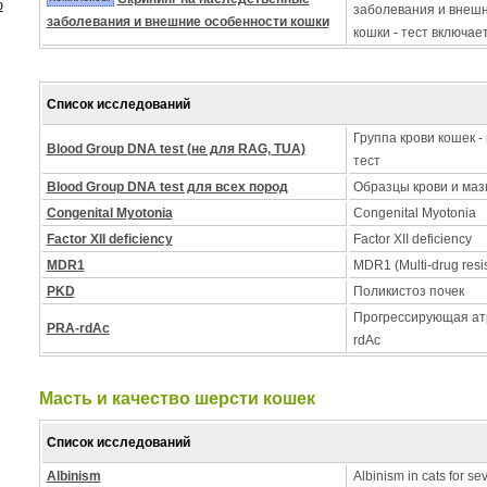
ю
заболевания и внеш
заболевания и внешние особенности кошки
кошки - тест включае
Список исследований
Группа крови кошек -
Blood Group DNA test (не для RAG, TUA)
тест
Blood Group DNA test для всех пород
Образцы крови и мазк
Congenital Myotonia
Congenital Myotonia
Factor XII deficiency
Factor XII deficiency
MDR1
MDR1 (Multi-drug resi
PKD
Поликистоз почек
Прогрессирующая ат
PRA-rdAc
rdAc
Масть и качество шерсти кошек
Список исследований
Albinism
Albinism in cats for se