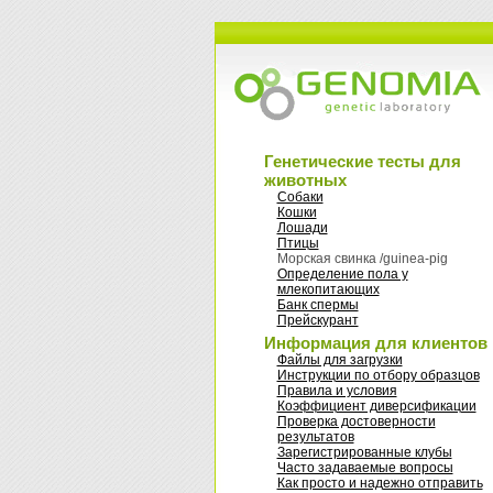
Генетические тесты для
животных
Собаки
Кошки
Лошади
Птицы
Морская свинка /guinea-pig
Oпределение пола у
млекопитающих
Банк спермы
Прейскурант
Информация для клиентов
Файлы для загрузки
Инструкции по отбору образцов
Правила и условия
Коэффициент диверсификации
Проверка достоверности
результатов
Зарегистрированные клубы
Часто задаваемые вопросы
Как просто и надежно отправить