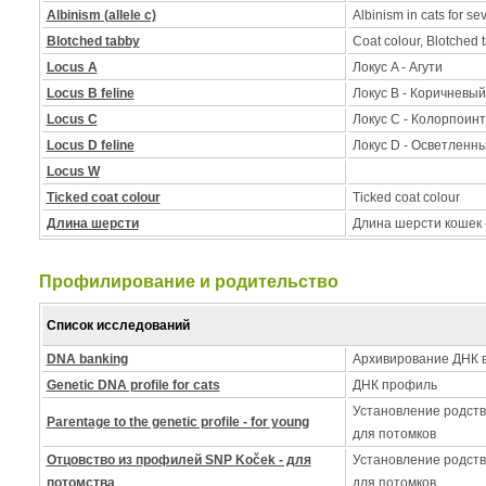
Albinism (allele c)
Albinism in cats for se
Blotched tabby
Coat colour, Blotched 
Locus A
Локус A - Агути
Locus B feline
Локус B - Коричневый
Locus C
Локус C - Колорпоинт
Locus D feline
Локус D - Осветленн
Locus W
Ticked coat colour
Ticked coat colour
Длина шерсти
Длина шерсти кошек 
Профилирование и pодительство
Список исследований
DNA banking
Архивирование ДНК в
Genetic DNA profile for cats
ДНК профиль
Установление родств
Parentage to the genetic profile - for young
для потомков
Отцовство из профилей SNP Koček - для
Установление родств
потомства
для потомков