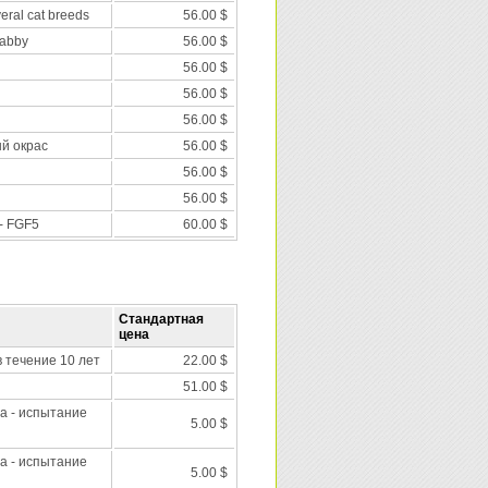
veral cat breeds
56.00 $
tabby
56.00 $
56.00 $
56.00 $
56.00 $
ый окрас
56.00 $
56.00 $
56.00 $
- FGF5
60.00 $
Стандартная
цена
 течение 10 лет
22.00 $
51.00 $
а - испытание
5.00 $
а - испытание
5.00 $