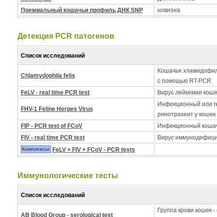
Премиальный кошачьи профиль ДНК SNP
новизна
Детекция PCR патогенов
Список исследований
Кошачья хламидофил
Chlamydophila felis
с помощью RT-PCR
FeLV - real time PCR test
Вирус лейкемии коше
Инфекционный или г
FHV-1 Feline Herpes Virus
ринотрахеит у кошек
FIP - PCR test of FCoV
Инфекционный кошач
FIV - real time PCR test
Вирус иммунодефици
Комплексы
FeLV + FIV + FCoV - PCR tests
Иммунологические тесты
Список исследований
Группа крови кошек -
AB Blood Group - serological test