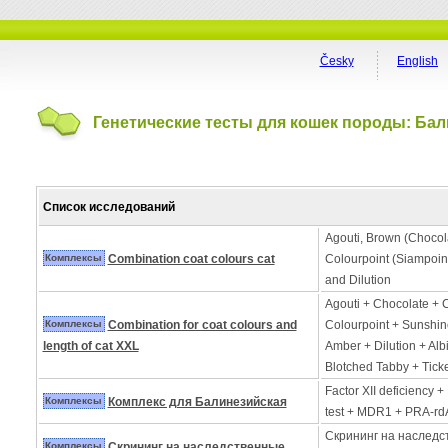
Česky
English
Генетические тесты для кошек породы: Ба
Список исследований
Agouti, Brown (Choco
Комплексы
Combination coat colours cat
Colourpoint (Siampoin
and Dilution
Agouti + Chocolate +
Комплексы
Combination for coat colours and
Colourpoint + Sunshin
length of cat XXL
Amber + Dilution + Alb
Blotched Tabby + Tick
Factor XII deficiency
Комплексы
Комплекс для Балинезийская
test + MDR1 + PRA-rd
Скрининг на наследс
Комплексы
Скрининг на наследственные