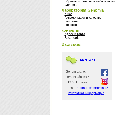
образцы из России в лаборатори
Genomia
Лаборатория Genomia
о нас
Аккредитация и качество
рейтинги
Новости
контакты
Адрес и карта
Facebook
Ваш заказ
контакт
Genomia s.r.o.
Republikánská 6
312 00 Плзень
e-mail:
laborator@genomia.cz
»
контактная информация