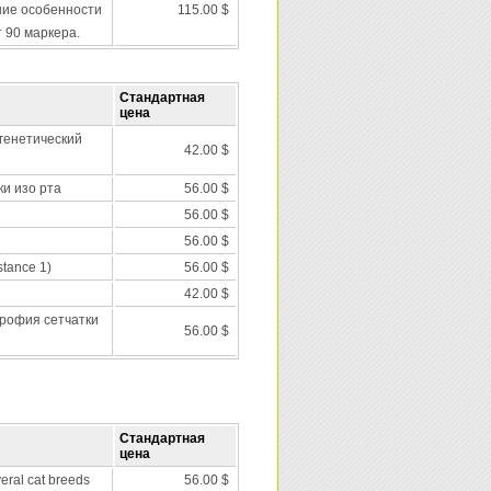
ние особенности
115.00 $
т 90 маркера.
Стандартная
цена
 генетический
42.00 $
и изо рта
56.00 $
56.00 $
56.00 $
stance 1)
56.00 $
42.00 $
рофия сетчатки
56.00 $
Стандартная
цена
veral cat breeds
56.00 $