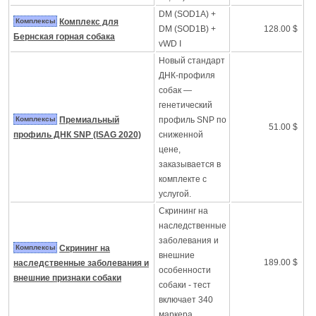
DM (SOD1A) +
Комплексы
Комплекс для
DM (SOD1B) +
128.00 $
Бернская горная собака
vWD I
Новый стандарт
ДНК-профиля
собак —
генетический
Комплексы
Премиальный
профиль SNP по
51.00 $
профиль ДНК SNP (ISAG 2020)
сниженной
цене,
заказывается в
комплекте с
услугой.
Скрининг на
наследственные
заболевания и
Комплексы
Скрининг на
внешние
189.00 $
наследственные заболевания и
особенности
внешние признаки собаки
собаки - тест
включает 340
маркера.