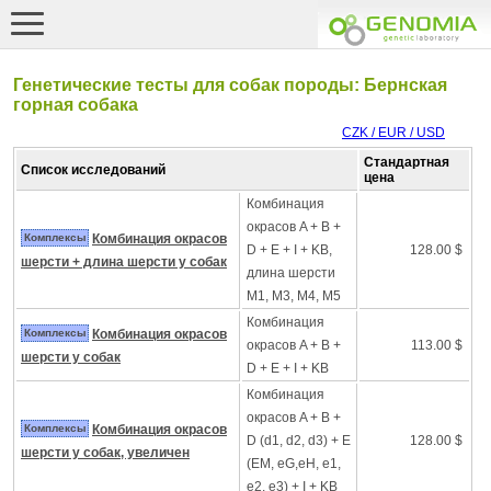
Генетические тесты для собак породы: Бернская
горная собака
CZK / EUR / USD
Стандартная
Список исследований
цена
Комбинация
окрасов A + B +
Комплексы
Комбинация окрасов
D + E + I + KB,
128.00 $
шерсти + длина шерсти у собак
длина шерсти
M1, M3, M4, M5
Комбинация
Комплексы
Комбинация окрасов
окрасов A + B +
113.00 $
шерсти у собак
D + E + I + KB
Комбинация
окрасов A + B +
Комплексы
Комбинация окрасов
D (d1, d2, d3) + E
128.00 $
шерсти у собак, увеличен
(EM, eG,eH, e1,
e2, e3) + I + KB