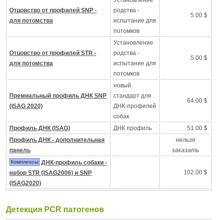
Установление
Отцовство от профилей SNP -
родства -
5.00 $
для потомства
испытание для
потомков
Установление
Отцовство от профилей STR -
родства -
5.00 $
для потомства
испытание для
потомков
новый
Премиальный профиль ДНК SNP
стандарт для
64.00 $
(ISAG 2020)
ДНК-профилей
собак
Профиль ДНК (ISAG)
ДНК профиль
51.00 $
Профиль ДНК - дополнительная
нельзя
панель
заказать
Комплексы
ДНК-профиль собаки -
102.00 $
набор STR (ISAG2006) и SNP
(ISAG2020)
Детекция PCR патогенов