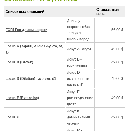
Стандартная
Список исследований
цена
Длина у
шерсти собак -
FGF5 Ген длины шерсти
56.00 $
тест для
многих пород
Locus A (Agouti, Alleles Ay, aw, at,
Локус A - агути
49.00 $
a)
Локус B -
Locus B (Brown)
49.00 $
коричневый
Локус D -
Locus D (Dilution) - аллель d1
осветленный,
49.00 $
аллель d1
Локус Е -
Locus E (Extension)
распределение
49.00 $
цвета
Локус K -
Locus K
доминантный
49.00 $
черный
Локус M -