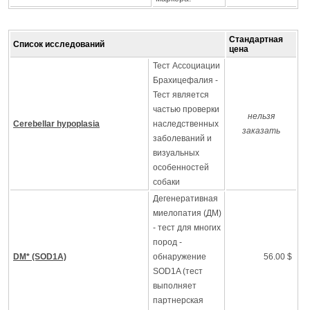
Стандартная
Список исследований
цена
Тест Ассоциации
Брахицефалия -
Тест является
частью проверки
нельзя
Cerebellar hypoplasia
наследственных
заказать
заболеваний и
визуальных
особенностей
собаки
Дегенеративная
миелопатия (ДМ)
- тест для многих
пород -
DM* (SOD1A)
обнаружение
56.00 $
SOD1A (тест
выполняет
партнерская