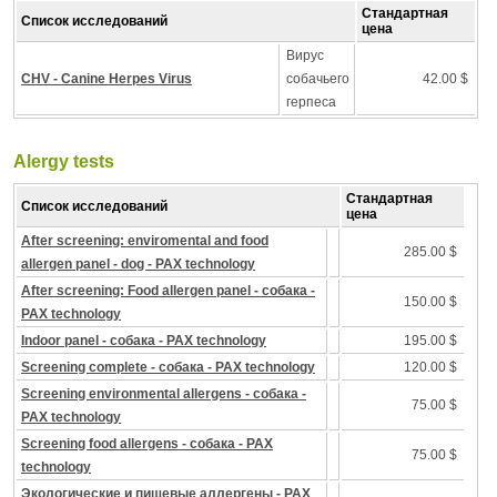
Стандартная
Список исследований
цена
Вирус
CHV - Canine Herpes Virus
собачьего
42.00 $
герпеса
Alergy tests
Стандартная
Список исследований
цена
After screening: enviromental and food
285.00 $
allergen panel - dog - PAX technology
After screening: Food allergen panel - собака -
150.00 $
PAX technology
Indoor panel - собака - PAX technology
195.00 $
Screening complete - собака - PAX technology
120.00 $
Screening environmental allergens - собака -
75.00 $
PAX technology
Screening food allergens - собака - PAX
75.00 $
technology
Экологические и пищевые аллергены - PAX