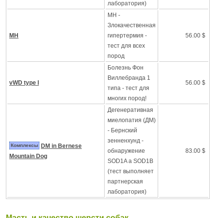
лаборатория)
MH -
Злокачественная
MH
гипертермия -
56.00 $
тест для всех
пород
Болезнь Фон
Виллебранда 1
vWD type I
56.00 $
типа - тест для
многих пород!
Дегенеративная
миелопатия (ДМ)
- Бернский
зенненхунд -
Комплексы
DM in Bernese
обнаружение
83.00 $
Mountain Dog
SOD1A a SOD1B
(тест выполняет
партнерская
лаборатория)
Масть и качество шерсти собак