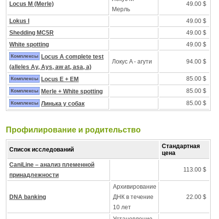
Locus M (Merle)
49.00 $
Mерль
Lokus I
49.00 $
Shedding MC5R
49.00 $
White spotting
49.00 $
Комплексы
Locus A complete test
Локус A - агути
94.00 $
(alleles Ay, Ays, aw at, asa, a)
85.00 $
Комплексы
Locus E + EM
85.00 $
Комплексы
Merle + White spotting
85.00 $
Комплексы
Линька у собак
Профилирование и pодительство
Стандартная
Список исследований
цена
CaniLine – анализ племенной
113.00 $
принадлежности
Архивирование
DNA banking
ДНК в течение
22.00 $
10 лет