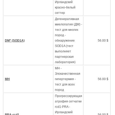
Ирландский
красно-белый
сеттер
Дегенеративная
миелопатия (ДМ) -
тест для многих
пород -
DM* (SOD1A)
обнаружение
56.00 $
SOD1A (тест
выполняет
партнерская
лаборатория)
MH -
Злокачественная
MH
гипертермия -
56.00 $
тест для всех
пород
Прогрессирующая
атрофия сетчатки
rcd1-PRA -
Ирландский
PRA-rcd1
56.00 $