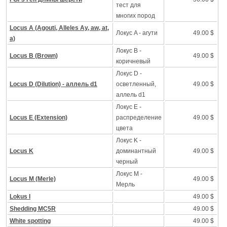
тест для
многих пород
Locus A (Agouti, Alleles Ay, aw, at,
Локус A - агути
49.00 $
a)
Локус B -
Locus B (Brown)
49.00 $
коричневый
Локус D -
Locus D (Dilution) - аллель d1
осветленный,
49.00 $
аллель d1
Локус Е -
Locus E (Extension)
распределение
49.00 $
цвета
Локус K -
Locus K
доминантный
49.00 $
черный
Локус M -
Locus M (Merle)
49.00 $
Mерль
Lokus I
49.00 $
Shedding MC5R
49.00 $
White spotting
49.00 $