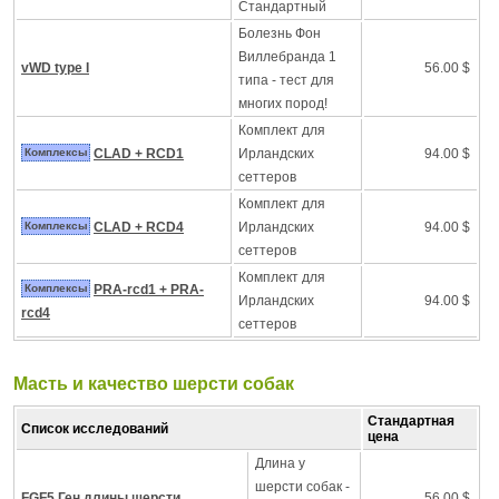
Стандартный
Болезнь Фон
Виллебранда 1
vWD type I
56.00 $
типа - тест для
многих пород!
Комплект для
Комплексы
CLAD + RCD1
Ирландских
94.00 $
сеттеров
Комплект для
Комплексы
CLAD + RCD4
Ирландских
94.00 $
сеттеров
Комплект для
Комплексы
PRA-rcd1 + PRA-
Ирландских
94.00 $
rcd4
сеттеров
Масть и качество шерсти собак
Стандартная
Список исследований
цена
Длина у
шерсти собак -
FGF5 Ген длины шерсти
56.00 $