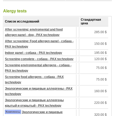
Alergy tests
Стандартная
Список исследований
цена
After screening: enviromental and food
285.00 $
allergen panel - dog - PAX technology
After screening: Food allergen panel - собака -
150.00 $
PAX technology
Indoor panel - собака - PAX technology
195.00 $
Screening complete - собака - PAX technology
120.00 $
Screening environmental allergens - собака -
75.00 $
PAX technology
Screening food allergens - собака - PAX
75.00 $
technology
Экологические и пищевые аллергены - PAX
160.00 $
technology
Экологические и пищевые аллергены
220.00 $
крытый и открытый - PAX technology
Комплексы
Экологические и пищевые
320.00 $