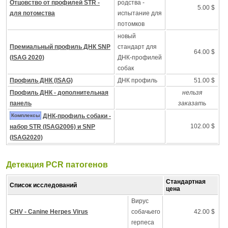
Отцовство от профилей STR -
родства -
5.00 $
для потомства
испытание для
потомков
новый
Премиальный профиль ДНК SNP
стандарт для
64.00 $
(ISAG 2020)
ДНК-профилей
собак
Профиль ДНК (ISAG)
ДНК профиль
51.00 $
Профиль ДНК - дополнительная
нельзя
панель
заказать
Комплексы
ДНК-профиль собаки -
102.00 $
набор STR (ISAG2006) и SNP
(ISAG2020)
Детекция PCR патогенов
Стандартная
Список исследований
цена
Вирус
CHV - Canine Herpes Virus
собачьего
42.00 $
герпеса