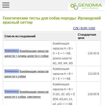
Генетические тесты для собак породы: Ирландский
красный сеттер
CZK / EUR / USD
Стандартная
Список исследований
цена
Комбинация
окрасов A + B +
Комплексы
Комбинация окрасов
D + E + I + KB,
128.00 $
шерсти + длина шерсти у собак
длина шерсти
M1, M3, M4, M5
Комбинация
Комплексы
Комбинация окрасов
окрасов A + B +
113.00 $
шерсти у собак
D + E + I + KB
Комбинация
окрасов A + B +
Комплексы
Комбинация окрасов
D (d1, d2, d3) + E
128.00 $
шерсти у собак, увеличен
(EM, eG,eH, e1,
e2, e3) + I + KB