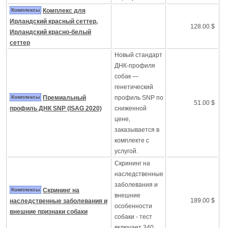
Комплексы
Комплекс для
Ирландский красный сеттер,
128.00 $
Ирландский красно-белый
сеттер
Новый стандарт
ДНК-профиля
собак —
генетический
Комплексы
Премиальный
профиль SNP по
51.00 $
профиль ДНК SNP (ISAG 2020)
сниженной
цене,
заказывается в
комплекте с
услугой.
Скрининг на
наследственные
заболевания и
Комплексы
Скрининг на
внешние
189.00 $
наследственные заболевания и
особенности
внешние признаки собаки
собаки - тест
включает 340