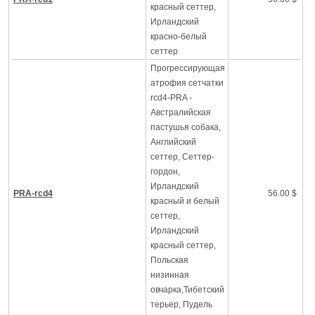
красный сеттер,
Ирландский
красно-белый
сеттер
Прогрессирующая
атрофия сетчатки
rcd4-PRA -
Австралийская
пастушья собака,
Английский
сеттер, Сеттер-
гордон,
Ирландский
PRA-rcd4
56.00 $
красный и белый
сеттер,
Ирландский
красный сеттер,
Польская
низинная
овчарка,Тибетский
терьер, Пудель