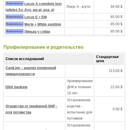
Комплексы
Locus A complete test
Локус A - агути
94.00 $
(alleles Ay, Ays, aw at, asa, a)
85.00 $
Комплексы
Locus E + EM
85.00 $
Комплексы
Merle + White spotting
85.00 $
Комплексы
Линька у собак
Профилирование и pодительство
Стандартная
Список исследований
цена
CaniLine – анализ племенной
113.00 $
принадлежности
Архивирование
DNA banking
ДНК в течение
22.00 $
10 лет
Установление
Отцовство от профилей SNP -
родства -
5.00 $
для потомства
испытание для
потомков
Установление