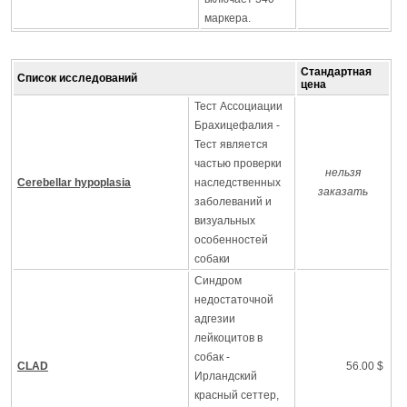
маркера.
Стандартная
Список исследований
цена
Тест Ассоциации
Брахицефалия -
Тест является
частью проверки
нельзя
Cerebellar hypoplasia
наследственных
заказать
заболеваний и
визуальных
особенностей
собаки
Синдром
недостаточной
адгезии
лейкоцитов в
собак -
CLAD
56.00 $
Ирландский
красный сеттер,