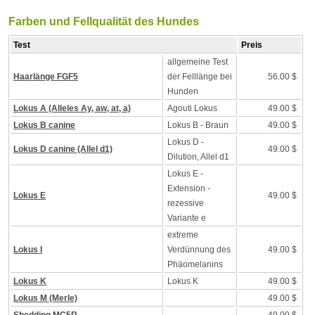
Farben und Fellqualität des Hundes
Test
Preis
allgemeine Test
Haarlänge FGF5
der Felllänge bei
56.00 $
Hunden
Lokus A (Alleles Ay, aw, at, a)
Agouti Lokus
49.00 $
Lokus B canine
Lokus B - Braun
49.00 $
Lokus D -
Lokus D canine (Allel d1)
49.00 $
Dilution, Allel d1
Lokus E -
Extension -
Lokus E
49.00 $
rezessive
Variante e
extreme
Lokus I
Verdünnung des
49.00 $
Phäomelanins
Lokus K
Lokus K
49.00 $
Lokus M (Merle)
49.00 $