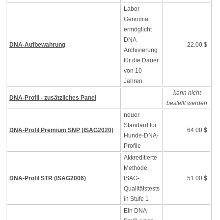
Labor
Genomia
ermöglicht
DNA-
DNA-Aufbewahrung
22.00 $
Archivierung
für die Dauer
von 10
Jahren.
kann nicht
DNA-Profil - zusätzliches Panel
bestellt werden
neuer
Standard für
DNA-Profil Premium SNP (ISAG2020)
64.00 $
Hunde-DNA-
Profile
Akkreditierte
Methode,
DNA-Profil STR (ISAG2006)
ISAG-
51.00 $
Qualitätstests
in Stufe 1
Ein DNA-