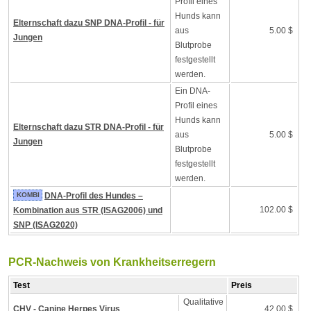
Profil eines
Hunds kann
Elternschaft dazu SNP DNA-Profil - für
aus
5.00 $
Jungen
Blutprobe
festgestellt
werden.
Ein DNA-
Profil eines
Hunds kann
Elternschaft dazu STR DNA-Profil - für
aus
5.00 $
Jungen
Blutprobe
festgestellt
werden.
KOMBI
DNA-Profil des Hundes –
102.00 $
Kombination aus STR (ISAG2006) und
SNP (ISAG2020)
PCR-Nachweis von Krankheitserregern
Test
Preis
Qualitative
CHV - Canine Herpes Virus
42.00 $