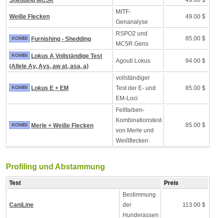
Shedding MC5R
49.00 $
MITF-
Weiße Flecken
49.00 $
Genanalyse
RSPO2 und
85.00 $
KOMBI
Furnishing - Shedding
MC5R Gens
KOMBI
Lokus A Vollständige Test
Agouti Lokus
94.00 $
(Allele Ay, Ays, aw at, asa, a)
vollständiger
KOMBI
Lokus E + EM
Test der E- und
85.00 $
EM-Loci
Fellfarben-
Kombinationstest
85.00 $
KOMBI
Merle + Weiße Flecken
von Merle und
Weißflecken
Profiling und Abstammung
Test
Preis
Bestimmung
CaniLine
der
113.00 $
Hunderassen