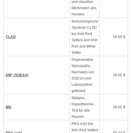
und visuellen
Merkmalen des
Hundes
Immunologische
Syndrom CLAD
bei Irish Red
CLAD
56.00 $
Setters and Irish
Red and White
Setter
Degenerative
Myelopathy -
Nachweis von
DM* (SOD1A)
56.00 $
SOD1A (von
Laborpartner
getestet)
Maligne
Hyperthermie -
MH
56.00 $
Test für alle
Rassen
PRA-rcd1 bei
Irish Red Setters