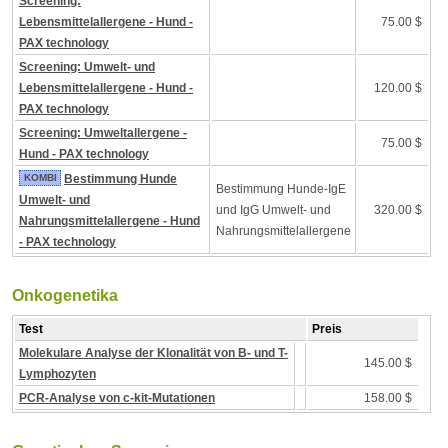
Screening:
Lebensmittelallergene - Hund -
75.00 $
PAX technology
Screening: Umwelt- und
Lebensmittelallergene - Hund -
120.00 $
PAX technology
Screening: Umweltallergene -
75.00 $
Hund - PAX technology
KOMBI
Bestimmung Hunde
Bestimmung Hunde-IgE
Umwelt- und
und IgG Umwelt- und
320.00 $
Nahrungsmittelallergene - Hund
Nahrungsmittelallergene
- PAX technology
Onkogenetika
Test
Preis
Molekulare Analyse der Klonalität von B- und T-
145.00 $
Lymphozyten
PCR-Analyse von c-kit-Mutationen
158.00 $