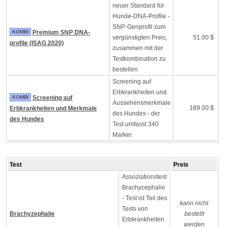
neuer Standard für
Hunde-DNA-Profile -
SNP-Genprofil zum
KOMBI
Premium SNP DNA-
vergünstigten Preis,
51.00 $
profile (ISAG 2020)
zusammen mit der
Testkombination zu
bestellen
Screening auf
Erbkrankheiten und
KOMBI
Screening auf
Aussehensmerkmale
189.00 $
Erbkrankheiten und Merkmale
des Hundes - der
des Hundes
Test umfasst 340
Marker
Test
Preis
Assoziationstest
Brachycephalie
- Test ist Teil des
kann nicht
Tests von
Brachyzephalie
bestellt
Erbkrankheiten
werden