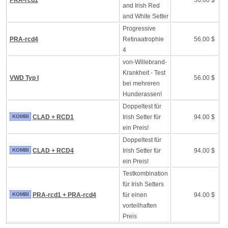
PRA-rcd1
56.00 $
and Irish Red
and White Setter
Progressive
PRA-rcd4
Retinaatrophie
56.00 $
4
von-Willebrand-
Krankheit - Test
VWD Typ I
56.00 $
bei mehreren
Hunderassen!
Doppeltest für
KOMBI
CLAD + RCD1
Irish Setter für
94.00 $
ein Preis!
Doppeltest für
KOMBI
CLAD + RCD4
Irish Setter für
94.00 $
ein Preis!
Testkombination
für Irish Setters
KOMBI
PRA-rcd1 + PRA-rcd4
für einen
94.00 $
vorteilhaften
Preis