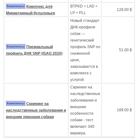
BTPKD + LAD +
Комплексы
Комплекс для
128.00 $
LP + PLL
Миниатюрный бультерьер
Новый стандарт
ДНК-профиля
собак —
генетический
Комплексы
Премиальный
профиль SNP по
51.00 $
профиль ДНК SNP (ISAG 2020)
сниженной
цене,
заказывается в
комплекте с
услугой.
Скрининг на
наследственные
заболевания и
Комплексы
Скрининг на
внешние
189.00 $
наследственные заболевания и
особенности
внешние признаки собаки
собаки - тест
включает 340
маркера.