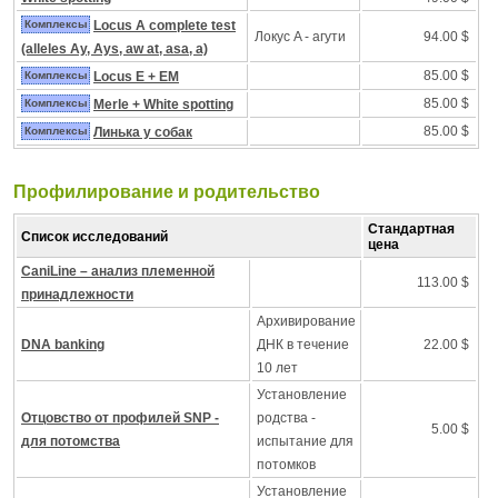
Комплексы
Locus A complete test
Локус A - агути
94.00 $
(alleles Ay, Ays, aw at, asa, a)
85.00 $
Комплексы
Locus E + EM
85.00 $
Комплексы
Merle + White spotting
85.00 $
Комплексы
Линька у собак
Профилирование и pодительство
Стандартная
Список исследований
цена
CaniLine – анализ племенной
113.00 $
принадлежности
Архивирование
DNA banking
ДНК в течение
22.00 $
10 лет
Установление
Отцовство от профилей SNP -
родства -
5.00 $
для потомства
испытание для
потомков
Установление