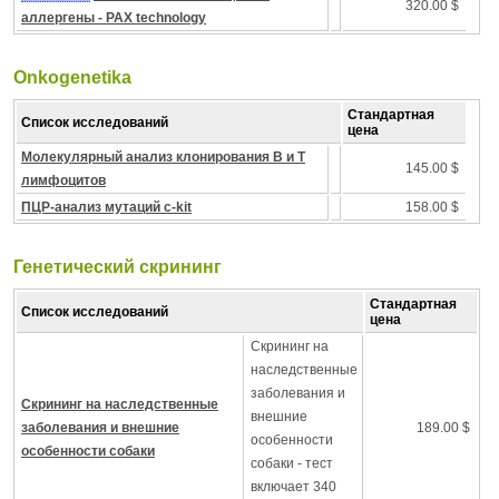
320.00 $
аллергены - PAX technology
Onkogenetika
Стандартная
Список исследований
цена
Молекулярный анализ клонирования B и T
145.00 $
лимфоцитов
ПЦР-анализ мутаций c-kit
158.00 $
Генетический скрининг
Стандартная
Список исследований
цена
Скрининг на
наследственные
заболевания и
Скрининг на наследственные
внешние
заболевания и внешние
189.00 $
особенности
особенности собаки
собаки - тест
включает 340