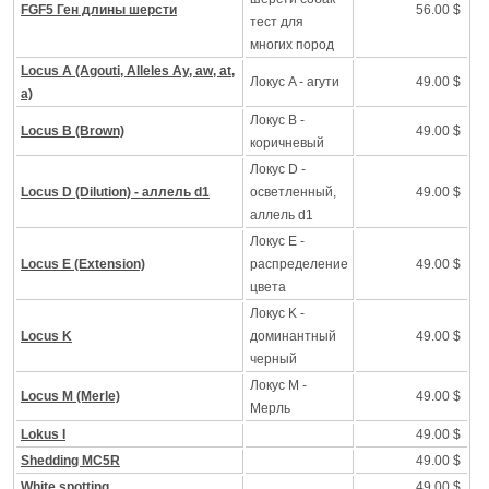
FGF5 Ген длины шерсти
56.00 $
тест для
многих пород
Locus A (Agouti, Alleles Ay, aw, at,
Локус A - агути
49.00 $
a)
Локус B -
Locus B (Brown)
49.00 $
коричневый
Локус D -
Locus D (Dilution) - аллель d1
осветленный,
49.00 $
аллель d1
Локус Е -
Locus E (Extension)
распределение
49.00 $
цвета
Локус K -
Locus K
доминантный
49.00 $
черный
Локус M -
Locus M (Merle)
49.00 $
Mерль
Lokus I
49.00 $
Shedding MC5R
49.00 $
White spotting
49.00 $