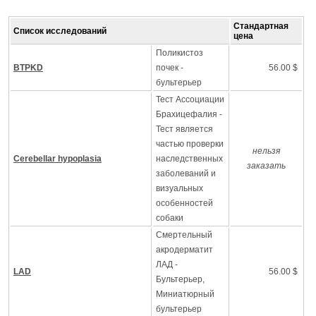
Стандартная
Список исследований
цена
Поликистоз
BTPKD
почек -
56.00 $
бультерьер
Тест Ассоциации
Брахицефалия -
Тест является
частью проверки
нельзя
Cerebellar hypoplasia
наследственных
заказать
заболеваний и
визуальных
особенностей
собаки
Смертельный
акродерматит
ЛАД -
LAD
56.00 $
Бультерьер,
Миниатюрный
бультерьер