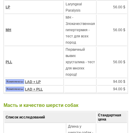
Laryngeal
LP
56.00 $
Paralysis
MH -
Злокачественная
MH
гипертермия -
56.00 $
тест для всех
пород
Первичный
вывих
PLL
хрусталика - тест
56.00 $
для многих
пород!
94.00 $
Комплексы
LAD + LP
94.00 $
Комплексы
LAD + PLL
Масть и качество шерсти собак
Стандартная
Список исследований
цена
Длина у
шерсти собак -