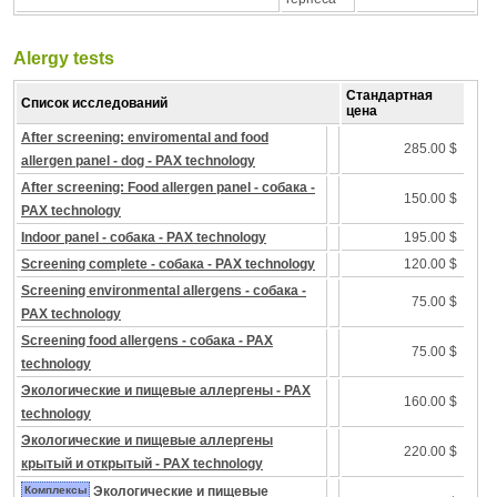
Alergy tests
Стандартная
Список исследований
цена
After screening: enviromental and food
285.00 $
allergen panel - dog - PAX technology
After screening: Food allergen panel - собака -
150.00 $
PAX technology
Indoor panel - собака - PAX technology
195.00 $
Screening complete - собака - PAX technology
120.00 $
Screening environmental allergens - собака -
75.00 $
PAX technology
Screening food allergens - собака - PAX
75.00 $
technology
Экологические и пищевые аллергены - PAX
160.00 $
technology
Экологические и пищевые аллергены
220.00 $
крытый и открытый - PAX technology
Комплексы
Экологические и пищевые