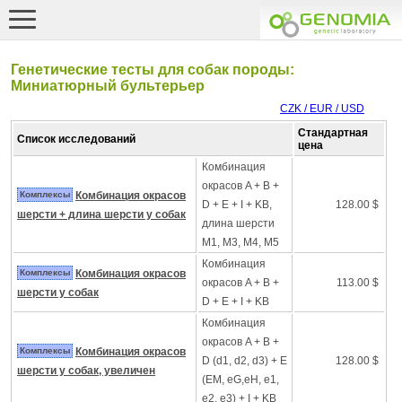
Генетические тесты для собак породы:
Миниатюрный бультерьер
CZK / EUR / USD
Стандартная
Список исследований
цена
Комбинация
окрасов A + B +
Комплексы
Комбинация окрасов
D + E + I + KB,
128.00 $
шерсти + длина шерсти у собак
длина шерсти
M1, M3, M4, M5
Комбинация
Комплексы
Комбинация окрасов
окрасов A + B +
113.00 $
шерсти у собак
D + E + I + KB
Комбинация
окрасов A + B +
Комплексы
Комбинация окрасов
D (d1, d2, d3) + E
128.00 $
шерсти у собак, увеличен
(EM, eG,eH, e1,
e2, e3) + I + KB