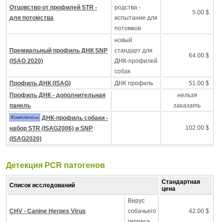
Отцовство от профилей STR -
родства -
5.00 $
для потомства
испытание для
потомков
новый
Премиальный профиль ДНК SNP
стандарт для
64.00 $
(ISAG 2020)
ДНК-профилей
собак
Профиль ДНК (ISAG)
ДНК профиль
51.00 $
Профиль ДНК - дополнительная
нельзя
панель
заказать
Комплексы
ДНК-профиль собаки -
102.00 $
набор STR (ISAG2006) и SNP
(ISAG2020)
Детекция PCR патогенов
Стандартная
Список исследований
цена
Вирус
CHV - Canine Herpes Virus
собачьего
42.00 $
герпеса