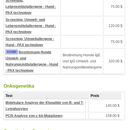
Screening:
Lebensmittelallergene - Hund -
75.00 $
PAX technology
Screening: Umwelt- und
Lebensmittelallergene - Hund -
120.00 $
PAX technology
Screening: Umweltallergene -
75.00 $
Hund - PAX technology
KOMBI
Bestimmung Hunde
Bestimmung Hunde-IgE
Umwelt- und
und IgG Umwelt- und
320.00 $
Nahrungsmittelallergene - Hund
Nahrungsmittelallergene
- PAX technology
Onkogenetika
Test
Preis
Molekulare Analyse der Klonalität von B- und T-
145.00 $
Lymphozyten
PCR-Analyse von c-kit-Mutationen
158.00 $