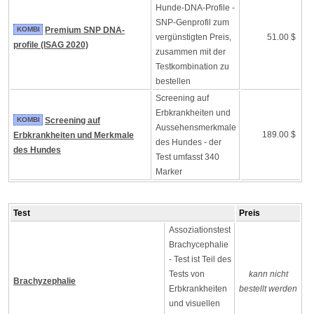
Hunde-DNA-Profile -
SNP-Genprofil zum
KOMBI
Premium SNP DNA-
vergünstigten Preis,
51.00 $
profile (ISAG 2020)
zusammen mit der
Testkombination zu
bestellen
Screening auf
Erbkrankheiten und
KOMBI
Screening auf
Aussehensmerkmale
189.00 $
Erbkrankheiten und Merkmale
des Hundes - der
des Hundes
Test umfasst 340
Marker
Test
Preis
Assoziationstest
Brachycephalie
- Test ist Teil des
Tests von
kann nicht
Brachyzephalie
Erbkrankheiten
bestellt werden
und visuellen