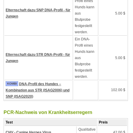
Profil eines
Hunds kann
Elternschaft dazu SNP DNA-Profil - für
aus
5.00 $
Jungen
Blutprobe
festgestellt
werden.
Ein DNA-
Profil eines
Hunds kann
Elternschaft dazu STR DNA-Profil - für
aus
5.00 $
Jungen
Blutprobe
festgestellt
werden.
KOMBI
DNA-Profil des Hundes –
102.00 $
Kombination aus STR (ISAG2006) und
SNP (ISAG2020)
PCR-Nachweis von Krankheitserregern
Test
Preis
Qualitative
CHV - Canine Herpes Virus
42.00 $