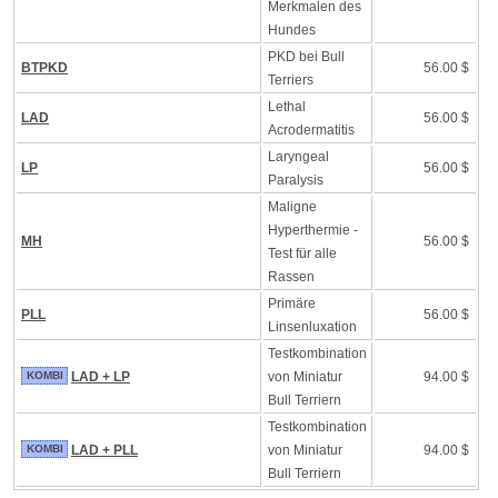
Merkmalen des
Hundes
PKD bei Bull
BTPKD
56.00 $
Terriers
Lethal
LAD
56.00 $
Acrodermatitis
Laryngeal
LP
56.00 $
Paralysis
Maligne
Hyperthermie -
MH
56.00 $
Test für alle
Rassen
Primäre
PLL
56.00 $
Linsenluxation
Testkombination
KOMBI
LAD + LP
von Miniatur
94.00 $
Bull Terriern
Testkombination
KOMBI
LAD + PLL
von Miniatur
94.00 $
Bull Terriern