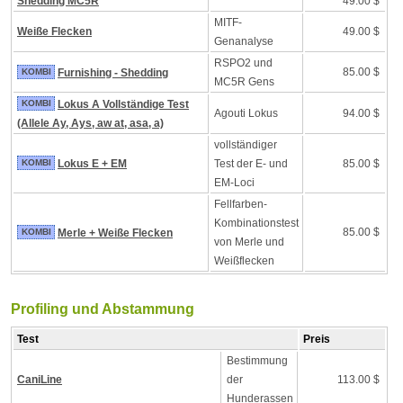
Shedding MC5R
49.00 $
MITF-
Weiße Flecken
49.00 $
Genanalyse
RSPO2 und
85.00 $
KOMBI
Furnishing - Shedding
MC5R Gens
KOMBI
Lokus A Vollständige Test
Agouti Lokus
94.00 $
(Allele Ay, Ays, aw at, asa, a)
vollständiger
KOMBI
Lokus E + EM
Test der E- und
85.00 $
EM-Loci
Fellfarben-
Kombinationstest
85.00 $
KOMBI
Merle + Weiße Flecken
von Merle und
Weißflecken
Profiling und Abstammung
Test
Preis
Bestimmung
CaniLine
der
113.00 $
Hunderassen