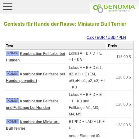
Gentests für Hunde der Rasse: Miniature Bull Terrier
CZK / EUR / USD / PLN
Test
Preis
Lokus A + B + D + E
KOMBI
Kombination Fellfarbe bei
113.00 $
+ I + KB
Hunden
Lokus A + B + D (d1,
KOMBI
Kombination Fellfarbe bei
d2, d3) + E (EM,
128.00 $
Hunden, erweitert
eG,eH, e1, e2, e3) + I
+ KB
Lokus A + B + D + E
KOMBI
Kombination Fellfarbe
+ I + KB und
128.00 $
und Felllänge bei Hunden
Felllänge M1, M3,
M4, M5
BTPKD + LAD + LP +
KOMBI
Kombination Miniature
128.00 $
PLL
Bull Terrier
neuer Standard für