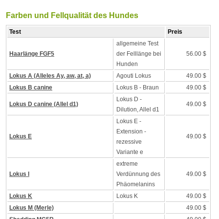
Farben und Fellqualität des Hundes
Test
Preis
allgemeine Test
Haarlänge FGF5
der Felllänge bei
56.00 $
Hunden
Lokus A (Alleles Ay, aw, at, a)
Agouti Lokus
49.00 $
Lokus B canine
Lokus B - Braun
49.00 $
Lokus D -
Lokus D canine (Allel d1)
49.00 $
Dilution, Allel d1
Lokus E -
Extension -
Lokus E
49.00 $
rezessive
Variante e
extreme
Lokus I
Verdünnung des
49.00 $
Phäomelanins
Lokus K
Lokus K
49.00 $
Lokus M (Merle)
49.00 $