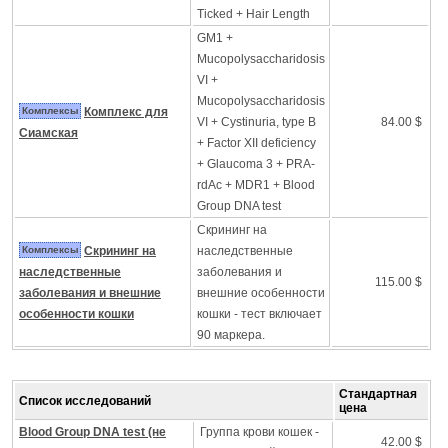
Ticked + Hair Length
GM1 +
Mucopolysaccharidosis
VI +
Mucopolysaccharidosis
Комплексы
Комплекс для
VI + Cystinuria, type B
84.00 $
Сиамская
+ Factor XII deficiency
+ Glaucoma 3 + PRA-
rdAc + MDR1 + Blood
Group DNA test
Скрининг на
Комплексы
Скрининг на
наследственные
наследственные
заболевания и
115.00 $
заболевания и внешние
внешние особенности
особенности кошки
кошки - тест включает
90 маркера.
Стандартная
Список исследований
цена
Blood Group DNA test (не
Группа крови кошек -
42.00 $