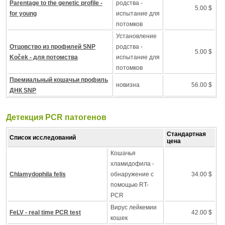
Parentage to the genetic profile -
родства -
5.00 $
for young
испытание для
потомков
Установление
Отцовство из профилей SNP
родства -
5.00 $
Koček - для потомства
испытание для
потомков
Премиальный кошачьи профиль
новизна
56.00 $
ДНК SNP
Детекция PCR патогенов
Стандартная
Список исследований
цена
Кошачья
хламидофила -
Chlamydophila felis
обнаружение с
34.00 $
помощью RT-
PCR
Вирус лейкемии
FeLV - real time PCR test
42.00 $
кошек