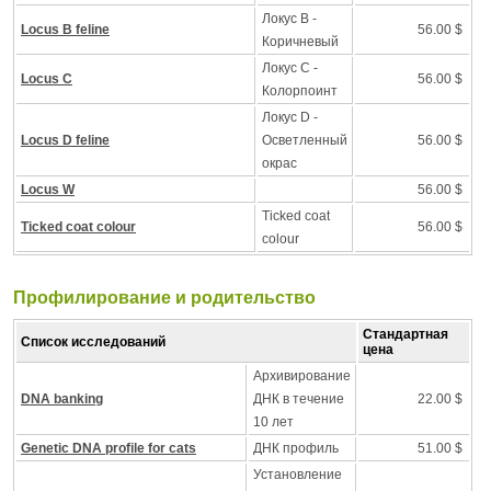
Локус B -
Locus B feline
56.00 $
Коричневый
Локус C -
Locus C
56.00 $
Колорпоинт
Локус D -
Locus D feline
Осветленный
56.00 $
окрас
Locus W
56.00 $
Ticked coat
Ticked coat colour
56.00 $
colour
Профилирование и pодительство
Стандартная
Список исследований
цена
Архивирование
DNA banking
ДНК в течение
22.00 $
10 лет
Genetic DNA profile for cats
ДНК профиль
51.00 $
Установление