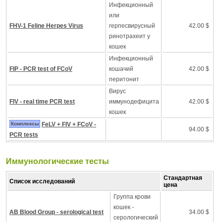
Инфекционный
или
FHV-1 Feline Herpes Virus
герпесвирусный
42.00 $
ринотрахеит у
кошек
Инфекционный
FIP - PCR test of FCoV
кошачий
42.00 $
перитонит
Вирус
FIV - real time PCR test
иммунодефицита
42.00 $
кошек
Комплексы
FeLV + FIV + FCoV -
94.00 $
PCR tests
Иммунологические тесты
Стандартная
Список исследований
цена
Группа крови
кошек -
AB Blood Group - serological test
34.00 $
серологический