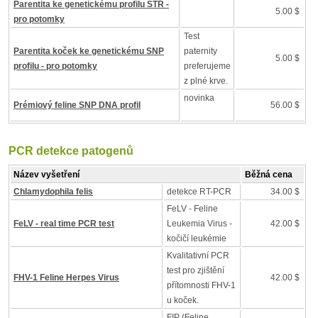
Parentita ke genetickému profilu STR -
5.00 $
pro potomky
Test
Parentita koček ke genetickému SNP
paternity
5.00 $
profilu - pro potomky
preferujeme
z plné krve.
novinka
Prémiový feline SNP DNA profil
56.00 $
PCR detekce patogenů
Název vyšetření
Běžná cena
Chlamydophila felis
detekce RT-PCR
34.00 $
FeLV - Feline
FeLV - real time PCR test
Leukemia Virus -
42.00 $
kočičí leukémie
Kvalitativní PCR
test pro zjištění
FHV-1 Feline Herpes Virus
42.00 $
přítomnosti FHV-1
u koček.
FIP (Feline