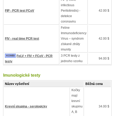
infectious
FIP - PCR test FCoV
Peritotinidis) -
42.00 $
detekce
coronaviru
Feline
Immunodeficiency
FIV - real time PCR test
Virus – syndrom
42.00 $
získané ztráty
imunity
3 PCR testy z
KOMBI
FeLV + FIV + FCoV - PCR
94.00 $
jednoho vzorku
testy
Imunologické testy
Název vyšetření
Běžná cena
Kočky
mají
krevní
Krevní skupina - serologicky
skupinu
34.00 $
A, B