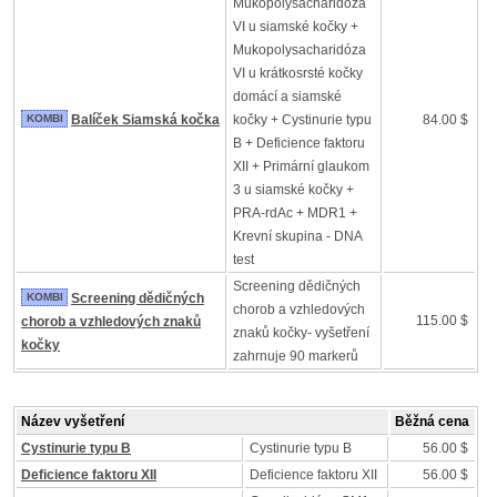
Mukopolysacharidóza
VI u siamské kočky +
Mukopolysacharidóza
VI u krátkosrsté kočky
domácí a siamské
KOMBI
Balíček Siamská kočka
kočky + Cystinurie typu
84.00 $
B + Deficience faktoru
XII + Primární glaukom
3 u siamské kočky +
PRA-rdAc + MDR1 +
Krevní skupina - DNA
test
Screening dědičných
KOMBI
Screening dědičných
chorob a vzhledových
115.00 $
chorob a vzhledových znaků
znaků kočky- vyšetření
kočky
zahrnuje 90 markerů
Název vyšetření
Běžná cena
Cystinurie typu B
Cystinurie typu B
56.00 $
Deficience faktoru XII
Deficience faktoru XII
56.00 $