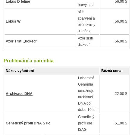
Lokus D feline
56.00 $
barvy srsti
bílé
zbarvení a
Lokus W
56.00 $
bílé skvrny
u koček
Vzor srsti
Vzor srsti „ticked“
56.00 $
„ticked“
Profilování a parentita
Název vyšetření
Běžná cena
Laboratoř
Genomia
umožňuje
Archivace DNA
22.00 $
archivaci
DNA po
dobu 10 let.
Genetický
Genetický profil DNA STR
profil dle
51.00 $
ISAG