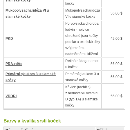
siamské kočky
kočky
Mukopolysacharidóza VI u
Mukopolysacharidóza
56.00 $
siamské kočky
VI u siamské kočky
Polycystická choroba
ledvin - nejvíce
ohrožené jsou kočky
PKD
42.00 $
perské a exotické díky
vzájemnému
nadměrnému křížení.
Retinální degenerace
PRA-rdAc
56.00 $
u koček
Primární glaukom 3 u siamské
Primární glaukom 3 u
56.00 $
kočky
siamské kočky
Křivice (rachitis)
z nedostatku vitaminu
VDDRI
56.00 $
D (typ 1A) u siamské
kočky
Barvy a kvalita srsti koček