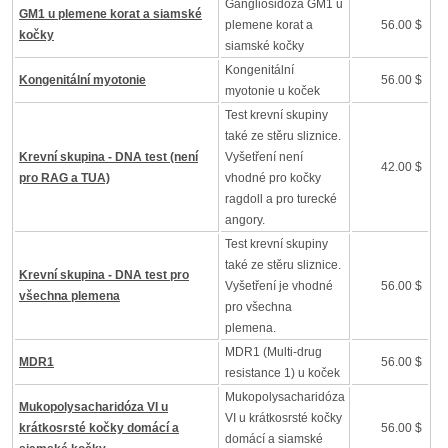
Gangliosidóza GM1 u
GM1 u plemene korat a siamské
plemene korat a
56.00 $
kočky
siamské kočky
Kongenitální
Kongenitální myotonie
56.00 $
myotonie u koček
Test krevní skupiny
také ze stěru sliznice.
Krevní skupina - DNA test (není
Vyšetření není
42.00 $
pro RAG a TUA)
vhodné pro kočky
ragdoll a pro turecké
angory.
Test krevní skupiny
také ze stěru sliznice.
Krevní skupina - DNA test pro
Vyšetření je vhodné
56.00 $
všechna plemena
pro všechna
plemena.
MDR1 (Multi-drug
MDR1
56.00 $
resistance 1) u koček
Mukopolysacharidóza
Mukopolysacharidóza VI u
VI u krátkosrsté kočky
krátkosrsté kočky domácí a
56.00 $
domácí a siamské