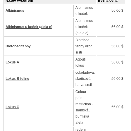
Název vyšetření
Běžná cena
Albinismus
Albinismus
56.00 $
u koček
Albinismus
Albinismus u koček (alela c)
u koček
56.00 $
(alela c)
Blotched
Blotched tabby
tabby vzor
56.00 $
srsti
Agouti
Lokus A
56.00 $
lokus
čokoládová,
Lokus B feline
skořicová
56.00 $
barva srsti
Colour
point
restriction -
Lokus C
56.00 $
siamská,
burmská
alela
ředění