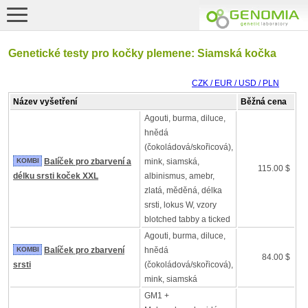
Genetické testy pro kočky plemene: Siamská kočka
CZK / EUR / USD / PLN
Název vyšetření
Běžná cena
Agouti, burma, diluce,
hnědá
(čokoládová/skořicová),
KOMBI
Balíček pro zbarvení a
mink, siamská,
115.00 $
délku srsti koček XXL
albinismus, amebr,
zlatá, měděná, délka
srsti, lokus W, vzory
blotched tabby a ticked
Agouti, burma, diluce,
KOMBI
Balíček pro zbarvení
hnědá
84.00 $
srsti
(čokoládová/skořicová),
mink, siamská
GM1 +